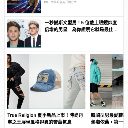
PR・大華銀全能行銷方案
一秒變斯文型男！5 位戴上眼鏡帥度
倍增的男星 為你證明它就是最佳時
尚配件！
True Religion 夏季新品上市！時尚丹
韓國型男最愛鞋款 To
寧之王展現風格迥異的奢華氣息
熱潮依舊，第一名