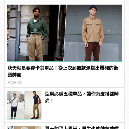
秋天就是要穿卡其單品！從上衣到褲款混搭出爆棚的街
頭帥氣
FASHION
型男必備五種單品，讓你怎麼搭都時
尚！
夏天的頂上風光，男生也能帥氣戴帽