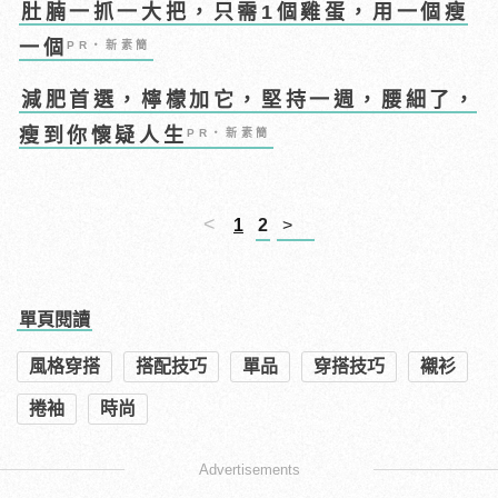
肚腩一抓一大把，只需1個雞蛋，用一個瘦
一個
PR・新素簡
減肥首選，檸檬加它，堅持一週，腰細了，
瘦到你懷疑人生
PR・新素簡
<
1
2
>
單頁閱讀
風格穿搭
搭配技巧
單品
穿搭技巧
襯衫
捲袖
時尚
Advertisements