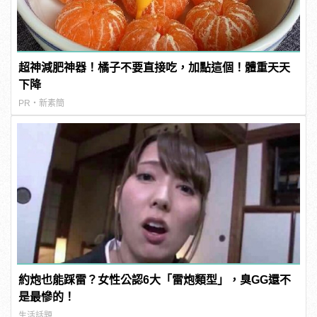
超神減肥神器！橘子不要直接吃，加點這個！體重天天
下降
PR・新素簡
約炮也能踩雷？女性公認6大「雷炮類型」，臭GG還不
是最慘的！
生活話題