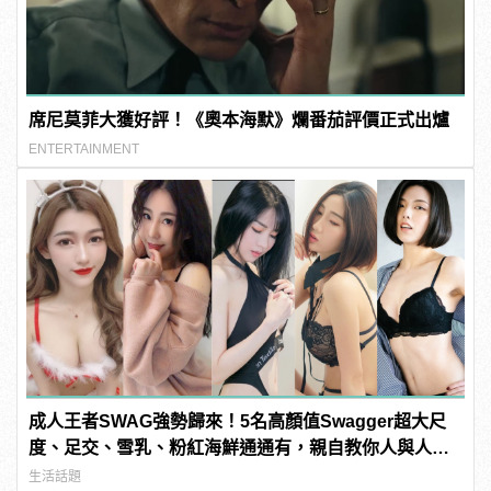
席尼莫菲大獲好評！《奧本海默》爛番茄評價正式出爐
ENTERTAINMENT
成人王者SWAG強勢歸來！5名高顏值Swagger超大尺
度、足交、雪乳、粉紅海鮮通通有，親自教你人與人的
連結！ | manfashion這樣變型男
生活話題