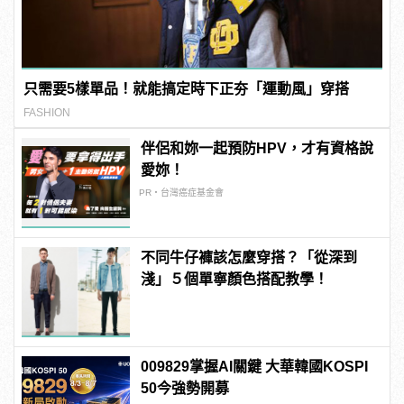
只需要5樣單品！就能搞定時下正夯「運動風」穿搭
FASHION
伴侶和妳一起預防HPV，才有資格說
愛妳！
PR・台灣癌症基金會
不同牛仔褲該怎麼穿搭？「從深到
淺」５個單寧顏色搭配教學！
009829掌握AI關鍵 大華韓國KOSPI
50今強勢開募