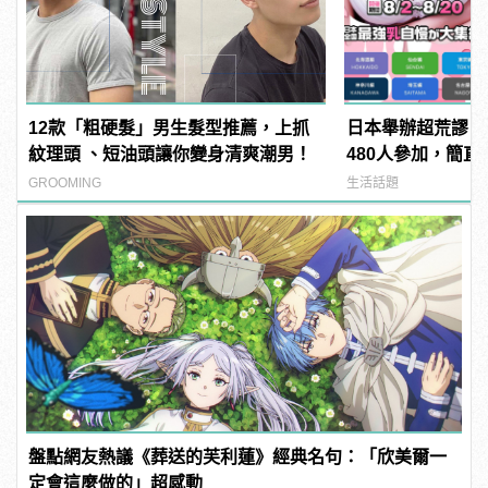
12款「粗硬髮」男生髮型推薦，上抓
日本舉辦超荒謬「
紋理頭 、短油頭讓你變身清爽潮男！
480人參加，簡直
manfashion這
GROOMING
生活話題
盤點網友熱議《葬送的芙利蓮》經典名句：「欣美爾一
定會這麼做的」超感動