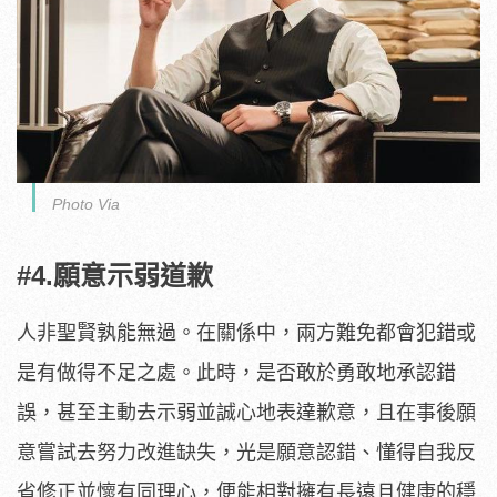
Photo Via
#4.願意示弱道歉
人非聖賢孰能無過。在關係中，兩方難免都會犯錯或
是有做得不足之處。此時，是否敢於勇敢地承認錯
誤，甚至主動去示弱並誠心地表達歉意，且在事後願
意嘗試去努力改進缺失，光是願意認錯、懂得自我反
省修正並懷有同理心，便能相對擁有長遠且健康的穩