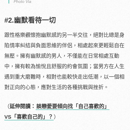
Photo Via
#2.幽默看待一切
跟性格樂觀懷抱幽默感的另一半交往，絕對比總是身
陷情率糾結與負面思維的伴侶，相處起來更輕鬆自在
無壓。擁有幽默感的男人，不僅能在日常相處互動
中，擁有較為愉悅且舒服的約會氛圍；當男方在人生
遇到重大磨難時，相對也能較快走出低潮，以一個相
對正向的心態，應對生活的各種挑戰與挫折。
（
延伸閱讀：
談戀愛要傾向找「自己喜歡的」
VS「喜歡自己的」？
）