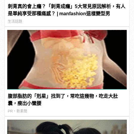
刺青真的會上癮？「刺青成癮」5大常見原因解析，有人
是單純享受那種痛感？ | manfashion這樣變型男
生活話題
腹部脂肪的「剋星」找到了，常吃這幾物，吃走大肚
囊，瘦出小蠻腰
PR・新素簡