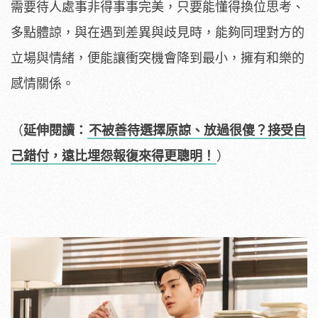
需要待人處事非得事事完美，只要能懂得換位思考、
多點體諒，與在遇到差異與歧見時，能夠同理對方的
立場與情緒，便能讓衝突機會降到最小，擁有和樂的
感情關係。
（
延伸閱讀：
不被善待選擇原諒、放過很傻？接受自
己錯付，遠比埋怨報復來得更聰明！
）