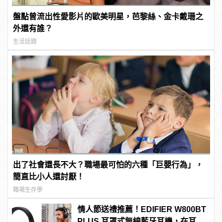
盤點曾流出性愛影片的歐美明星，芭黎絲、金卡戴珊之
外還有誰？
生活話題
出了社會還長不大？職場最可怕的六種「巨嬰行為」，
簡直比小人還討厭！
職場生存學
情人節送禮推薦！EDIFIER W800BT
PLUS 耳罩式無線藍牙耳機，在耳邊