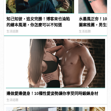
知己知彼，追女完勝！博客來也淪陷
水墨風正夯！10
的繪本風潮，你怎麼可以不知道
圖案推薦，男生刺這
manfashion這
生活話題
生活話題
邊做愛邊健身！10種性愛姿勢讓你享受同時鍛鍊身材
生活話題