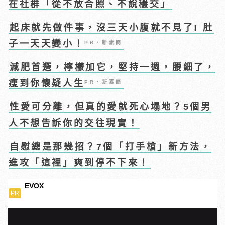
在社群「從不放合照、不說穩交」
起床就先做件事，沒三天小腹就不見了! 肚
子一天天變小！
PR・新素簡
減肥首選，檸檬加它，堅持一週，腰細了，
瘦到你懷疑人生
PR・新素簡
性愛可分離，但真的愛就死心塌地？5個男
人不想告訴你的交往現實！
自慰總是那幾招？7個「打手槍」新方法，
進攻「這裡」爽到停不下來！
EVOX
PR