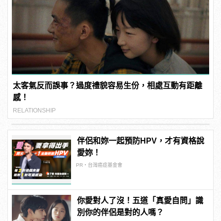
太客氣反而誤事？過度禮貌容易生份，相處互動有距離
感！
RELATIONSHIP
伴侶和妳一起預防HPV，才有資格說
愛妳！
PR・台灣癌症基金會
你愛對人了沒！五道「真愛自問」識
別你的伴侶是對的人嗎？