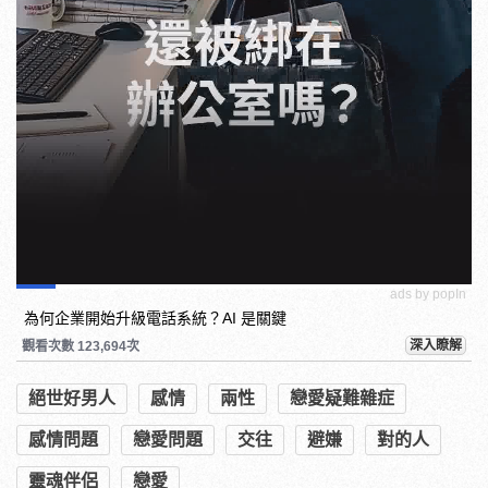
ads by popIn
為何企業開始升級電話系統？AI 是關鍵
深入瞭解
觀看次數 123,694次
絕世好男人
感情
兩性
戀愛疑難雜症
感情問題
戀愛問題
交往
避嫌
對的人
靈魂伴侶
戀愛