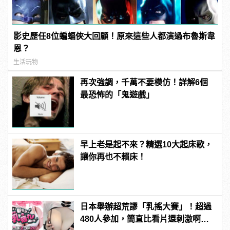
影史歷任8位蝙蝠俠大回顧！原來這些人都演過布魯斯韋
恩？
生活玩物
再次強調，千萬不要模仿！詳解6個
最恐怖的「鬼遊戲」
早上老是起不來？精選10大起床歌，
讓你再也不賴床！
日本舉辦超荒謬「乳搖大賽」！超過
480人參加，簡直比看片還刺激啊！ |