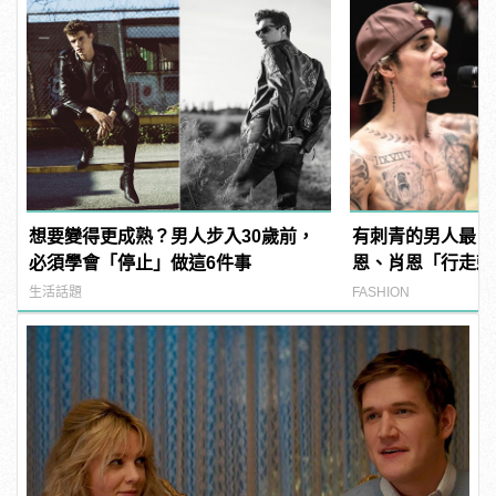
想要變得更成熟？男人步入30歲前，
有刺青的男人最 M
必須學會「停止」做這6件事
恩、肖恩「行走刺
範！
生活話題
FASHION