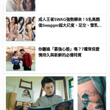
成人王者SWAG強勢歸來！5名高顏
值Swagger超大尺度、足交、雪乳、
粉紅海鮮通通有，親自教你人與人的
連結！ | manfashion這樣變型男
你聽過「慕強心態」嗎？7種常保愛
情持久與新鮮的必備特質