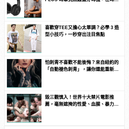
傾訴甜言蜜語
喜歡穿TEE又擔心太單調？必學 3 造
型小技巧，一秒穿出注目焦點
怕刺青不喜歡不能後悔？來自紐約的
「自動褪色刺青」，讓你還能重新來
過 | manfashion這樣變型男
毀三觀慎入！世界十大禁片電影推
薦，毫無遮掩的性愛、血腥、暴力、
噁心到極致！ | manfashion這樣變型
男