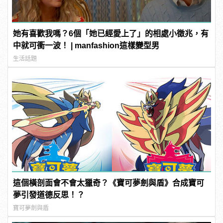
她有喜歡我嗎？6個「她已經愛上了」的相處小徵兆，有
中就可衝一波！ | manfashion這樣變型男
生活話題
這個橫剖面會不會太獵奇？《寶可夢劍與盾》合成寶可
夢引發道德反思！？
寶可夢劍與盾