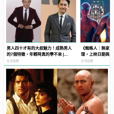
男人四十才有的大叔魅力！成熟男人
《蜘蛛人：無家日
的7個特徵，年輕時真的學不來 |
理，上映日期與片
manfashion這樣變型男
姆霍蘭德去向......
生活話題
生活話題