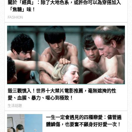
關於「經典」：除了大地色系，或許你可以為穿搭加入
「焦糖」味！
FASHION
毀三觀慎入！世界十大禁片電影推薦，毫無遮掩的性
愛、血腥、暴力、噁心到極致！
生活話題
一生一定會遇見的四種戀愛：儘管遍
體鱗傷，也要奮不顧身好好愛一次！