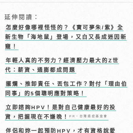
延伸閱讀：
怎麼好像哪裡怪怪的？《寶可夢朱/紫》全
新生物「海地鼠」登場，又白又長成迷因新
寵！
年輕人真的不努力？經濟壓力最大的Z世
代：薪資、通膨都成問題
擺爛、推卸責任、丟包工作？對付「理由伯
同事」的5個聰明應對策略！
立即諮詢HPV！是對自己健康最好的投
資，把握現在不嫌晚！
PR・台灣癌症基金會
伴侶和妳一起預防HPV，才有資格說愛