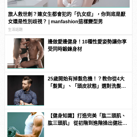
旅人救世劍？連女生都會犯的「仇女症」，你到底是厭
女還是性別歧視？ | manfashion這樣變型男
生活話題
邊做愛邊健身！10種性愛姿勢讓你享
受同時鍛鍊身材
25歲開始有掉髮危機！？教你從4大
「髮質」、「頭皮狀態」選對洗髮
品，避免落髮、保養清潔一次到位！
【健身知識】打造完美「肱二頭肌、
肱三頭肌」 從初階到進階操出健壯手
臂