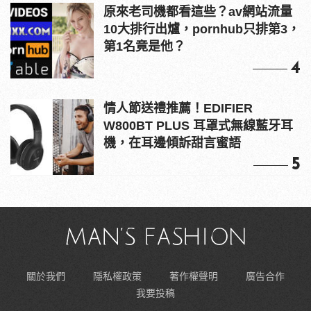
原來老司機都看這些？av網站流量
10大排行出爐，pornhub只排第3，
第1名竟是他？
4
情人節送禮推薦！EDIFIER
W800BT PLUS 耳罩式無線藍牙耳
機，在耳邊傾訴甜言蜜語
5
關於我們
隱私權政策
著作權聲明
廣告合作
我要投稿