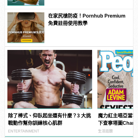
在家尻槍防疫！Pornhub Premium
免費註冊使用教學
除了棒式、仰臥起坐還有什麼？3 大挑
魔力紅主唱亞當李維A
戰動作幫你訓練核心肌群
下查寧塔圖Channi
《PEOPLE》時
ENTERTAINMENT
生活話題
男人！