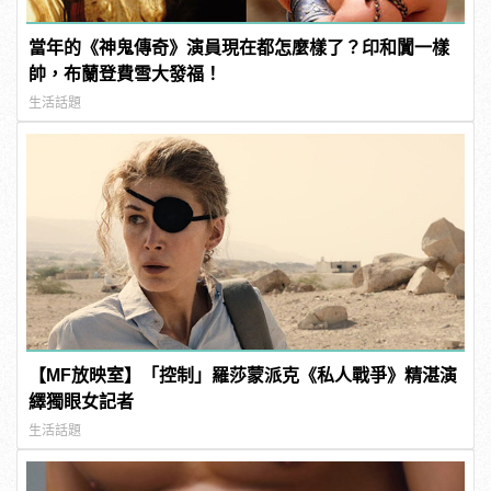
當年的《神鬼傳奇》演員現在都怎麼樣了？印和闐一樣
帥，布蘭登費雪大發福！
生活話題
【MF放映室】「控制」羅莎蒙派克《私人戰爭》精湛演
繹獨眼女記者
生活話題