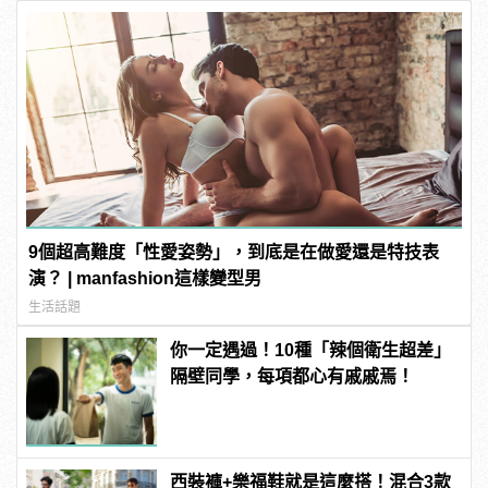
9個超高難度「性愛姿勢」，到底是在做愛還是特技表
演？ | manfashion這樣變型男
生活話題
你一定遇過！10種「辣個衛生超差」
隔壁同學，每項都心有戚戚焉！
西裝褲+樂福鞋就是這麼搭！混合3款