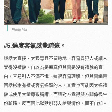
Photo Via
#5.過度客氣感覺疏遠。
說話太直接、太狠毒且不留餘地，容易冒犯人或讓人
覺得沒禮貌，自以為是率真但其實是沒有禮貌的直
白，容易引人不滿不悅，這很容易理解。但其實總是
回話彬彬有禮或客氣過頭的人，其實也可能因太過禮
貌或使用大量尊敬稱謂，而讓對方覺得雙方關係很生
份疏遠，反而因此默默削弱友誼與情份，而不自知。