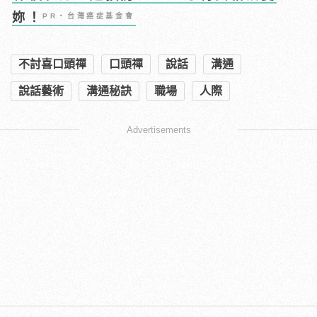
妳！
PR・台灣癌症基金會
不討喜口頭禪
口頭禪
說話
溝通
說話藝術
溝通秘訣
職場
人際
Advertisements