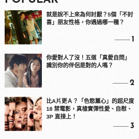
POPULAR
就是說不上來為何討厭？5個「不討
喜」朋友性格，你遇過哪一種？
1
你愛對人了沒！五道「真愛自問」
識別你的伴侶是對的人嗎？
2
比A片更Ａ？「色慾薰心」的超尺度
18 禁電影，真槍實彈性愛、自慰、
3P 直接上！
3