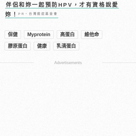
伴侶和妳一起預防HPV，才有資格說愛
妳！
PR・台灣癌症基金會
保健
Myprotein
高蛋白
維他命
膠原蛋白
健康
乳清蛋白
Advertisements