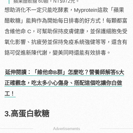
蘋果醋軟糖 60顆，NT$972元。
想助消化不一定只能吃酵素，Myprotein這款「蘋果
醋軟糖」能夠作為開始每日排毒的好方式！每顆都富
含維他命 C，可幫助保持皮膚健康，並保護細胞免受
氧化影響、抗疲勞並保持免疫系統強健等等，還含有
鉻可促進新陳代謝，變美同時還能有效排毒。
延伸閱讀：「維他命B群」怎麼吃？營養師解答5大
正確觀念，吃太多小心傷身、搭配這個吃讓你白做
工！
3.高蛋白軟糖
Advertisements