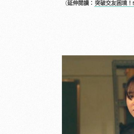
（
延伸閱讀：
突破交友困境！