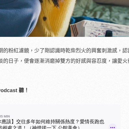
期的粉紅濾鏡，少了剛認識時乾柴烈火的興奮刺激感，認
淡的日子，便會逐漸消磨掉雙方的好感與容忍度，讓愛火
dcast 聽！