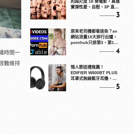
的超尺度 18 禁電影，真槍
實彈性愛、自慰、3P 直接
上！
3
原來老司機都看這些？av
網站流量10大排行出爐，
pornhub只排第3，第1名
竟是他？
4
識時間一
很難維持
情人節送禮推薦！
EDIFIER W800BT PLUS
耳罩式無線藍牙耳機，在
耳邊傾訴甜言蜜語
5