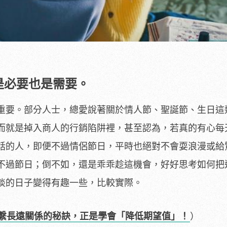
」是必要也是需要。
重要。部分人士，總愛說著關於情人節、聖誕節、生日這
而就是掉入商人的行銷陷阱裡，甚至認為，若真的有心每
話的人，即便不過情侶節日，平時也絕對不會耍浪漫或給
不過節日；倒不如，還是乖乖趁這機會，好好思考如何把
淡的日子變得有趣一些，比較實際。
繫長遠關係的秘訣，正是學會「降低期望值」！
）