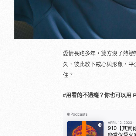
愛情長跑多年，雙方沒了熱戀
久，彼此放下戒心與形象，平
住？
#用看的不過癮？你也可以用 Po