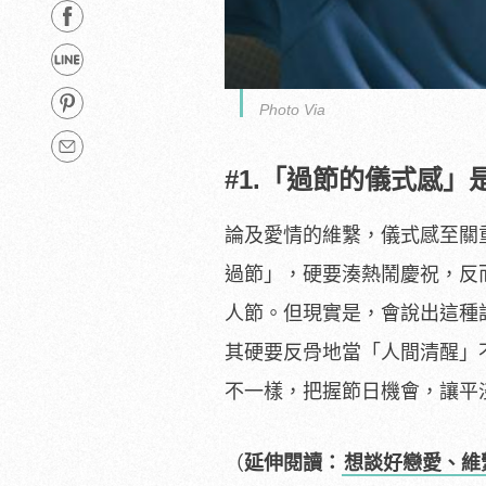
Photo Via
#1.「過節的儀式感
論及愛情的維繫，儀式感至關
過節」，硬要湊熱鬧慶祝，反
人節。但現實是，會說出這種
其硬要反骨地當「人間清醒」
不一樣，把握節日機會，讓平
（
延伸閱讀：
想談好戀愛、維