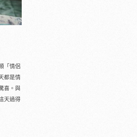
類「情侶
天都是情
驚喜。與
這天過得