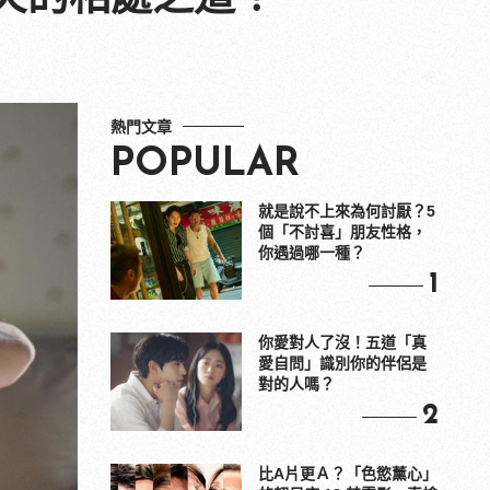
熱門文章
POPULAR
就是說不上來為何討厭？5
個「不討喜」朋友性格，
你遇過哪一種？
1
你愛對人了沒！五道「真
愛自問」識別你的伴侶是
對的人嗎？
2
比A片更Ａ？「色慾薰心」