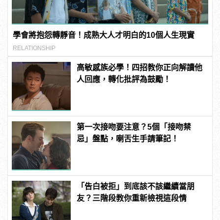
學會將抱怨轉靜音！成熟大人才明白的10個人生現實
RELATIONSHIP
高敏感族必學！四招教你正向解讀他
人回應，轉化批評為鼓勵！
第一次接吻要注意？5個「接吻禁
忌」盤點，喇舌生手請筆記！
「告白被拒」到底該不該繼續當朋
友？三階段教你重新檢視這段情