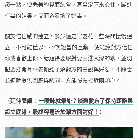
識一點，便急著約見面約會，甚至定下來交往，躁進
行事的結果，反而容易壞了好事。
關於信任感的建立，多少還是得要花一些時間慢慢建
立，不可能僅以1、2次短暫的互動，便能讓對方信任
你或喜歡上你。話題得要絕對要由淺入深的聊，並切
記要打開耳朵去傾聽了解對方的三觀與好惡，不踩雷
並適時提供回應與認同，方能慢慢拉近兩顆心。
（
延伸閱讀：
一曖昧就暈船？談戀愛忘了保持距離與
設立底線，最終容易流於單方面討好！
）