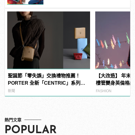
聖誕節「零失誤」交換禮物推薦！
【大改造】 年末P
PORTER 全新「CENTRIC」系列包
樓管變身英倫格紋
款好看又實用！
新聞
FASHION
熱門文章
POPULAR