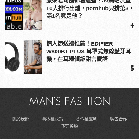
原來老司機都看這些？av網站流量
10大排行出爐，pornhub只排第3，
第1名竟是他？
4
情人節送禮推薦！EDIFIER
W800BT PLUS 耳罩式無線藍牙耳
機，在耳邊傾訴甜言蜜語
5
關於我們
隱私權政策
著作權聲明
廣告合作
我要投稿