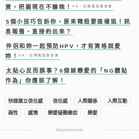
資，把握現在不嫌晚！
PR・台灣癌症基金會
5個小技巧告訴你，原來韓妞要這樣追！訊
息報備、直接約出來？
伴侶和妳一起預防HPV，才有資格說愛
妳！
PR・台灣癌症基金會
太貼心反而誤事？6個談戀愛的「NG體貼
作為」你應該了解！
快速建立信任感
信任感
人際關係
人際互動
兩性
感情
戀愛疑難雜症
戀愛
Advertisements