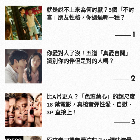
就是說不上來為何討厭？5個「不討
喜」朋友性格，你遇過哪一種？
1
你愛對人了沒！五道「真愛自問」
識別你的伴侶是對的人嗎？
2
比A片更Ａ？「色慾薰心」的超尺度
18 禁電影，真槍實彈性愛、自慰、
3P 直接上！
3