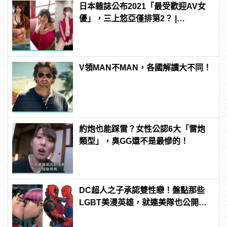
日本雜誌公布2021「最受歡迎AV女
優」，三上悠亞僅排第2？ |
manfashion這樣變型男
V領MAN不MAN，各國解讀大不同！
約炮也能踩雷？女性公認6大「雷炮
類型」，臭GG還不是最慘的！
DC超人之子承認雙性戀！盤點那些
LGBT美漫英雄，就連美隊也公開出
櫃？ | manfashion這樣變型男