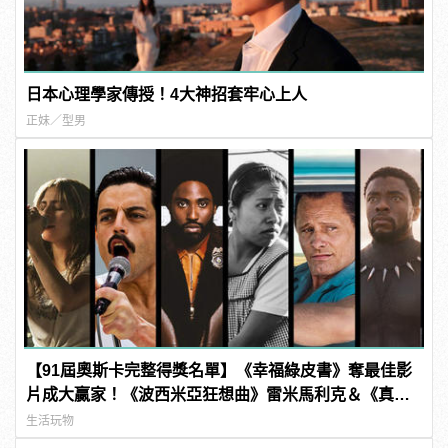
日本心理學家傳授！4大神招套牢心上人
正妹／型男
【91屆奧斯卡完整得獎名單】《幸福綠皮書》奪最佳影
片成大贏家！《波西米亞狂想曲》雷米馬利克＆《真
寵》奧莉薇亞柯爾曼封影帝影后！
生活玩物