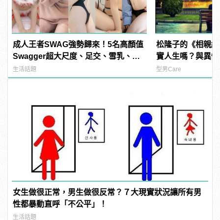
成人王者SWAG強勢歸來！5名高顏值
松隆子的《相親結
Swagger超大尺度、足交、雪乳、粉
實人生嗎？與異性
紅海鮮通通有，親自教你人與人的連
加分」的11招作
生活話題
型男Care
結！ | manfashion這樣變型男
女生做很正常，男生做很反常？７大現實狀況讓所有男
性都暴動直呼「不公平」！
生活話題