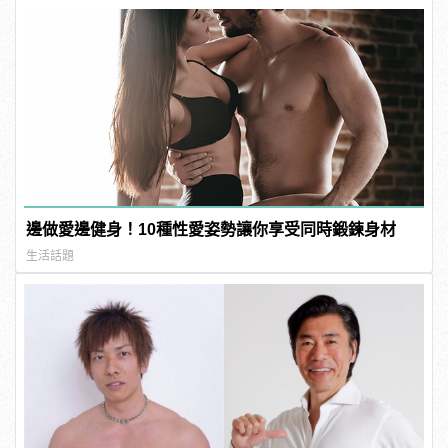
邊做愛邊健身！10種性愛姿勢讓你享受同時鍛鍊身材
生活話題