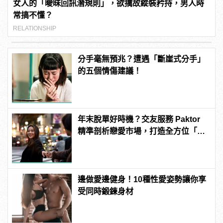
女人的「曖昧回訊潛規則」，欲擒故縱裝矜持，男人時
常搞不懂？
RELATIONSHIP
分手毫無預兆？遭遇「斷崖式分手」
的五個情傷建議！
年末脫單好時機？交友服務 Paktor
精準剖析戀愛市場，打造全方位「情
感專家」
邊做愛邊健身！10種性愛姿勢讓你享
受同時鍛鍊身材