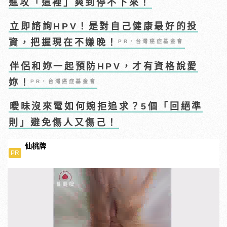
進攻「這裡」爽到停不下來！
立即諮詢HPV！是對自己健康最好的投
資，把握現在不嫌晚！
PR・台灣癌症基金會
伴侶和妳一起預防HPV，才有資格說愛
妳！
PR・台灣癌症基金會
曖昧沒來電如何婉拒追求？5個「回絕準
則」避免傷人又傷己！
仙桃牌
PR