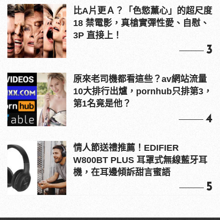
比A片更Ａ？「色慾薰心」的超尺度
18 禁電影，真槍實彈性愛、自慰、
3P 直接上！
3
原來老司機都看這些？av網站流量
10大排行出爐，pornhub只排第3，
第1名竟是他？
4
情人節送禮推薦！EDIFIER
W800BT PLUS 耳罩式無線藍牙耳
機，在耳邊傾訴甜言蜜語
5