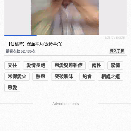
ads by popIn
【仙桃牌】保血平丸(去羚羊角)
深入了解
觀看次數 52,435次
交往
愛情長跑
戀愛疑難雜症
兩性
感情
常保愛火
熱戀
突破曖昧
約會
相處之道
戀愛
Advertisements