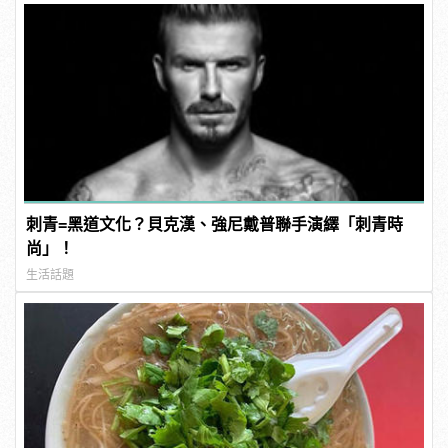
刺青=黑道文化？貝克漢、強尼戴普聯手演繹「刺青時
尚」！
生活話題