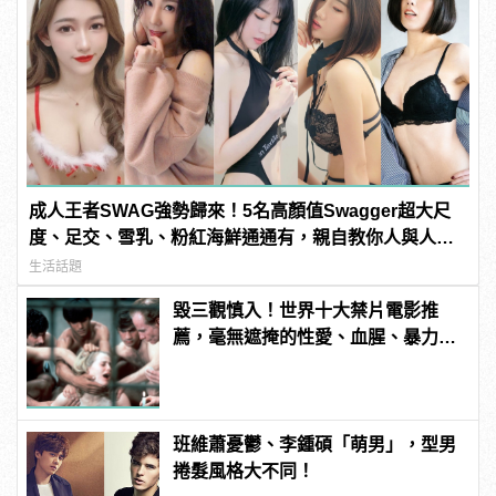
成人王者SWAG強勢歸來！5名高顏值Swagger超大尺
度、足交、雪乳、粉紅海鮮通通有，親自教你人與人的
連結！ | manfashion這樣變型男
生活話題
毀三觀慎入！世界十大禁片電影推
薦，毫無遮掩的性愛、血腥、暴力、
噁心到極致！
班維蕭憂鬱、李鍾碩「萌男」，型男
捲髮風格大不同！