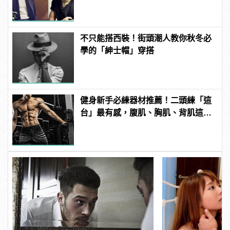
不只能搭西裝！街頭潮人教你秋冬必
學的「紳士帽」穿搭
健身新手必練器材推薦！二頭練「這
台」最有感，腹肌、胸肌、背肌這樣
練！