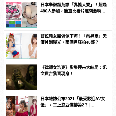
日本舉辦超荒謬「乳搖大賽」！超過
480人參加，簡直比看片還刺激啊！ |
manfashion這樣變型男
首位韓女團偶像下海！「蔡昇夏」天
價片酬曝光，兩個月狂拍40部？
《律師女浩克》影集迎來大結局：凱
文費吉驚喜現身！
日本雜誌公布2021「最受歡迎AV女
優」，三上悠亞僅排第2？ |
manfashion這樣變型男