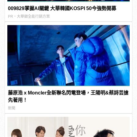
009829掌握AI關鍵 大華韓國KOSPI 50今強勢開募
PR・大華銀全能行銷方案
藤原浩 x Moncler全新聯名閃電登場，王陽明&蔡詩芸搶
先著用！
新聞