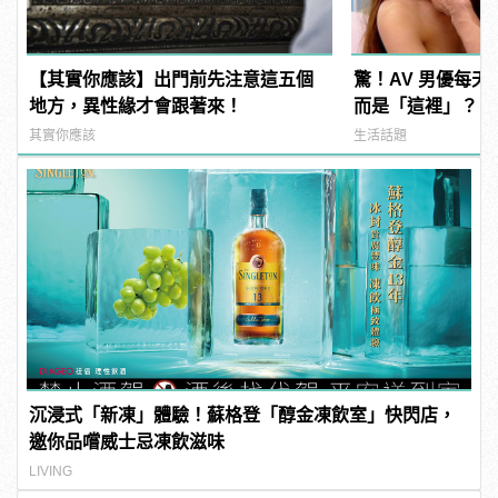
【其實你應該】出門前先注意這五個
驚！AV 男優每
地方，異性緣才會跟著來！
而是「這裡」？ | m
型男
其實你應該
生活話題
沉浸式「新凍」體驗！蘇格登「醇金凍飲室」快閃店，
邀你品嚐威士忌凍飲滋味
LIVING