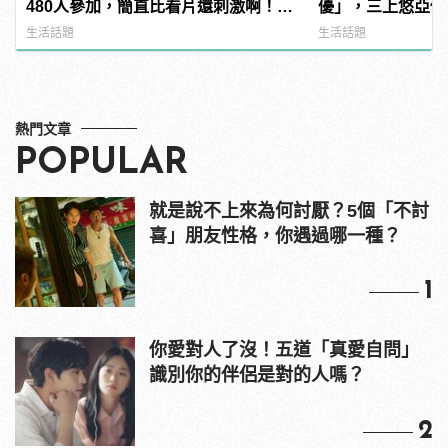
480人參加，簡直比看片還刺激啊！ |
優」，三上悠亞僅排
manfashion這樣變型男
manfashion這
生活話題
生活話題
熱門文章
POPULAR
就是說不上來為何討厭？5個「不討
喜」朋友性格，你遇過哪一種？
1
你愛對人了沒！五道「真愛自問」
識別你的伴侶是對的人嗎？
2