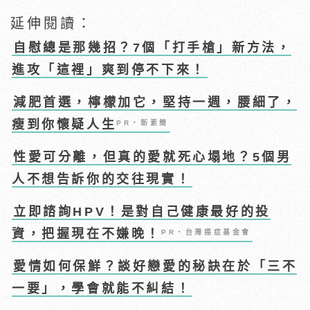
延伸閱讀：
自慰總是那幾招？7個「打手槍」新方法，
進攻「這裡」爽到停不下來！
減肥首選，檸檬加它，堅持一週，腰細了，
瘦到你懷疑人生
PR・新素簡
性愛可分離，但真的愛就死心塌地？5個男
人不想告訴你的交往現實！
立即諮詢HPV！是對自己健康最好的投
資，把握現在不嫌晚！
PR・台灣癌症基金會
愛情如何保鮮？談好戀愛的秘訣在於「三不
一要」，學會就能不糾結！