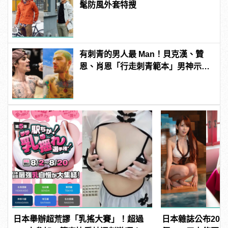
髦防風外套特搜
有刺青的男人最 Man！貝克漢、贊
恩、肖恩「行走刺青範本」男神示
範！
日本舉辦超荒謬「乳搖大賽」！超過
日本雜誌公布202