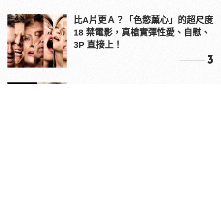
比A片更Ａ？「色慾薰心」的超尺度
18 禁電影，真槍實彈性愛、自慰、
3P 直接上！
3
原來老司機都看這些？av網站流量
10大排行出爐，pornhub只排第3，
第1名竟是他？
4
情人節送禮推薦！EDIFIER
W800BT PLUS 耳罩式無線藍牙耳
機，在耳邊傾訴甜言蜜語
5