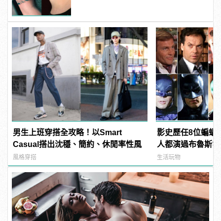
男生上班穿搭全攻略！以Smart
影史歷任8位蝙蝠
Casual搭出沈穩、簡約、休閒率性風
人都演過布魯斯韋
風格穿搭
生活玩物