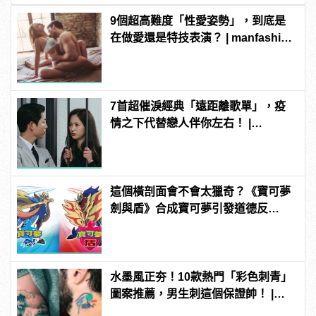
9個超高難度「性愛姿勢」，到底是
在做愛還是特技表演？ | manfashion
這樣變型男
7首超催淚經典「遠距離歌單」，疫
情之下代替戀人伴你左右！ |
manfashion這樣變型男
這個橫剖面會不會太獵奇？《寶可夢
劍與盾》合成寶可夢引發道德反
思！？
水墨風正夯！10款熱門「彩色刺青」
圖案推薦，男生刺這個保證帥！ |
manfashion這樣變型男