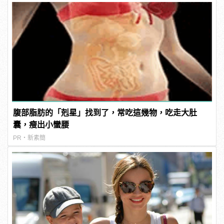
腹部脂肪的「剋星」找到了，常吃這幾物，吃走大肚
囊，瘦出小蠻腰
PR・新素簡