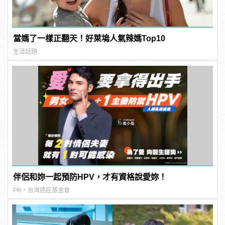
當媽了一樣正翻天！好萊塢人氣辣媽Top10
生活話題
伴侶和妳一起預防HPV，才有資格說愛妳！
PR・台灣癌症基金會