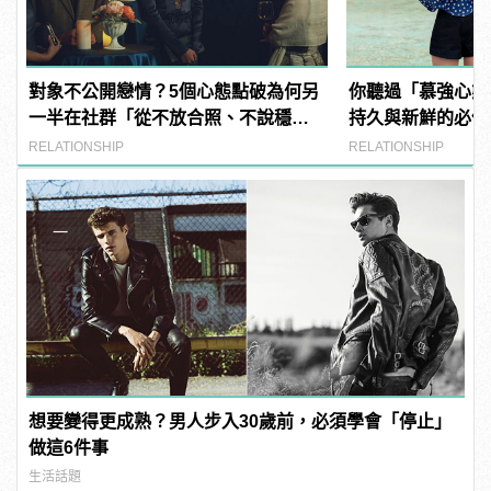
對象不公開戀情？5個心態點破為何另
你聽過「慕強心態
一半在社群「從不放合照、不說穩
持久與新鮮的必備
交」
RELATIONSHIP
RELATIONSHIP
想要變得更成熟？男人步入30歲前，必須學會「停止」
做這6件事
生活話題