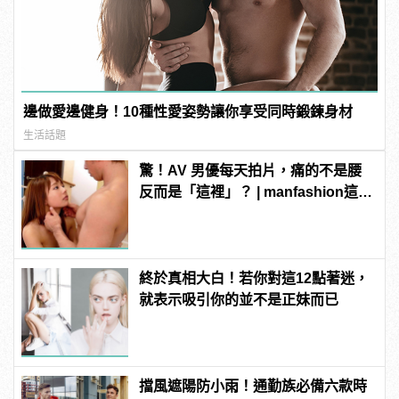
邊做愛邊健身！10種性愛姿勢讓你享受同時鍛鍊身材
生活話題
驚！AV 男優每天拍片，痛的不是腰
反而是「這裡」？ | manfashion這樣
變型男
終於真相大白！若你對這12點著迷，
就表示吸引你的並不是正妹而已
擋風遮陽防小雨！通勤族必備六款時