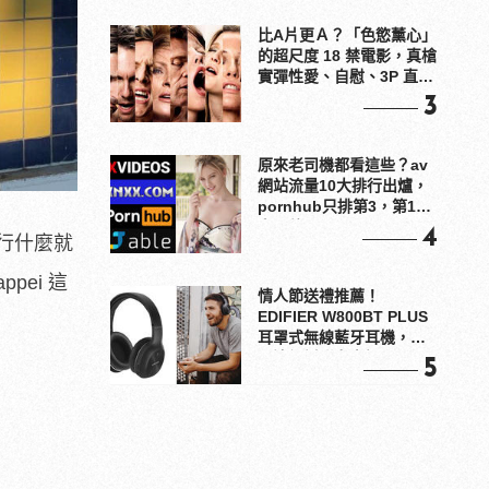
比A片更Ａ？「色慾薰心」
的超尺度 18 禁電影，真槍
實彈性愛、自慰、3P 直接
上！
3
原來老司機都看這些？av
網站流量10大排行出爐，
pornhub只排第3，第1名
竟是他？
4
行什麼就
ei 這
情人節送禮推薦！
EDIFIER W800BT PLUS
耳罩式無線藍牙耳機，在
耳邊傾訴甜言蜜語
5