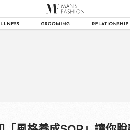
LLNESS
GROOMING
RELATIONSHIP
知「風格養成SOP」讓你