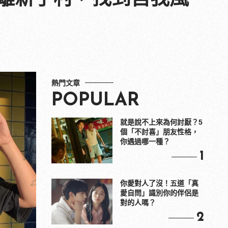
熱門文章
POPULAR
就是說不上來為何討厭？5
個「不討喜」朋友性格，
你遇過哪一種？
1
你愛對人了沒！五道「真
愛自問」識別你的伴侶是
對的人嗎？
2