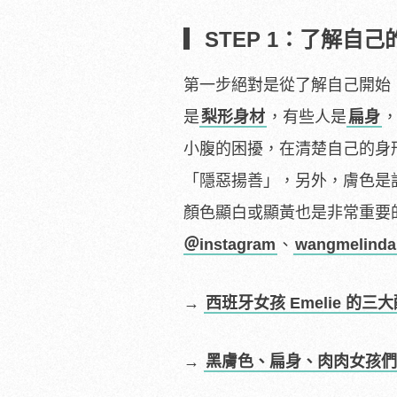
▎STEP 1：了解自
第一步絕對是從了解自己開始
是
梨形身材
，有些人是
扁身
小腹的困擾，在清楚自己的身形
「隱惡揚善」，另外，膚色是
顏色顯白或顯黃也是非常重要
＠instagram
、
wangmelinda
→
西班牙女孩 Emelie 
→
黑膚色、扁身、肉肉女孩們