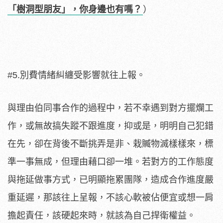
「樹洞型朋友」，你身邊也有嗎？
）
#5.別費情緒糾纏受影響就往上報。
與理由伯同事合作的過程中，若不幸遇到對方擺爛工
作，或無故搞失蹤不跟進度，抑或是，明明自己犯錯
在先，卻在背後不斷挑弄是非、栽贓物滅樣樣來，標
準一事無成，但理由藉口卻一堆。若對方的工作態度
與拖延做事方式，已明顯拖累團隊，造成合作進度嚴
重延遲，那該往上呈報，不該心軟被佔便宜或想一肩
擔起責任，該硬起來時，就該為自己捍衛權益。