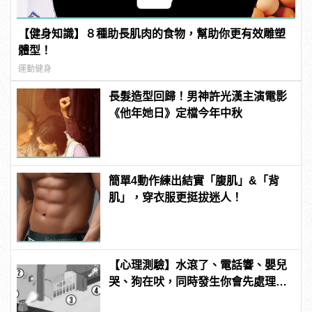
【健身知識】８種助長肌肉的食物，幫助你更有效雕塑
體型！
運動健身
長髮造型回歸！男神許光漢主演電影
《他年她日》定檔今年中秋
簡單4動作練出結實「腹肌」&「背
肌」，穿衣服更挺拔迷人！
【心理測驗】水滾了、電話響、嬰兒
哭、狗在吠，同時發生你會先處理哪
件事？ | manfashion這樣變型男