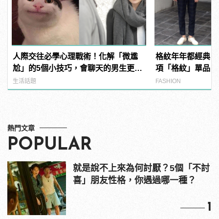
人際交往必學心理戰術！化解「微尷
格紋年年都經典！2
尬」的5個小技巧，會聊天的男生更有
項「格紋」單品！
魅力！ | manfashion這樣變型男
生活話題
FASHION
熱門文章
POPULAR
就是說不上來為何討厭？5個「不討
喜」朋友性格，你遇過哪一種？
1