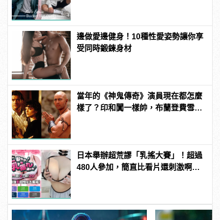
邊做愛邊健身！10種性愛姿勢讓你享
受同時鍛鍊身材
當年的《神鬼傳奇》演員現在都怎麼
樣了？印和闐一樣帥，布蘭登費雪大
發福！
日本舉辦超荒謬「乳搖大賽」！超過
480人參加，簡直比看片還刺激啊！ |
manfashion這樣變型男