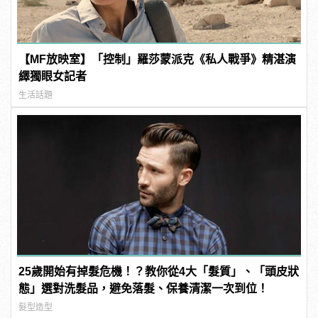
【MF放映室】「控制」羅莎蒙派克《私人戰爭》精湛演
繹獨眼女記者
生活話題
25歲開始有掉髮危機！？教你從4大「髮質」、「頭皮狀
態」選對洗髮品，避免落髮、保養清潔一次到位！
髮型造型