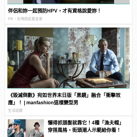
伴侶和妳一起預防HPV，才有資格說愛妳！
PR・台灣癌症基金會
《毀滅倒數》宛如世界末日版「黑鏡」融合「衝擊效
應」！ | manfashion這樣變型男
生活話題
懶得抓頭髮就靠它！4種「漁夫帽」
穿搭風格，街頭潮人示範給你看！