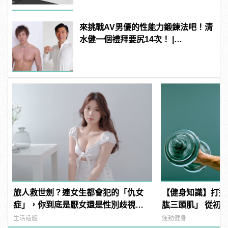
來挑戰AV男優的性能力鍛鍊法吧！清
水健一個禮拜要尻14次！ |
manfashion這樣變型男
旅人救世劍？連女生都會犯的「仇女
【健身知識】打造
症」，你到底是厭女還是性別歧視？ |
肱三頭肌」 從初
manfashion這樣變型男
臂
生活話題
運動健身