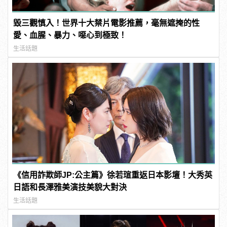
毀三觀慎入！世界十大禁片電影推薦，毫無遮掩的性
愛、血腥、暴力、噁心到極致！
生活話題
《信用詐欺師JP:公主篇》徐若瑄重返日本影壇！大秀英
日語和長澤雅美演技美貌大對決
生活話題