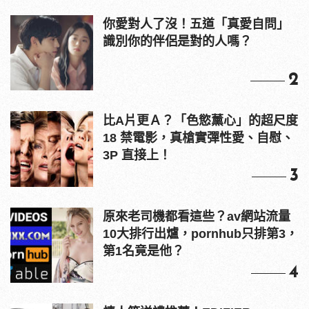
你愛對人了沒！五道「真愛自問」
識別你的伴侶是對的人嗎？
2
比A片更Ａ？「色慾薰心」的超尺度
18 禁電影，真槍實彈性愛、自慰、
3P 直接上！
3
原來老司機都看這些？av網站流量
10大排行出爐，pornhub只排第3，
第1名竟是他？
4