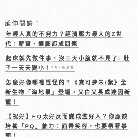
延伸閱讀：
年輕人真的不努力？經濟壓力最大的Z世
代：薪資、通膨都成問題
起床就先做件事，沒三天小腹就不見了! 肚
子一天天變小！
PR・新素簡
怎麼好像哪裡怪怪的？《寶可夢朱/紫》全
新生物「海地鼠」登場，又白又長成迷因新
寵！
【祝好】EQ太好反而變成濫好人？你應該
培養「PQ」能力：面帶笑容，也要帶著拳
頭！