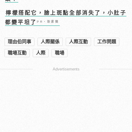
檸檬搭配它，臉上斑點全部消失了，小肚子
都變平坦了
PR・新素簡
理由伯同事
人際關係
人際互動
工作問題
職場互動
人際
職場
Advertisements