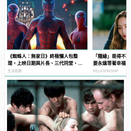
《蜘蛛人：無家日》終極懶人包整
「隨緣」是得不到
理，上映日期與片長、三代同堂、湯
要永遠等著幸福自
姆霍蘭德去向......
生活話題
RELATIONSHIP