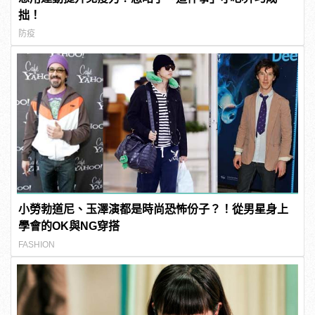
拙！
防疫
小勞勃道尼、玉澤演都是時尚恐怖份子？！從男星身上
學會的OK與NG穿搭
FASHION