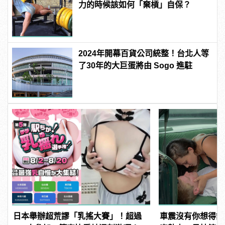
力的時候該如何「棄槓」自保？
2024年開幕百貨公司統整！台北人等
了30年的大巨蛋將由 Sogo 進駐
日本舉辦超荒謬「乳搖大賽」！超過
車震沒有你想得舒