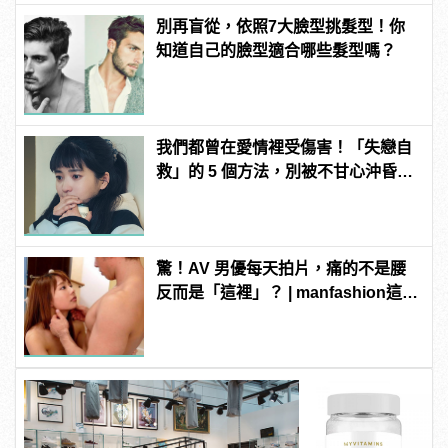
別再盲從，依照7大臉型挑髮型！你
知道自己的臉型適合哪些髮型嗎？
我們都曾在愛情裡受傷害！「失戀自
救」的 5 個方法，別被不甘心沖昏了
頭！
驚！AV 男優每天拍片，痛的不是腰
反而是「這裡」？ | manfashion這樣
變型男