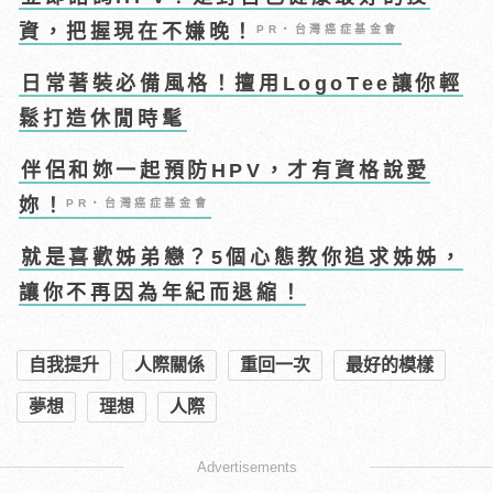
資，把握現在不嫌晚！
PR・台灣癌症基金會
日常著裝必備風格！擅用LogoTee讓你輕
鬆打造休閒時髦
伴侶和妳一起預防HPV，才有資格說愛
妳！
PR・台灣癌症基金會
就是喜歡姊弟戀？5個心態教你追求姊姊，
讓你不再因為年紀而退縮！
自我提升
人際關係
重回一次
最好的模樣
夢想
理想
人際
Advertisements