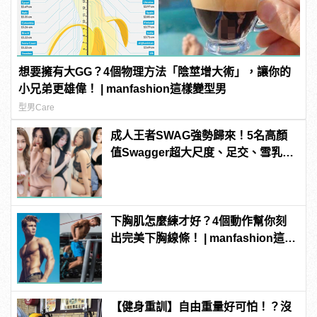
想要擁有大GG？4個物理方法「陰莖增大術」，讓你的
小兄弟更雄偉！ | manfashion這樣變型男
型男Care
成人王者SWAG強勢歸來！5名高顏
值Swagger超大尺度、足交、雪乳、
粉紅海鮮通通有，親自教你人與人的
連結！ | manfashion這樣變型男
下胸肌怎麼練才好？4個動作幫你刻
出完美下胸線條！ | manfashion這樣
變型男
【健身重訓】自由重量好可怕！？沒