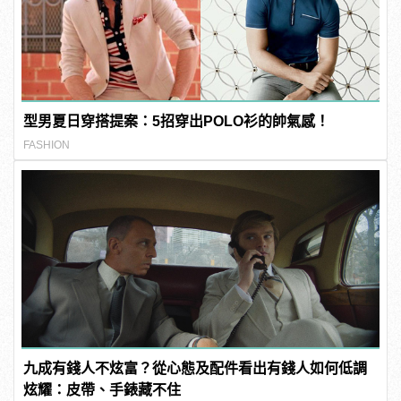
型男夏日穿搭提案：5招穿出POLO衫的帥氣感！
FASHION
九成有錢人不炫富？從心態及配件看出有錢人如何低調
炫耀：皮帶、手錶藏不住