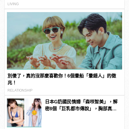
LIVING
別傻了，真的沒那麼喜歡你！6個暈船「暈錯人」的徵
兆！
RELATIONSHIP
日本G奶國民情婦「森咲智美」，解
密8個「巨乳都市傳說」，胸部真能
當手機架自拍？ | manfashion這樣變
型男