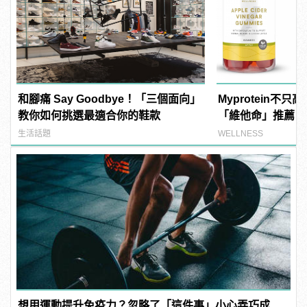
和腳痛 Say Goodbye！「三個面向」
Myprotein不
教你如何挑選最適合你的鞋款
「維他命」推薦！
養顏美容必備
生活話題
WELLNESS
想用運動提升免疫力？忽略了「這件事」小心弄巧成