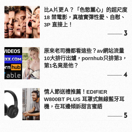
比A片更Ａ？「色慾薰心」的超尺度
18 禁電影，真槍實彈性愛、自慰、
3P 直接上！
3
原來老司機都看這些？av網站流量
10大排行出爐，pornhub只排第3，
第1名竟是他？
4
情人節送禮推薦！EDIFIER
W800BT PLUS 耳罩式無線藍牙耳
機，在耳邊傾訴甜言蜜語
5