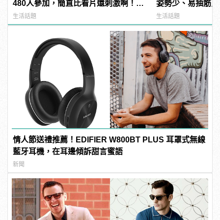
480人參加，簡直比看片還刺激啊！ |
姿勢少、易抽筋只是
manfashion這樣變型男
生活話題
生活話題
情人節送禮推薦！EDIFIER W800BT PLUS 耳罩式無線
藍牙耳機，在耳邊傾訴甜言蜜語
新聞