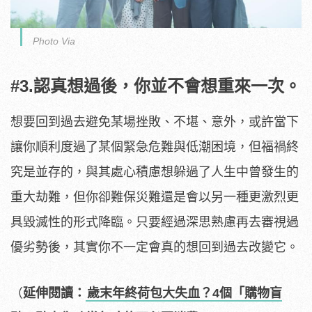
Photo Via
#3.認真想過後，你並不會想重來一次。
想要回到過去避免某場挫敗、不堪、意外，或許當下
讓你順利度過了某個緊急危難與低潮困境，但福禍終
究是並存的，與其處心積慮想躲過了人生中曾發生的
重大劫難，但你卻難保災難還是會以另一種更激烈更
具毀滅性的形式降臨。只要經過深思熟慮再去審視過
優劣勢後，其實你不一定會真的想回到過去改變它。
（
延伸閱讀：
歲末年終荷包大失血？4個「購物盲