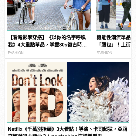
【看電影學穿搭】《以你的名字呼喚
機能性潮流單品，
我》4大重點單品，掌握80s復古時裝
「腰包」！上街啦
潮！
FASHION
FASHION
Netflix《千萬別抬頭》3大看點！導演、卡司超猛，亞莉