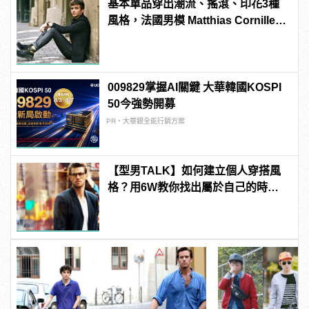
基本單品穿出潮流、搖滾、印花3種
風格，法國男模 Matthias Cornilleau
的百變穿搭！
009829掌握AI關鍵 大華韓國KOSPI
50今強勢開募
PR・大華銀全能行銷方案
【型男TALK】如何建立個人穿搭風
格？用6W教你找出屬於自己的時尚
新LOOK！