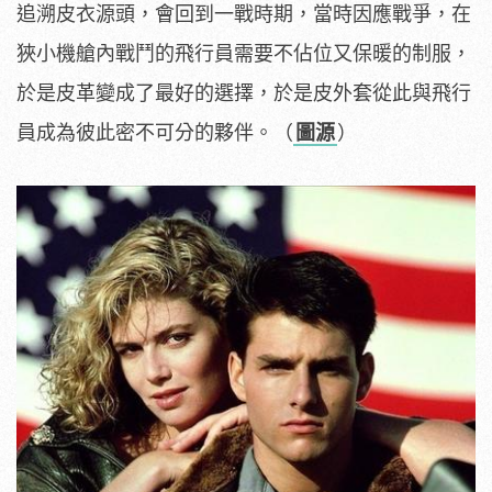
追溯皮衣源頭，會回到一戰時期，當時因應戰爭，在
狹小機艙內戰鬥的飛行員需要不佔位又保暖的制服，
於是皮革變成了最好的選擇，於是皮外套從此與飛行
員成為彼此密不可分的夥伴。（
圖源
）