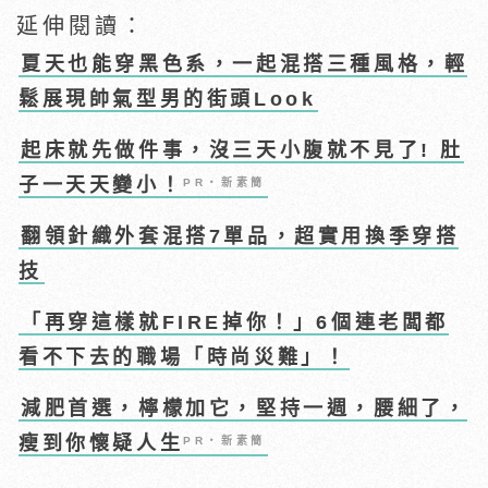
延伸閱讀：
夏天也能穿黑色系，一起混搭三種風格，輕
鬆展現帥氣型男的街頭Look
起床就先做件事，沒三天小腹就不見了! 肚
子一天天變小！
PR・新素簡
翻領針織外套混搭7單品，超實用換季穿搭
技
「再穿這樣就FIRE掉你！」6個連老闆都
看不下去的職場「時尚災難」！
減肥首選，檸檬加它，堅持一週，腰細了，
瘦到你懷疑人生
PR・新素簡