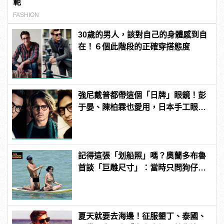
範
FASHION
30歲的男人，該對自己的身體感到自
在！６個此階段的正確穿搭態度
強尼戴普都帶這個「日牌」眼鏡！彭
于晏、陳柏霖也愛用，日本手工眼鏡
TVR！
記得這張「划船照」嗎？奧蘭多布魯
首談「巨雕尺寸」：當時只問狗仔，
你們有那麼大的馬賽克嗎？
夏天就要去海邊！征服墾丁、泰國、