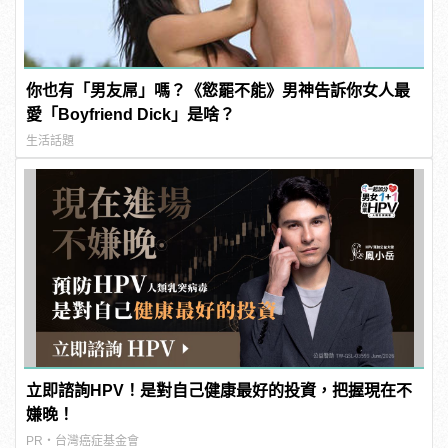
你也有「男友屌」嗎？《慾罷不能》男神告訴你女人最
愛「Boyfriend Dick」是啥？
生活話題
立即諮詢HPV！是對自己健康最好的投資，把握現在不
嫌晚！
PR・台灣癌症基金會