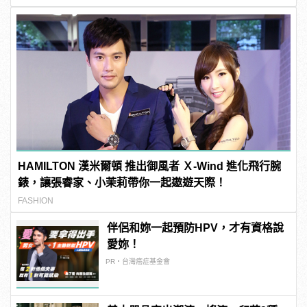
HAMILTON 漢米爾頓 推出御風者 Ｘ-Wind 進化飛行腕
錶，讓張睿家、小茉莉帶你一起遨遊天際！
FASHION
伴侶和妳一起預防HPV，才有資格說
愛妳！
PR・台灣癌症基金會