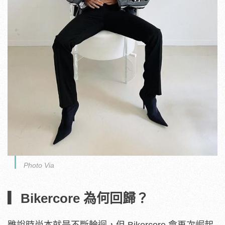
Photo Via
▎Bikercore 為何回歸？