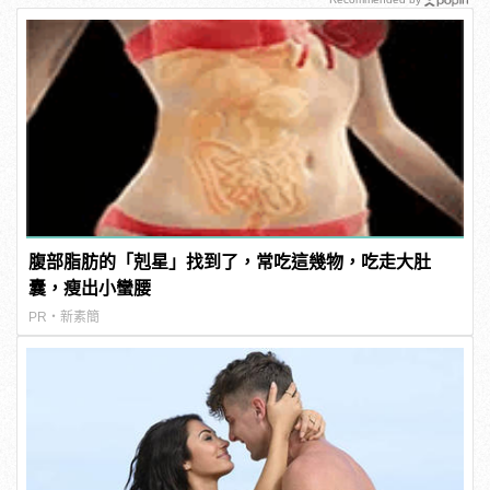
腹部脂肪的「剋星」找到了，常吃這幾物，吃走大肚
囊，瘦出小蠻腰
PR・新素簡