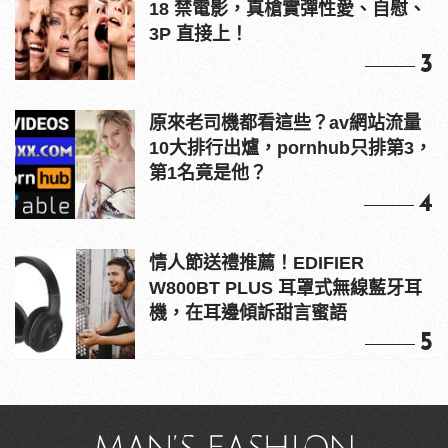
18 禁電影，真槍實彈性愛、自慰、
3P 直接上！
3
原來老司機都看這些？av網站流量
10大排行出爐，pornhub只排第3，
第1名竟是他？
4
情人節送禮推薦！EDIFIER
W800BT PLUS 耳罩式無線藍牙耳
機，在耳邊傾訴甜言蜜語
5