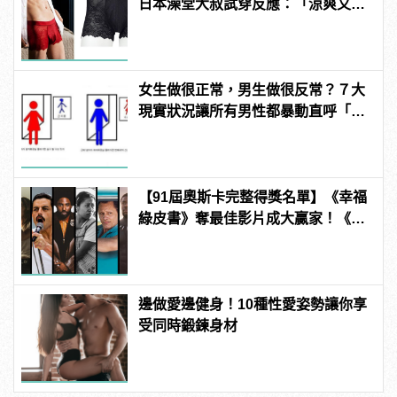
日本澡堂大叔試穿反應：「涼爽又透
氣！」
女生做很正常，男生做很反常？７大
現實狀況讓所有男性都暴動直呼「不
公平」！
【91屆奧斯卡完整得獎名單】《幸福
綠皮書》奪最佳影片成大贏家！《波
西米亞狂想曲》雷米馬利克＆《真
寵》奧莉薇亞柯爾曼封影帝影后！
邊做愛邊健身！10種性愛姿勢讓你享
受同時鍛鍊身材