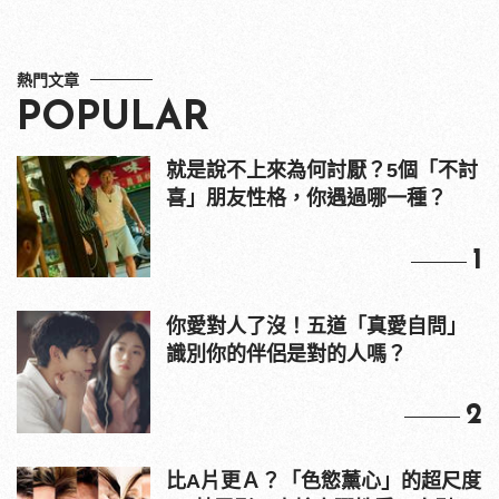
熱門文章
POPULAR
就是說不上來為何討厭？5個「不討
喜」朋友性格，你遇過哪一種？
1
你愛對人了沒！五道「真愛自問」
識別你的伴侶是對的人嗎？
2
比A片更Ａ？「色慾薰心」的超尺度