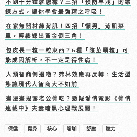
不到十分鐘就繳械？三招「預防早洩」的鍛
鍊方式，讓你學會最強精之呼吸！
在家無器材練背肌！四招「懶男」背肌菜
單，輕鬆練出黃金倒三角！
包皮長一粒一粒東西？5種「陰莖顆粒」可
能成因解析，不一定是得性病！
人類智商倒退嚕？弗林效應再反轉，生活型
態讓現代人智商大不如前
畫漫畫揭露老公偷吃？懸疑愛情電影《偷情
連載中》夫妻暗黑心理戰展開！
保健
健身
核心
瑜珈
舒壓
壓力