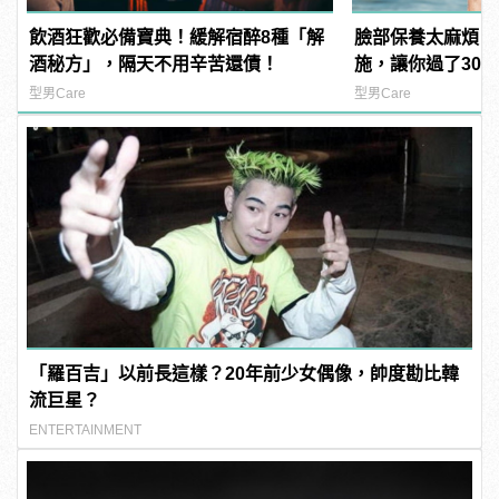
飲酒狂歡必備寶典！緩解宿醉8種「解
臉部保養太麻煩？
酒秘方」，隔天不用辛苦還債！
施，讓你過了30
型男Care
型男Care
「羅百吉」以前長這樣？20年前少女偶像，帥度勘比韓
流巨星？
ENTERTAINMENT