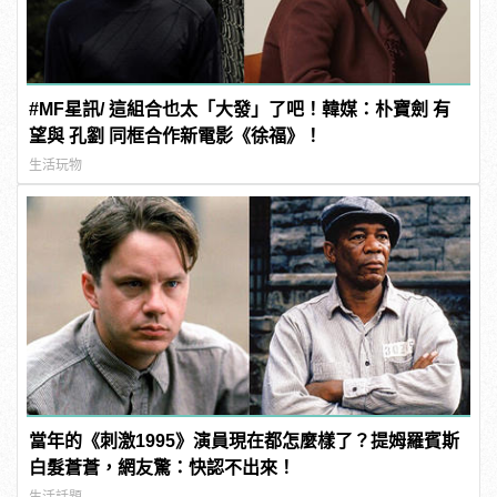
#MF星訊/ 這組合也太「大發」了吧！韓媒：朴寶劍 有
望與 孔劉 同框合作新電影《徐福》！
生活玩物
當年的《刺激1995》演員現在都怎麼樣了？提姆羅賓斯
白髮蒼蒼，網友驚：快認不出來！