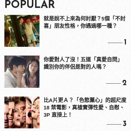
POPULAR
就是說不上來為何討厭？5個「不討
喜」朋友性格，你遇過哪一種？
1
你愛對人了沒！五道「真愛自問」
識別你的伴侶是對的人嗎？
2
比A片更Ａ？「色慾薰心」的超尺度
18 禁電影，真槍實彈性愛、自慰、
3P 直接上！
3