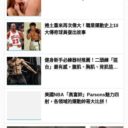
變型男
捲土重來再次偉大！職業運動史上10
大傳奇球員復出故事
健身新手必練器材推薦！二頭練「這
台」最有感，腹肌、胸肌、背肌這樣
練！
美國NBA「高富帥」Parsons魅力四
射，各領域的運動帥哥大比拼！