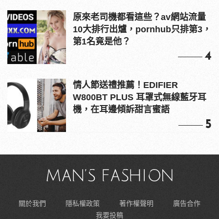
原來老司機都看這些？av網站流量
10大排行出爐，pornhub只排第3，
第1名竟是他？
4
情人節送禮推薦！EDIFIER
W800BT PLUS 耳罩式無線藍牙耳
機，在耳邊傾訴甜言蜜語
5
關於我們
隱私權政策
著作權聲明
廣告合作
我要投稿