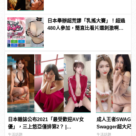
日本舉辦超荒謬「乳搖大賽」！超過
480人參加，簡直比看片還刺激啊！ |
manfashion這樣變型男
日本雜誌公布2021「最受歡迎AV女
成人王者SWAG
優」，三上悠亞僅排第2？ |
Swagger超大
manfashion這樣變型男
紅海鮮通通有，親
生活話題
生活話題