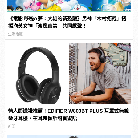
《電影 哆啦A夢：大雄的新恐龍》男神「木村拓哉」搭
擋泡芙女神「渡邊直美」共同獻聲！
生活話題
情人節送禮推薦！EDIFIER W800BT PLUS 耳罩式無線
藍牙耳機，在耳邊傾訴甜言蜜語
新聞