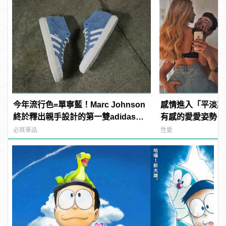
今年流行色=單寧藍！Marc Johnson
感情進入「平淡期
終於釋出親手設計的第一雙adidas滑
有感的愛愛姿勢，
板鞋！
的熱情
必買單品
性愛