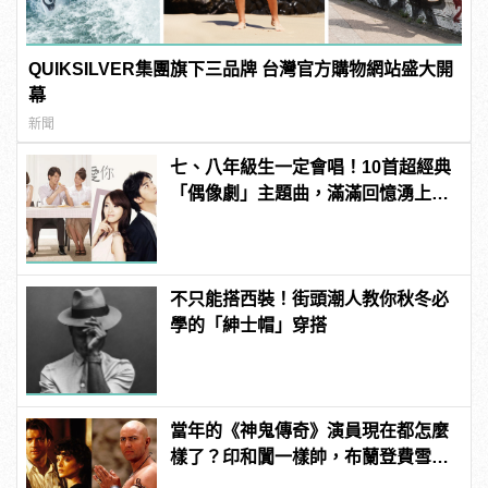
QUIKSILVER集團旗下三品牌 台灣官方購物網站盛大開
幕
新聞
七、八年級生一定會唱！10首超經典
「偶像劇」主題曲，滿滿回憶湧上心
頭
不只能搭西裝！街頭潮人教你秋冬必
學的「紳士帽」穿搭
當年的《神鬼傳奇》演員現在都怎麼
樣了？印和闐一樣帥，布蘭登費雪大
發福！