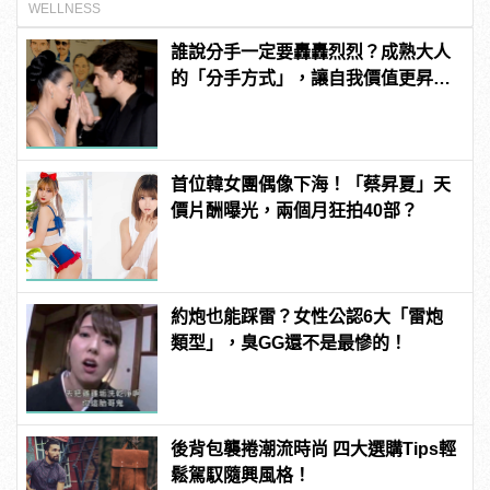
WELLNESS
誰說分手一定要轟轟烈烈？成熟大人
的「分手方式」，讓自我價值更昇
華！
首位韓女團偶像下海！「蔡昇夏」天
價片酬曝光，兩個月狂拍40部？
約炮也能踩雷？女性公認6大「雷炮
類型」，臭GG還不是最慘的！
後背包襲捲潮流時尚 四大選購Tips輕
鬆駕馭隨興風格！