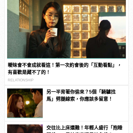
曖昧會不會成就看這！第一次約會後的「互動看點」，
有喜歡是藏不了的！
RELATIONSHIP
另一半背著你偷來？5個「騎驢找
馬」劈腿線索，你應該多留意！
交往比上床還難！年輕人盛行「抱睡