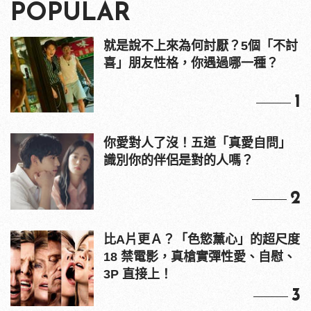
POPULAR
就是說不上來為何討厭？5個「不討
喜」朋友性格，你遇過哪一種？
1
你愛對人了沒！五道「真愛自問」
識別你的伴侶是對的人嗎？
2
比A片更Ａ？「色慾薰心」的超尺度
18 禁電影，真槍實彈性愛、自慰、
3P 直接上！
3