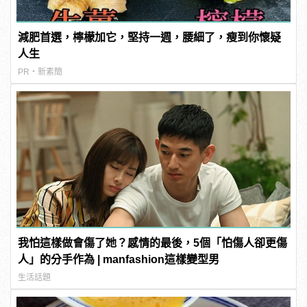
減肥首選，檸檬加它，堅持一週，腰細了，瘦到你懷疑
人生
PR・新素簡
我怕這樣做會傷了她？感情的最後，5個「怕傷人卻更傷
人」的分手作為 | manfashion這樣變型男
生活話題