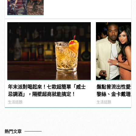
年末派對喝起來！七款超簡單「威士
盤點曾流出性愛影
忌調酒」，隔壁超商就能搞定！
黎絲、金卡戴珊之
生活話題
生活話題
熱門文章