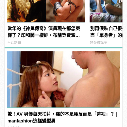
當年的《神鬼傳奇》演員現在都怎麼
別再假裝自己很夯
樣了？印和闐一樣帥，布蘭登費雪大
盡「單身者」的酸
發福！
生活話題
戀愛微講座
驚！AV 男優每天拍片，痛的不是腰反而是「這裡」？ |
manfashion這樣變型男