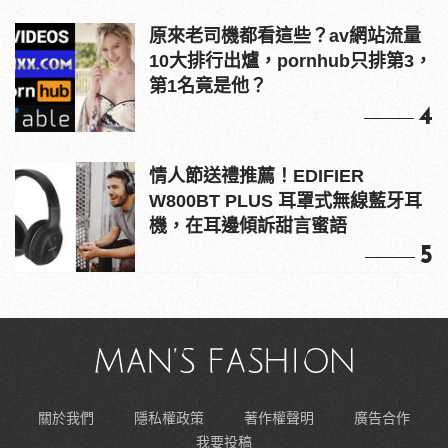
原來老司機都看這些？av網站流量
10大排行出爐，pornhub只排第3，
第1名竟是他？
4
情人節送禮推薦！EDIFIER
W800BT PLUS 耳罩式無線藍牙耳
機，在耳邊傾訴甜言蜜語
5
關於我們
隱私權政策
著作權聲明
廣告合作
我要投稿