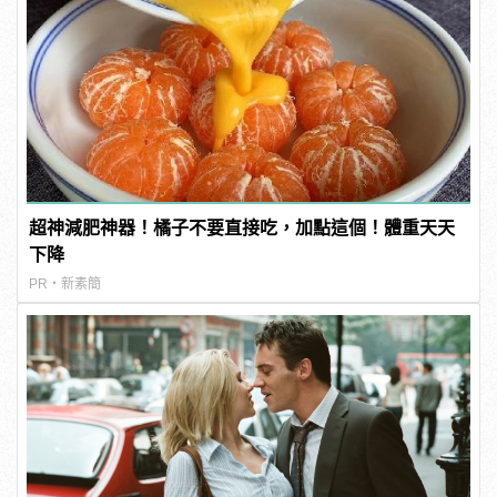
超神減肥神器！橘子不要直接吃，加點這個！體重天天
下降
PR・新素簡