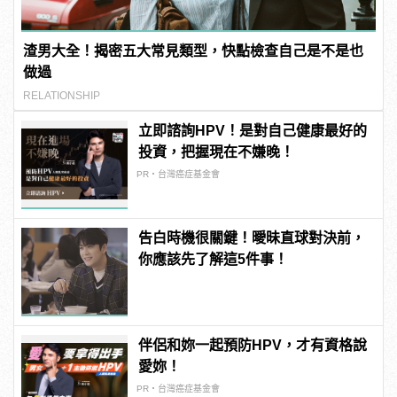
渣男大全！揭密五大常見類型，快點檢查自己是不是也
做過
RELATIONSHIP
立即諮詢HPV！是對自己健康最好的
投資，把握現在不嫌晚！
PR・台灣癌症基金會
告白時機很關鍵！曖昧直球對決前，
你應該先了解這5件事！
伴侶和妳一起預防HPV，才有資格說
愛妳！
PR・台灣癌症基金會