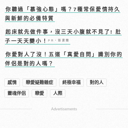
你聽過「慕強心態」嗎？7種常保愛情持久
與新鮮的必備特質
起床就先做件事，沒三天小腹就不見了! 肚
子一天天變小！
PR・新素簡
你愛對人了沒！五道「真愛自問」識別你的
伴侶是對的人嗎？
感情
戀愛疑難雜症
終極幸福
對的人
靈魂伴侶
戀愛
人際
Advertisements