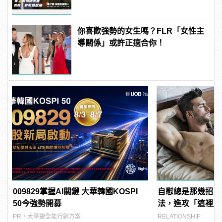
你喜歡強勢的女生嗎？FLR「女性主
導關係」或許正適合你！
009829掌握AI關鍵 大華韓國KOSPI
自慰總是那幾招？
50今強勢開募
法，進攻「這裡」
PR・大華銀全能行銷方案
RELATIONSHIP