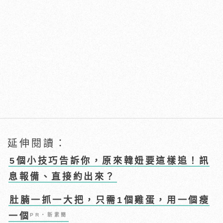
延伸閱讀：
5個小技巧告訴你，原來韓妞要這樣追！訊
息報備、直接約出來？
肚腩一抓一大把，只需1個雞蛋，用一個瘦
一個
PR・新素簡