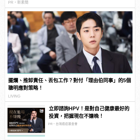
PR・新素簡
擺爛、推卸責任、丟包工作？對付「理由伯同事」的5個
聰明應對策略！
LIVING
立即諮詢HPV！是對自己健康最好的
投資，把握現在不嫌晚！
PR・台灣癌症基金會