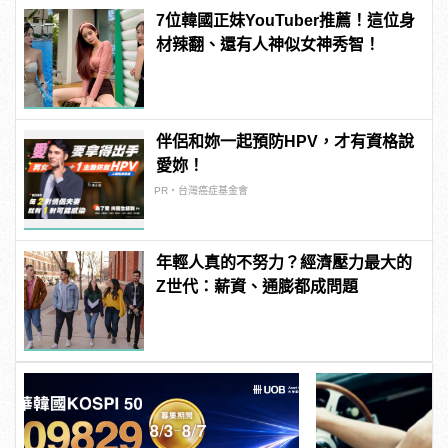
7位韓國正妹YouTuber推薦！這位身
材辣翻、還有人神似女神秀智！
伴侶和妳一起預防HPV，才有資格說
愛妳！
PR・台灣癌症基金會
年輕人真的不努力？經濟壓力最大的
Z世代：薪資、通膨都成問題