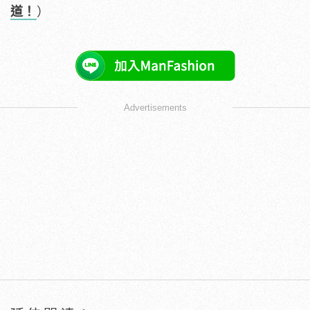
道！
）
Advertisements