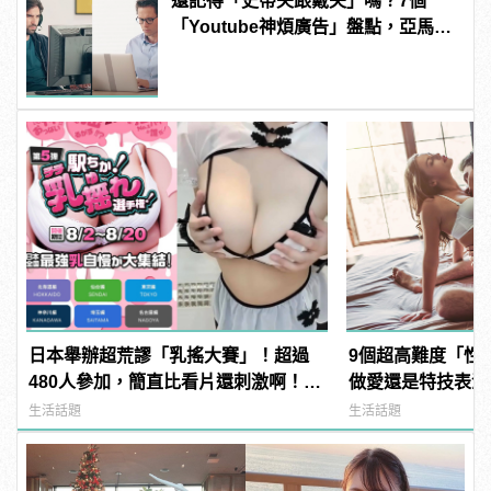
還記得「史蒂夫跟戴夫」嗎？7個
「Youtube神煩廣告」盤點，亞馬遜
女還不是最吵的！
日本舉辦超荒謬「乳搖大賽」！超過
9個超高難度「性
480人參加，簡直比看片還刺激啊！ |
做愛還是特技表演？ |
manfashion這樣變型男
樣變型男
生活話題
生活話題