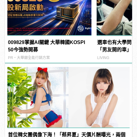
009829掌握AI關鍵 大華韓國KOSPI
選車也有大學問，
50今強勢開募
「男友開的車」！
PR・大華銀全能行銷方案
LIVING
首位韓女團偶像下海！「蔡昇夏」天價片酬曝光，兩個