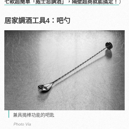
七款超簡單「威士忌調酒」，隔壁超商就能搞定！
）
居家調酒工具4：吧勺
兼具搗棒功能的吧匙
Photo Via