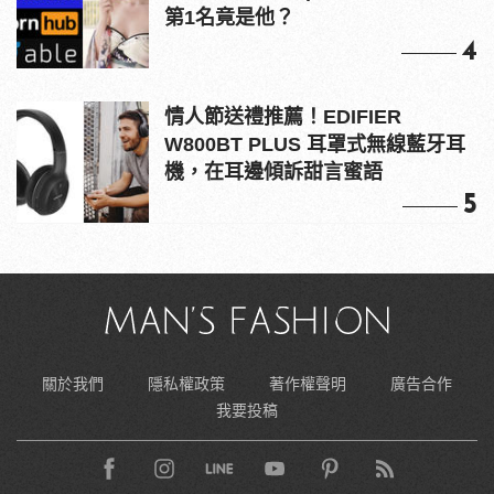
第1名竟是他？
4
情人節送禮推薦！EDIFIER
W800BT PLUS 耳罩式無線藍牙耳
機，在耳邊傾訴甜言蜜語
5
關於我們
隱私權政策
著作權聲明
廣告合作
我要投稿