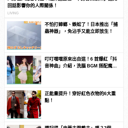
回話影響你的人際關係！
LIVING
不怕打蟑螂、蜈蚣了！日本推出「捕
蟲神器」，免沾手又能立即放生！
叮叮噹噹原來出自這！6 首爆紅「抖
音神曲」介紹，洗腦 BGM 搭配魔性
舞步成流量密碼！
正能量提升！穿好紅色衣物的6大重
點！