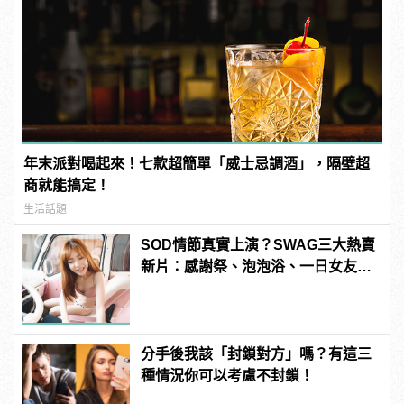
年末派對喝起來！七款超簡單「威士忌調酒」，隔壁超
商就能搞定！
生活話題
SOD情節真實上演？SWAG三大熱賣
新片：感謝祭、泡泡浴、一日女友超
刺激！老司機直呼：賺到了超爽Der
～ | manfashion這樣變型男
分手後我該「封鎖對方」嗎？有這三
種情況你可以考慮不封鎖！