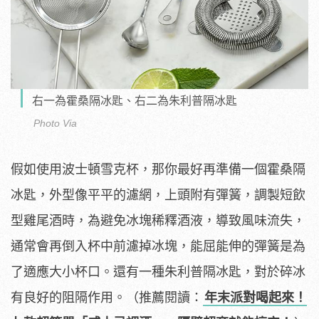
右一為霍桑隔冰匙、右二為朱利普隔冰匙
Photo Via
假如使用波士頓雪克杯，那你最好再準備一個霍桑隔
冰匙，外型像平平的濾網，上頭附有彈簧，調製短飲
型雞尾酒時，為避免冰塊稀釋酒液，導致風味流失，
通常會再倒入杯中前濾掉冰塊，能屈能伸的彈簧是為
了適應大小杯口。還有一種朱利普隔冰匙，對於碎冰
有良好的阻隔作用。（推薦閱讀：
年末派對喝起來！