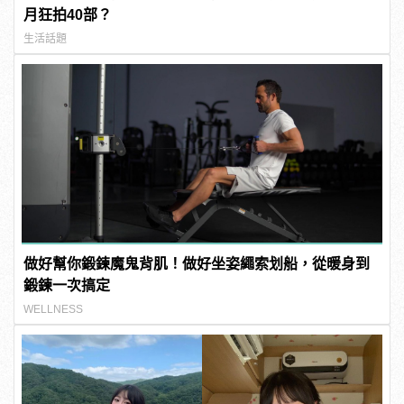
月狂拍40部？
生活話題
做好幫你鍛鍊魔鬼背肌！做好坐姿繩索划船，從暖身到
鍛鍊一次搞定
WELLNESS