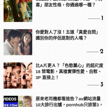
喜」朋友性格，你遇過哪一種？
1
你愛對人了沒！五道「真愛自問」
識別你的伴侶是對的人嗎？
2
比A片更Ａ？「色慾薰心」的超尺度
18 禁電影，真槍實彈性愛、自慰、
3P 直接上！
3
原來老司機都看這些？av網站流量
10大排行出爐，pornhub只排第3，