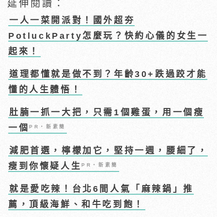
延伸閱讀：
一人一菜開派對！國外超夯
PotluckParty怎麼玩？快約心儀的女生一
起來！
道理都懂就是做不到？年齡30+跌過跤才能
懂的人生體悟！
肚腩一抓一大把，只需1個雞蛋，用一個瘦
一個
PR・新素簡
減肥首選，檸檬加它，堅持一週，腰細了，
瘦到你懷疑人生
PR・新素簡
就是愛吃辣！台北6間人氣「麻辣鍋」推
薦，頂級海鮮、和牛吃到飽！