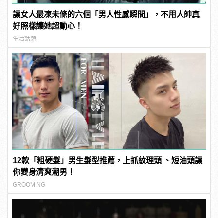
讓女人最凍未條的六個「男人性感瞬間」，不用人帥真
好照樣讓她超動心！
生活話題
12款「粗硬髮」男生髮型推薦，上抓紋理頭 、短油頭讓
你變身清爽潮男！
GROOMING