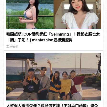
韓國超萌I CUP隱乳網紅「Sejinming」！掀起衣服也太
「胸」了吧！ | manfashion這樣變型男
生活話題
人好但人緣卻欠佳？戒掉這五種「不討喜口頭禪」避免