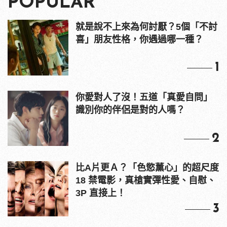
POPULAR
就是說不上來為何討厭？5個「不討
喜」朋友性格，你遇過哪一種？
1
你愛對人了沒！五道「真愛自問」
識別你的伴侶是對的人嗎？
2
比A片更Ａ？「色慾薰心」的超尺度
18 禁電影，真槍實彈性愛、自慰、
3P 直接上！
3