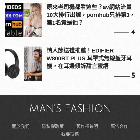
原來老司機都看這些？av網站流量
10大排行出爐，pornhub只排第3，
第1名竟是他？
4
情人節送禮推薦！EDIFIER
W800BT PLUS 耳罩式無線藍牙耳
機，在耳邊傾訴甜言蜜語
5
關於我們
隱私權政策
著作權聲明
廣告合作
我要投稿