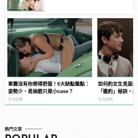
車震沒有你想得舒服！6大缺點盤點：
如何約女生見面約
姿勢少、易抽筋只是小case？
「邀約」秘訣，讓
到她！
生活話題
生活話題
熱門文章