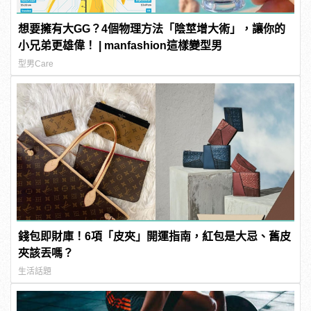
想要擁有大GG？4個物理方法「陰莖增大術」，讓你的
小兄弟更雄偉！ | manfashion這樣變型男
型男Care
錢包即財庫！6項「皮夾」開運指南，紅包是大忌、舊皮
夾該丟嗎？
生活話題