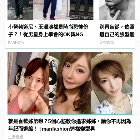
小勞勃道尼、玉澤演都是時尚恐怖份
別再盲從，依照7
子？！從男星身上學會的OK與NG穿
道自己的臉型適合
搭
FASHION
髮型造型
就是喜歡姊弟戀？5個心態教你追求姊姊，讓你不再因為
年紀而退縮！ | manfashion這樣變型男
生活話題