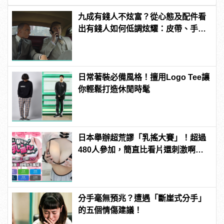
九成有錢人不炫富？從心態及配件看
出有錢人如何低調炫耀：皮帶、手錶
藏不住
日常著裝必備風格！擅用Logo Tee讓
你輕鬆打造休閒時髦
日本舉辦超荒謬「乳搖大賽」！超過
480人參加，簡直比看片還刺激啊！ |
manfashion這樣變型男
分手毫無預兆？遭遇「斷崖式分手」
的五個情傷建議！