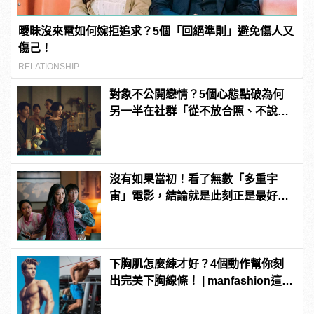
曖昧沒來電如何婉拒追求？5個「回絕準則」避免傷人又
傷己！
RELATIONSHIP
對象不公開戀情？5個心態點破為何
另一半在社群「從不放合照、不說穩
交」
沒有如果當初！看了無數「多重宇
宙」電影，結論就是此刻正是最好的
你！
下胸肌怎麼練才好？4個動作幫你刻
出完美下胸線條！ | manfashion這樣
變型男