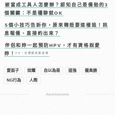
被當成工具人怎麼辦？認知自己是備胎的3
個關鍵：不是穩聊就OK
5個小技巧告訴你，原來韓妞要這樣追！訊
息報備、直接約出來？
伴侶和妳一起預防HPV，才有資格說愛
妳！
PR・台灣癌症基金會
愛面子
炫耀
自以為是
逞強
擺臭臉
NG行為
人際
Advertisements