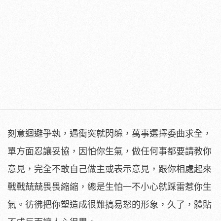
刻意迴避爭執，遇衝突就閃躲，萬事選擇委曲求全，
單方面忍讓妥協，因怕你生氣，做任何事都要請教你
意見，完全不敢自己做主或表示意見，跟你相處起來
戰戰兢兢畏畏縮縮，總是生怕一不小心就踩雷惹你生
氣。彷彿把你塑造成很難搞易怒的形象，久了，體貼