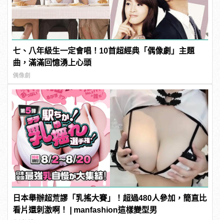
七、八年級生一定會唱！10首超經典「偶像劇」主題
曲，滿滿回憶湧上心頭
偶像劇
日本舉辦超荒謬「乳搖大賽」！超過480人參加，簡直比
看片還刺激啊！ | manfashion這樣變型男