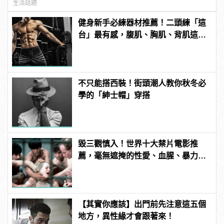
生活話題
健身新手必練器材推薦！二頭練「這
台」最有感，腹肌、胸肌、背肌這樣
練！
不只能搭西裝！街頭潮人教你秋冬必
學的「紳士帽」穿搭
毀三觀慎入！世界十大禁片電影推
薦，毫無遮掩的性愛、血腥、暴力、
噁心到極致！
【其實你應該】出門前先注意這五個
地方，異性緣才會跟著來！