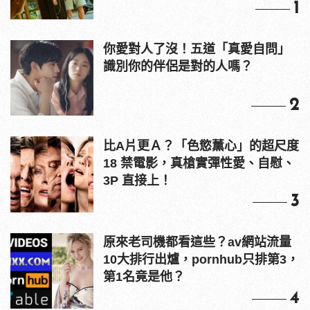
1
你愛對人了沒！五道「真愛自問」
識別你的伴侶是對的人嗎？
2
比A片更Ａ？「色慾薰心」的超尺度
18 禁電影，真槍實彈性愛、自慰、
3P 直接上！
3
原來老司機都看這些？av網站流量
10大排行出爐，pornhub只排第3，
第1名竟是他？
4