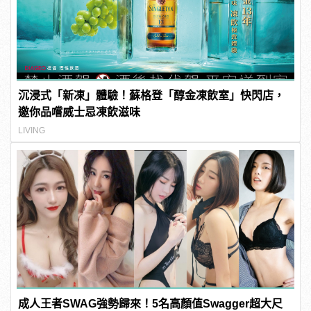
沉浸式「新凍」體驗！蘇格登「醇金凍飲室」快閃店，
邀你品嚐威士忌凍飲滋味
LIVING
成人王者SWAG強勢歸來！5名高顏值Swagger超大尺