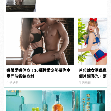
邊做愛邊健身！10種性愛姿勢讓你享
首位韓女團偶像下
受同時鍛鍊身材
價片酬曝光，兩個
生活話題
生活話題