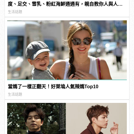
度、足交、雪乳、粉紅海鮮通通有，親自教你人與人的
連結！ | manfashion這樣變型男
生活話題
當媽了一樣正翻天！好萊塢人氣辣媽Top10
生活話題