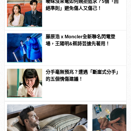
曖昧沒來電如何婉拒追求？5個「回
絕準則」避免傷人又傷己！
藤原浩 x Moncler全新聯名閃電登
場，王陽明&蔡詩芸搶先著用！
分手毫無預兆？遭遇「斷崖式分手」
的五個情傷建議！