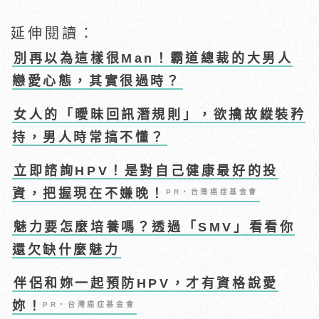
延伸閱讀：
別再以為這樣很Man！霸道總裁的大男人
戀愛心態，其實很過時？
女人的「曖昧回訊潛規則」，欲擒故縱裝矜
持，男人時常搞不懂？
立即諮詢HPV！是對自己健康最好的投
資，把握現在不嫌晚！
PR・台灣癌症基金會
魅力要怎麼培養嗎？透過「SMV」看看你
還欠缺什麼魅力
伴侶和妳一起預防HPV，才有資格說愛
妳！
PR・台灣癌症基金會