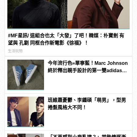
#MF星訊/ 這組合也太「大發」了吧！韓媒：朴寶劍 有
望與 孔劉 同框合作新電影《徐福》！
生活玩物
今年流行色=單寧藍！Marc Johnson
終於釋出親手設計的第一雙adidas滑
板鞋！
班維蕭憂鬱、李鍾碩「萌男」，型男
捲髮風格大不同！