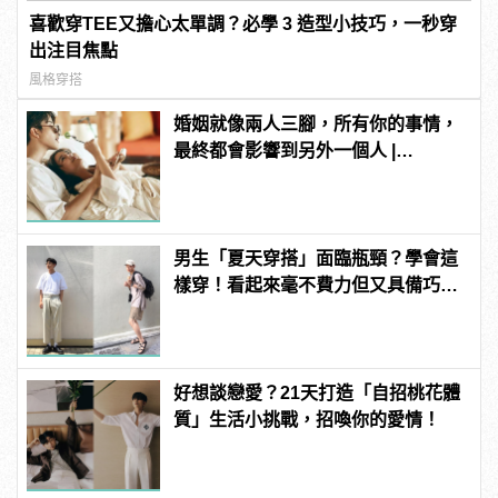
喜歡穿TEE又擔心太單調？必學 3 造型小技巧，一秒穿
出注目焦點
風格穿搭
婚姻就像兩人三腳，所有你的事情，
最終都會影響到另外一個人 |
manfashion這樣變型男
男生「夏天穿搭」面臨瓶頸？學會這
樣穿！看起來毫不費力但又具備巧
思！ | manfashion這樣變型男
好想談戀愛？21天打造「自招桃花體
質」生活小挑戰，招喚你的愛情！