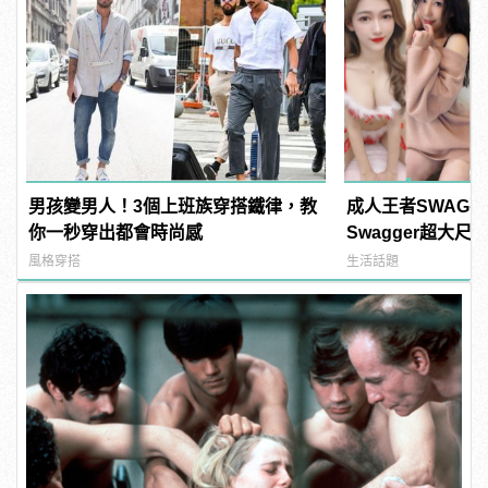
男孩變男人！3個上班族穿搭鐵律，教
成人王者SWAG
你一秒穿出都會時尚感
Swagger超大
紅海鮮通通有，親
風格穿搭
生活話題
結！ | manfash