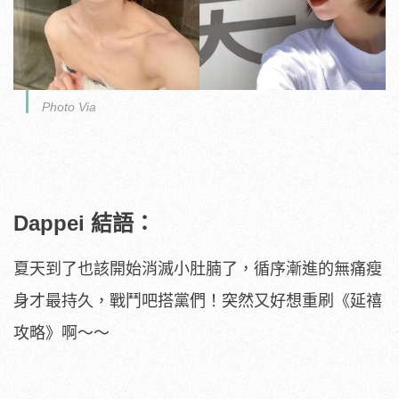
Photo Via
Dappei 結語：
夏天到了也該開始消滅小肚腩了，循序漸進的無痛瘦
身才最持久，戰鬥吧搭黨們！突然又好想重刷《延禧
攻略》啊～～