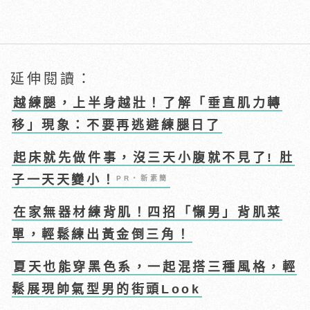
延伸閱讀：
越練腿，上半身越壯！了解「垂直肌力轉
移」現象：不要再逃避練腿日了
起床就先做件事，沒三天小腹就不見了! 肚
子一天天變小！
PR・新素簡
在家無器材練背肌！四招「懶男」背肌菜
單，輕鬆練出黃金倒三角！
夏天也能穿黑色系，一起混搭三種風格，輕
鬆展現帥氣型男的街頭Look