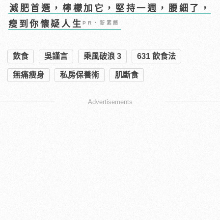
減肥首選，檸檬加它，堅持一週，腰細了，
瘦到你懷疑人生
PR・新素簡
飲食
吳謹言
乘風破浪 3
631 飲食法
無痛瘦身
私房保養術
肌斷食
Advertisements