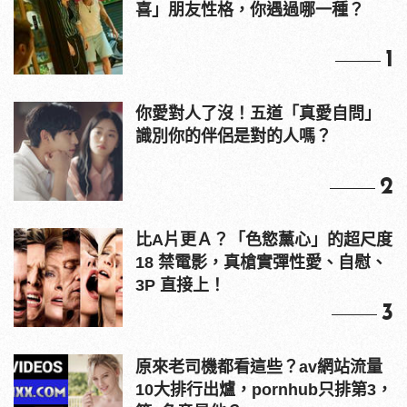
喜」朋友性格，你遇過哪一種？
1
你愛對人了沒！五道「真愛自問」
識別你的伴侶是對的人嗎？
2
比A片更Ａ？「色慾薰心」的超尺度
18 禁電影，真槍實彈性愛、自慰、
3P 直接上！
3
原來老司機都看這些？av網站流量
10大排行出爐，pornhub只排第3，