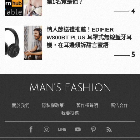
第1名竟是他？
4
情人節送禮推薦！EDIFIER
W800BT PLUS 耳罩式無線藍牙耳
機，在耳邊傾訴甜言蜜語
5
關於我們
隱私權政策
著作權聲明
廣告合作
我要投稿