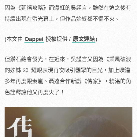
因為《延禧攻略》而爆紅的吳謹言，雖然在這之後有
持續出現在螢光幕上，但作品始終都不慍不火。
(本文由
Dappei
授權提供 /
原文連結
)
但鑽石總會發光，在近來，吳謹言又因為《乘風破浪
的姊姊 3》耀眼表現再次吸引觀眾的目光，加上睽違
多年再度跟秦嵐、聶遠合作新戲《傳家》，精湛的角
色詮釋讓他又再度火了！