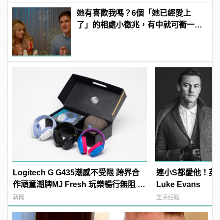
她有喜歡我嗎？6個「她已經愛上
了」的相處小徵兆，有中就可衝一
波！ | manfashion這樣變型男
Logitech G G435潮感不受限 跨界合
連小S都愛他！英
作頑童潮牌MJ Fresh 玩樂暢行無阻 |
Luke Evans
manfashion這樣變型男
新聞
生活話題