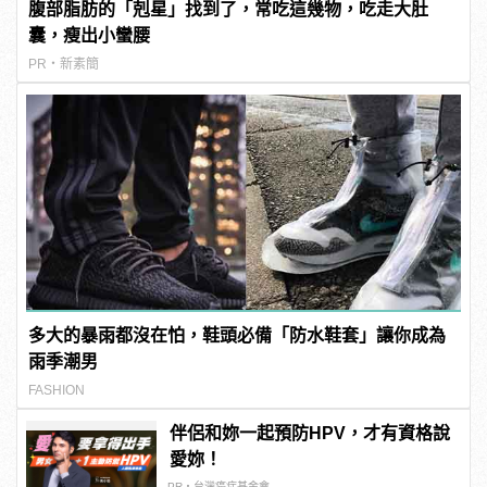
腹部脂肪的「剋星」找到了，常吃這幾物，吃走大肚
囊，瘦出小蠻腰
PR・新素簡
多大的暴雨都沒在怕，鞋頭必備「防水鞋套」讓你成為
雨季潮男
FASHION
伴侶和妳一起預防HPV，才有資格說
愛妳！
PR・台灣癌症基金會