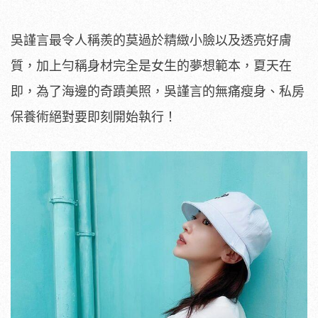
吳謹言最令人稱羨的莫過於精緻小臉以及透亮好膚
質，加上勻稱身材完全是女生的夢想範本，夏天在
即，為了海邊的奇蹟美照，吳謹言的無痛瘦身、私房
保養術絕對要即刻開始執行！