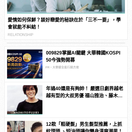
愛情如何保鮮？談好戀愛的秘訣在於「三不一要」，學
會就能不糾結！
RELATIONSHIP
009829掌握AI關鍵 大華韓國KOSPI
50今強勢開募
PR・大華銀全能行銷方案
年過40還是有夠帥！ 嚴選日劇界越老
越有型的大叔男優 福山雅治、藤木直
人從那些年帥到這些年！
12款「粗硬髮」男生髮型推薦，上抓
紋理頭 、短油頭讓你變身清爽潮男！