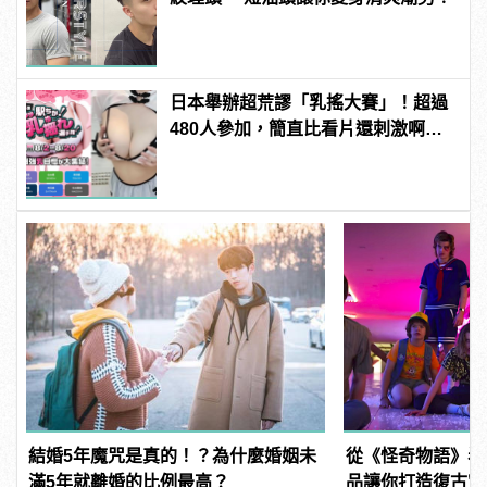
日本舉辦超荒謬「乳搖大賽」！超過
480人參加，簡直比看片還刺激啊！ |
manfashion這樣變型男
結婚5年魔咒是真的！？為什麼婚姻未
從《怪奇物語》看
滿5年就離婚的比例最高？
品讓你打造復古穿