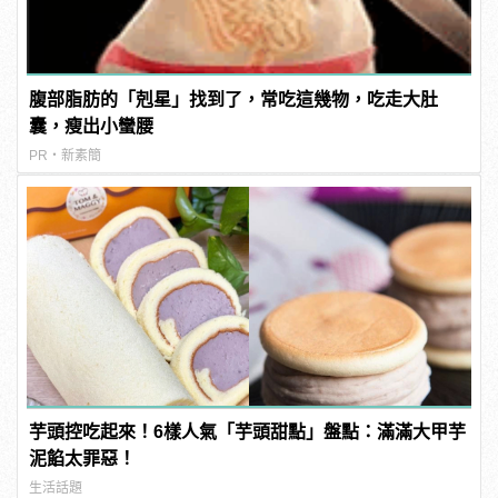
腹部脂肪的「剋星」找到了，常吃這幾物，吃走大肚
囊，瘦出小蠻腰
PR・新素簡
芋頭控吃起來！6樣人氣「芋頭甜點」盤點：滿滿大甲芋
泥餡太罪惡！
生活話題