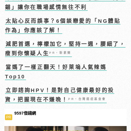
錨」讓你在職場感情無往不利
太貼心反而誤事？6個談戀愛的「NG體貼
作為」你應該了解！
減肥首選，檸檬加它，堅持一週，腰細了，
瘦到你懷疑人生
PR・新素簡
當媽了一樣正翻天！好萊塢人氣辣媽
Top10
立即諮詢HPV！是對自己健康最好的投
資，把握現在不嫌晚！
PR・台灣癌症基金會
9597借錢網
PR