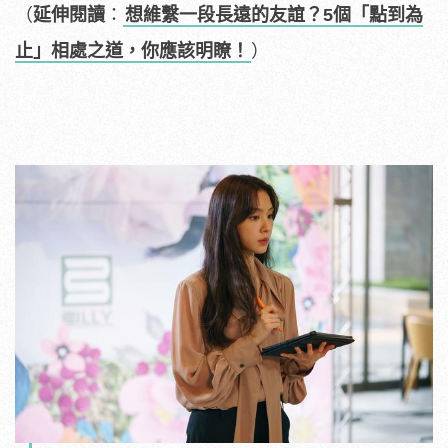
（
延伸閱讀
：
想維繫一段長遠的友誼？5個「點到為
止」相處之道，你應該明瞭！
）