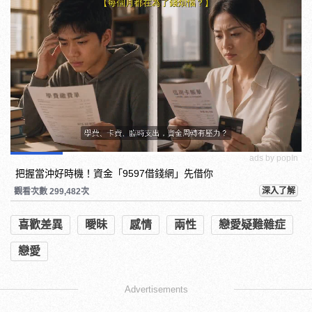
ads by popIn
把握當沖好時機！資金「9597借錢網」先借你
深入了解
觀看次數 299,482次
喜歡差異
曖昧
感情
兩性
戀愛疑難雜症
戀愛
Advertisements