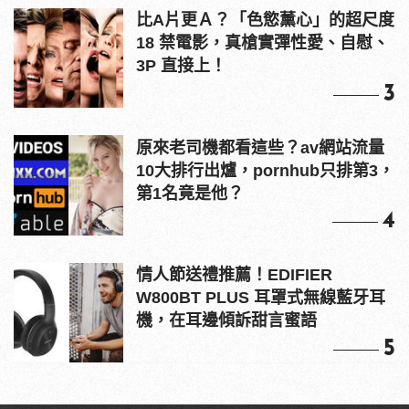
比A片更Ａ？「色慾薰心」的超尺度
18 禁電影，真槍實彈性愛、自慰、
3P 直接上！
3
原來老司機都看這些？av網站流量
10大排行出爐，pornhub只排第3，
第1名竟是他？
4
情人節送禮推薦！EDIFIER
W800BT PLUS 耳罩式無線藍牙耳
機，在耳邊傾訴甜言蜜語
5