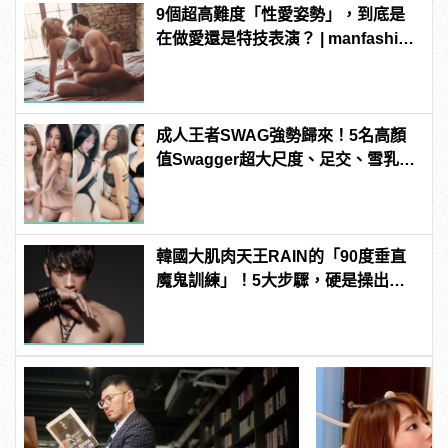
9個超高難度「性愛姿勢」，到底是
在做愛還是特技表演？ | manfashion
這樣變型男
成人王者SWAG強勢歸來！5名高顏
值Swagger超大尺度、足交、雪乳、
粉紅海鮮通通有，親自教你人與人的
連結！ | manfashion這樣變型男
韓國大肌肉天王RAIN的「90度垂直
魔鬼訓練」！5大步驟，硬是操出你
的猛男身材！