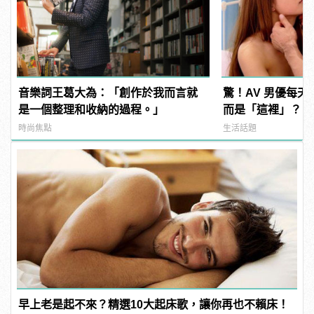
音樂詞王葛大為：「創作於我而言就
驚！AV 男優每
是一個整理和收納的過程。」
而是「這裡」？ | m
型男
時尚焦點
生活話題
早上老是起不來？精選10大起床歌，讓你再也不賴床！