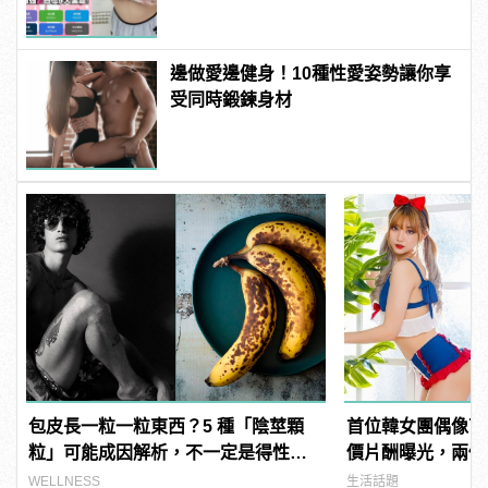
邊做愛邊健身！10種性愛姿勢讓你享
受同時鍛鍊身材
包皮長一粒一粒東西？5 種「陰莖顆
首位韓女團偶像下
粒」可能成因解析，不一定是得性
價片酬曝光，兩個
病！
WELLNESS
生活話題