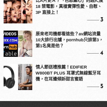
比A片更Ａ？「色慾薰心」的超尺度
18 禁電影，真槍實彈性愛、自慰、
3P 直接上！
3
原來老司機都看這些？av網站流量
10大排行出爐，pornhub只排第3，
第1名竟是他？
4
情人節送禮推薦！EDIFIER
W800BT PLUS 耳罩式無線藍牙耳
機，在耳邊傾訴甜言蜜語
5