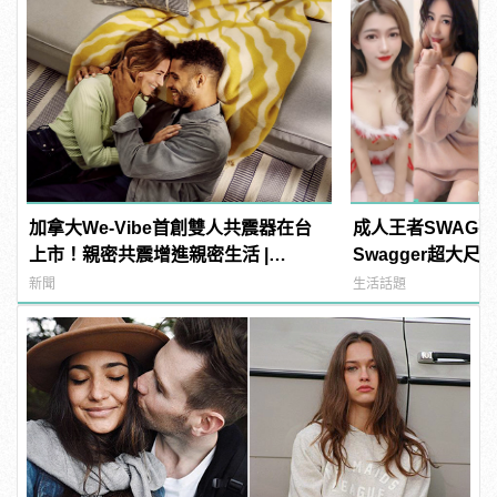
加拿大We-Vibe首創雙人共震器在台
成人王者SWAG
上市！親密共震增進親密生活 |
Swagger超大
manfashion這樣變型男
紅海鮮通通有，親
新聞
生活話題
結！ | manfash