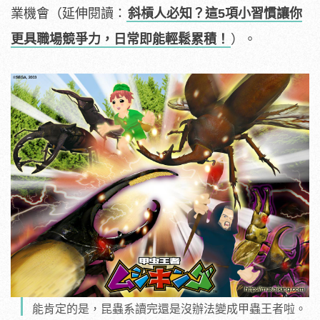
c
業機會（延伸閱讀：
斜槓人必知？這5項小習慣讓你
h
b
a
更具職場競爭力，日常即能輕鬆累積！
）。
n
g
.
c
o
m
)
能肯定的是，昆蟲系讀完還是沒辦法變成甲蟲王者啦。