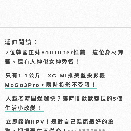
延伸閱讀：
7位韓國正妹YouTuber推薦！這位身材辣
翻、還有人神似女神秀智！
只有1.1公斤！XGIMI推美型投影機
MoGo3Pro，隨時投影不受限！
人越老時間過越快？讓時間默默變長的5個
生活小改變！
立即諮詢HPV！是對自己健康最好的投
PR・台灣癌症基金會