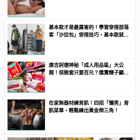
男
基本款才是最厲害的！學習穿搭部落
客「沙拉包」穿搭技巧，基本款就能
變出千百種樣貌！
唐吉訶德神秘「成人用品區」大公
開！保險套只要百元？還賣精子顯微
鏡？
在家無器材練背肌！四招「懶男」背
肌菜單，輕鬆練出黃金倒三角！