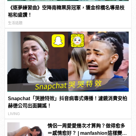
《逐夢練習曲》空降南韓票房冠軍，獲金棕櫚名導是枝
裕和盛讚！
生活話題
Snapchat「哭臉特效」抖音病毒式傳播！濾鏡消費安柏
赫德公司出面闢謠！
LIVING
情侶一周愛愛幾次才算夠？做得愈多
＝感情愈好？ | manfashion這樣變型