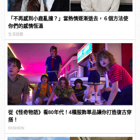
「不再感到小鹿亂撞？」當熱情逐漸退去，６個方法使
你們的感情恆溫
生活話題
從《怪奇物語》看80年代！4種服飾單品讓你打造復古穿
搭！
FASHION