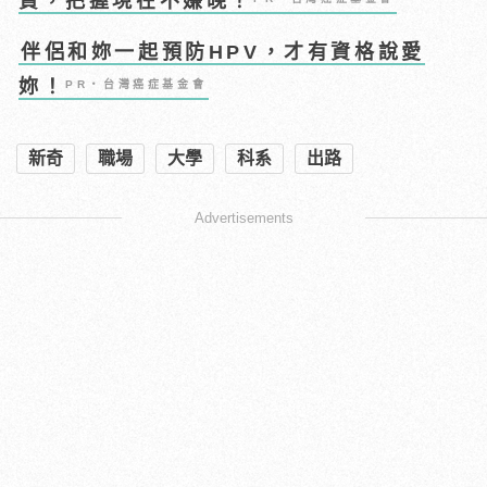
資，把握現在不嫌晚！
伴侶和妳一起預防HPV，才有資格說愛
妳！
PR・台灣癌症基金會
新奇
職場
大學
科系
出路
Advertisements