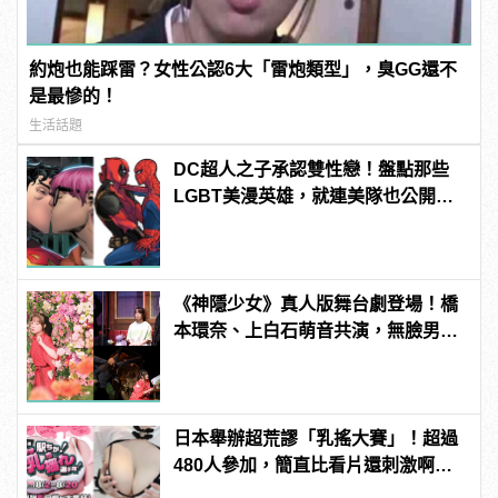
約炮也能踩雷？女性公認6大「雷炮類型」，臭GG還不
是最慘的！
生活話題
DC超人之子承認雙性戀！盤點那些
LGBT美漫英雄，就連美隊也公開出
櫃？ | manfashion這樣變型男
《神隱少女》真人版舞台劇登場！橋
本環奈、上白石萌音共演，無臉男、
白龍名場面神還原！
日本舉辦超荒謬「乳搖大賽」！超過
480人參加，簡直比看片還刺激啊！ |
manfashion這樣變型男