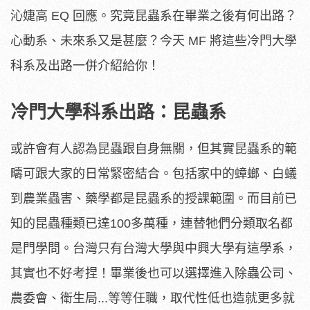
b
7
沁婕高 EQ 回應。究竟昆蟲系在畢業之後有何出路？
3
a
心動系、未來系又是甚麼？今天 MF 將這些冷門大學
8
8
科系及出路一併介紹給你！
e
9
4
6
冷門大學科系出路：昆蟲系
d
.
j
p
或許會有人認為昆蟲跟自身無關，但其實昆蟲系的範
g
(
疇可跟大家的日常緊密結合。包括家中的蟑螂、白蟻
1
2
到農業蟲害、藥學都是昆蟲系的授課範圍。而目前已
8
0
知的昆蟲種類已達100多萬種，連替牠們分類取名都
×
9
6
是門學問。台灣只有台灣大學與中興大學有這學系，
0
)
其實也不好考捏！畢業後也可以選擇進入除蟲公司、
(
t
農委會、衛生局...等等任職，取代性低也造就更多就
e