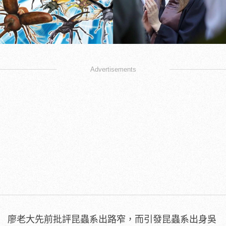
0
3
Advertisements
8
4
5
f
a
a
f
1
2
3
8
0
f
3
a
3
f
b
廖老大先前批評昆蟲系出路窄，而引發昆蟲系出身吳
c