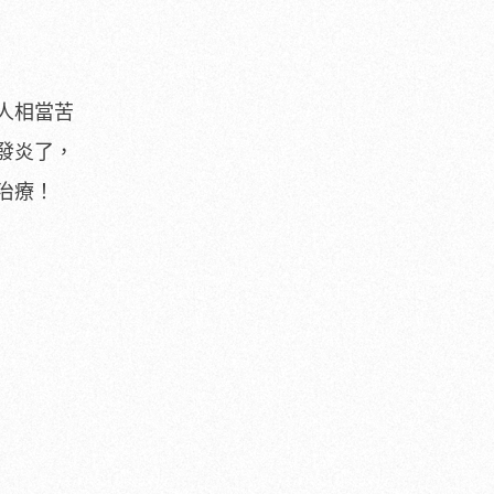
人相當苦
發炎了，
治療！