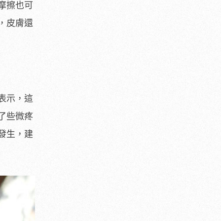
摩擦也可
，皮膚還
表示，這
了些微疼
發生，建