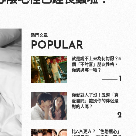
熱門文章
POPULAR
就是說不上來為何討厭？5
個「不討喜」朋友性格，
你遇過哪一種？
1
你愛對人了沒！五道「真
愛自問」識別你的伴侶是
對的人嗎？
2
比A片更Ａ？「色慾薰心」