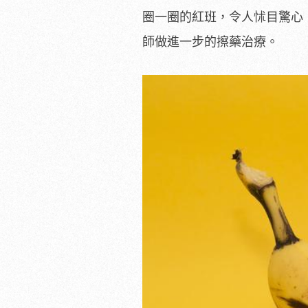
圈一圈的紅班，令人怵目驚心
師做進一步的擦藥治療。