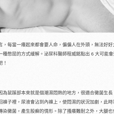
言，每當一癢起來都會要人命，偏偏人在外頭，無法好好
一種憋屈的方式緩解。泌尿科醫師程威銘點出 6 大可能
吧！
因為鼠蹊部本來就是個潮濕悶熱的地方，很適合黴菌生長
回褲子裡，尿液會沾到內褲上，使悶濕的狀況加劇，此時
傳染黴菌，產生股癬的情形。除了搔癢難耐之外，大腿也