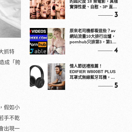
的超尺度 18 禁電影，真槍
實彈性愛、自慰、3P 直接
上！
3
原來老司機都看這些？av
網站流量10大排行出爐，
pornhub只排第3，第1名
竟是他？
4
大抓特
會造成「胯
情人節送禮推薦！
EDIFIER W800BT PLUS
耳罩式無線藍牙耳機，在
耳邊傾訴甜言蜜語
5
，假如小
若手不乾
會出現一