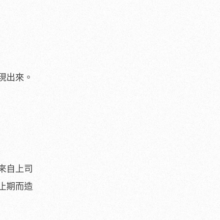
現出來。
來自上司
止期而造