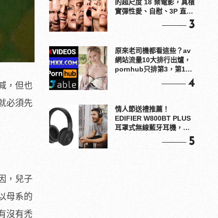
的超尺度 18 禁電影，真槍
實彈性愛、自慰、3P 直接
上！
3
原來老司機都看這些？av
網站流量10大排行出爐，
pornhub只排第3，第1名
竟是他？
4
減，但也
就必須先
情人節送禮推薦！
EDIFIER W800BT PLUS
耳罩式無線藍牙耳機，在
耳邊傾訴甜言蜜語
5
因，兒子
以母系的
有沒有禿