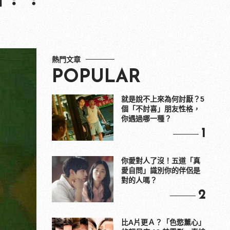
熱門文章
POPULAR
就是說不上來為何討厭？5
個「不討喜」朋友性格，
你遇過哪一種？
1
你愛對人了沒！五道「真
愛自問」識別你的伴侶是
對的人嗎？
2
比A片更Ａ？「色慾薰心」