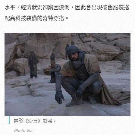
水平，經濟狀況卻窮困潦倒，因此會出現破舊服裝搭
配高科技裝備的奇特穿搭。
電影《沙丘》劇照。
Photo Via