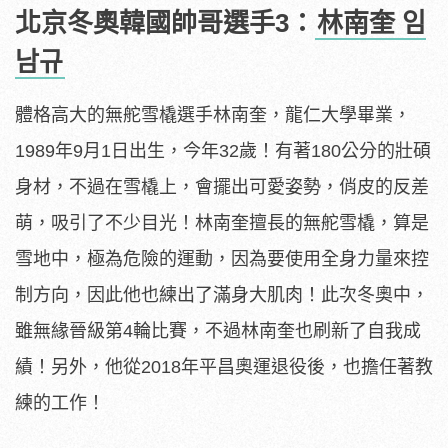
北京冬奧韓國帥哥選手3：
林南奎 임
남규
體格高大的無舵雪橇選手林南奎，龍仁大學畢業，
1989年9月1日出生，今年32歲！有著180公分的壯碩
身材，不過在雪橇上，會擺出可愛姿勢，俏皮的反差
萌，吸引了不少目光！林南奎擅長的無舵雪橇，算是
雪地中，極為危險的運動，因為要使用全身力量來控
制方向，因此他也練出了滿身大肌肉！此次冬奧中，
雖無緣晉級第4輪比賽，不過林南奎也刷新了自我成
績！另外，他從2018年平昌奧運退役後，也擔任著教
練的工作！