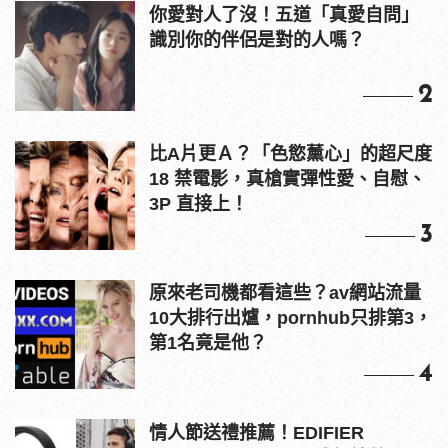
你愛對人了沒！五道「真愛自問」
識別你的伴侶是對的人嗎？
2
比A片更Ａ？「色慾薰心」的超尺度
18 禁電影，真槍實彈性愛、自慰、
3P 直接上！
3
原來老司機都看這些？av網站流量
10大排行出爐，pornhub只排第3，
第1名竟是他？
4
情人節送禮推薦！EDIFIER