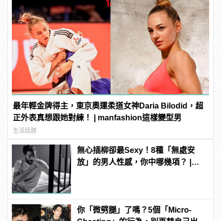
最年輕金牌得主，東京奧運柔道女神Daria Bilodid，超
正外表真想跟她對練！ | manfashion這樣變型男
生活話題
無心插柳卻最Sexy！8種「無處安
放」的男人性感，你中哪幾項？ |
manfashion這樣變型男
你「微劈腿」了嗎？5個「Micro-