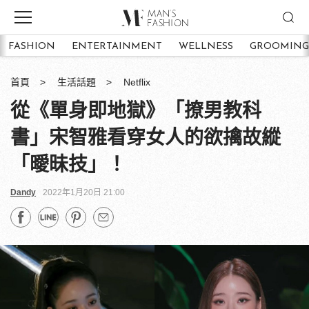
FASHION
ENTERTAINMENT
WELLNESS
GROOMING
首頁
生活話題
Netflix
從《單身即地獄》「撩男教科
書」宋智雅看穿女人的欲擒故縱
「曖昧技」！
Dandy
2022年1月20日 21:00