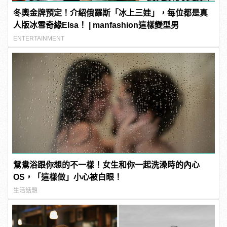
冬奧金牌預定！介紹俄羅斯「冰上三娃」，每位都是真
人版冰雪奇緣Elsa！ | manfashion這樣變型男
ENTERTAINMENT
鴛鴦浴跟你想的不一樣！女生和你一起洗澡時的內心
OS，「這樣做」小心被白眼！
生活話題