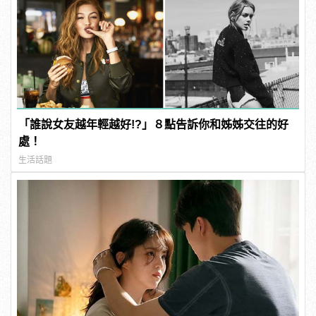
「誰說女友越年輕越好!?」８點告訴你和姊姊交往的好
處！
生活話題