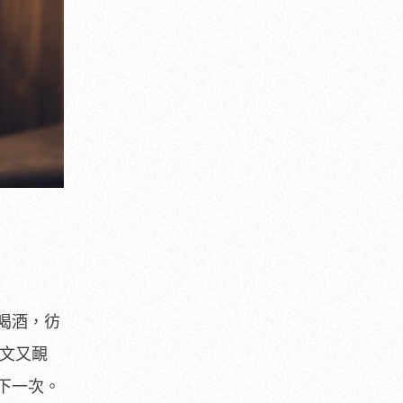
喝酒，彷
文又靦
下一次。