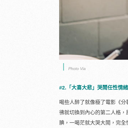
Photo Via
#2.「大喜大悲」哭鬧任性情
喝些人醉了就像極了電影《分
彿就切換到內心的第二人格，
腆，一喝茫就大哭大鬧，完全