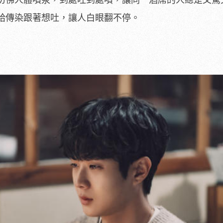
彷彿人體噴泉，到處吐到處噴，讓同一酒席的人總是又驚
給傳染跟著想吐，讓人白眼翻不停。