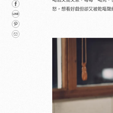
喝酒又衝又急，每每一喝完，
怒，想看好戲但卻又被乾嘔聲