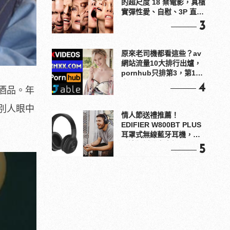
的超尺度 18 禁電影，真槍
實彈性愛、自慰、3P 直接
上！
3
原來老司機都看這些？av
網站流量10大排行出爐，
pornhub只排第3，第1名
竟是他？
4
酒品。年
別人眼中
情人節送禮推薦！
EDIFIER W800BT PLUS
耳罩式無線藍牙耳機，在
耳邊傾訴甜言蜜語
5