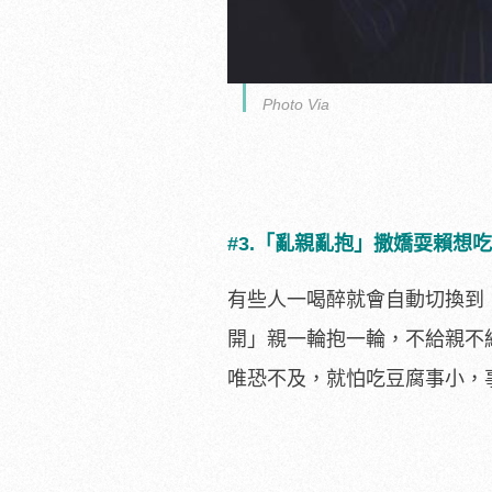
Photo Via
#3.「亂親亂抱」撒嬌耍賴想
有些人一喝醉就會自動切換到
開」親一輪抱一輪，不給親不
唯恐不及，就怕吃豆腐事小，