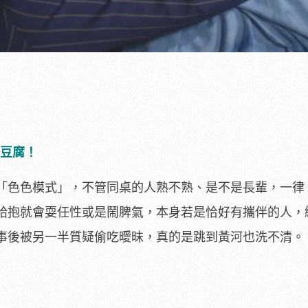
吃豆腐！
「色色模式」，不管同桌的人熟不熟、是不是長輩，一律
給抱就會耍任性或是鬧脾氣，本身若是恰好有攜伴的人，
事後被另一半質疑偷吃曖昧，真的是跳到黃河也洗不清。