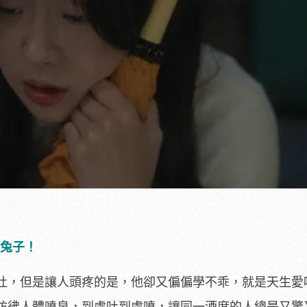
抓兔子！
吐，但是讓人頭疼的是，他卻又偏偏學不乖，就是天生愛