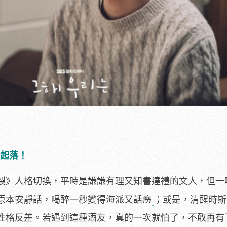
緒起落！
裂》人格切換，平時是謙謙有理又知書達禮的文人，但一
原本安靜話，喝醉一秒變得海派又話癆
；或是，清醒時斯
性格反差。若遇到這種酒友，真的一次就怕了，不敢再有