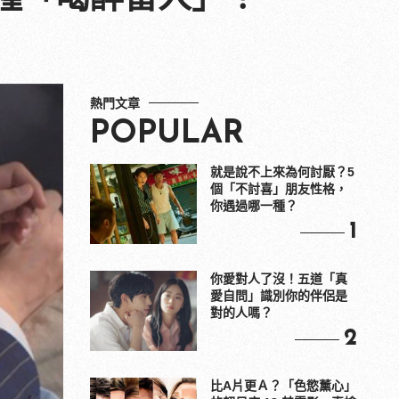
熱門文章
POPULAR
就是說不上來為何討厭？5
個「不討喜」朋友性格，
你遇過哪一種？
1
你愛對人了沒！五道「真
愛自問」識別你的伴侶是
對的人嗎？
2
比A片更Ａ？「色慾薰心」