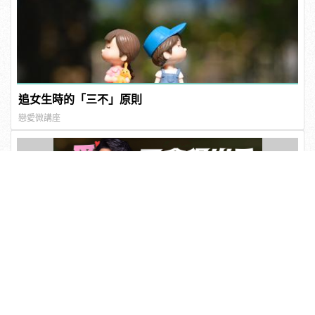
追女生時的「三不」原則
戀愛微講座
伴侶和妳一起預防HPV，才有資格說愛妳！
PR・台灣癌症基金會