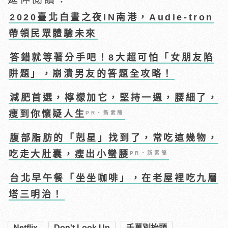
2020臺北白晝之夜IN南港，Audie-tron
帶領民眾體驗未來
答錯就等著分手吧！8大超可怕「女朋友陷
阱題」，崩潰男友的答題全攻略！
減肥首選，檸檬加它，堅持一週，腰細了，
瘦到你懷疑人生
PR・新素簡
腹部脂肪的「剋星」找到了，常吃這幾物，
吃走大肚囊，瘦出小蠻腰
PR・新素簡
台北早午餐「坐坐咖啡」，在老屋裡吃九層
塔三明治！
Netflix
Don't Look Up
千萬別抬頭