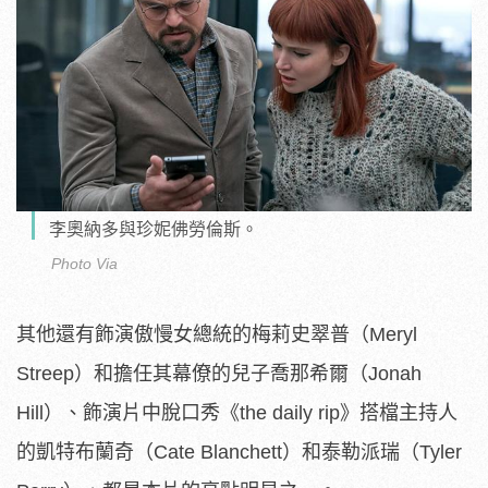
李奧納多與珍妮佛勞倫斯。
Photo Via
其他還有飾演傲慢女總統的梅莉史翠普（Meryl
Streep）和擔任其幕僚的兒子喬那希爾（Jonah
Hill）、飾演片中脫口秀《the daily rip》搭檔主持人
的凱特布蘭奇（Cate Blanchett）和泰勒派瑞（Tyler