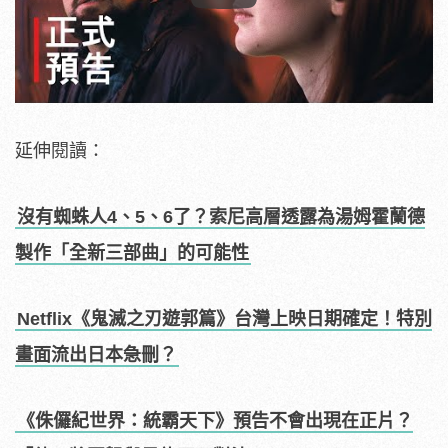
Play
延伸閱讀：
沒有蜘蛛人4、5、6了？索尼高層透露為湯姆霍蘭德
製作「全新三部曲」的可能性
Netflix《鬼滅之刃遊郭篇》台灣上映日期確定！特別
畫面流出日本急刪？
《侏儸紀世界：統霸天下》預告不會出現在正片？