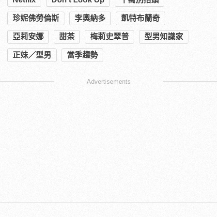
珍妮佛勞倫斯
李奧納多
凱特布蘭奇
亞莉安娜
甜茶
梅莉史翠普
型男知識家
正妹／型男
當季趨勢
Advertisements