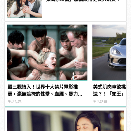
毀三觀慎入！世界十大禁片電影推
美式肌肉車欲挑戰
薦，毫無遮掩的性愛、血腥、暴力、
速？！「蛇王」能
噁心到極致！ | manfashion這樣變型
資！
生活話題
生活話題
男