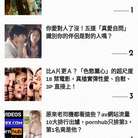
1
你愛對人了沒！五道「真愛自問」
識別你的伴侶是對的人嗎？
2
比A片更Ａ？「色慾薰心」的超尺度
18 禁電影，真槍實彈性愛、自慰、
3P 直接上！
3
原來老司機都看這些？av網站流量
10大排行出爐，pornhub只排第3，
第1名竟是他？