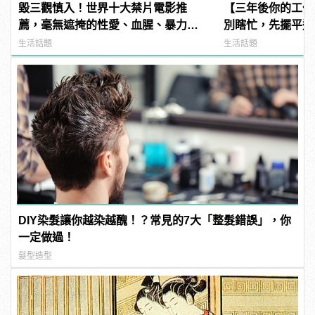
毀三觀慎入！世界十大禁片電影推
【三年後你的工作
薦，毫無遮掩的性愛、血腥、暴力、
別瞎忙，先擺平這
噁心到極致！
生活話題
生活話題
DIY染髮讓你越染越醜！？常見的7大「整髮錯誤」，你
一定做過！
髮型造型