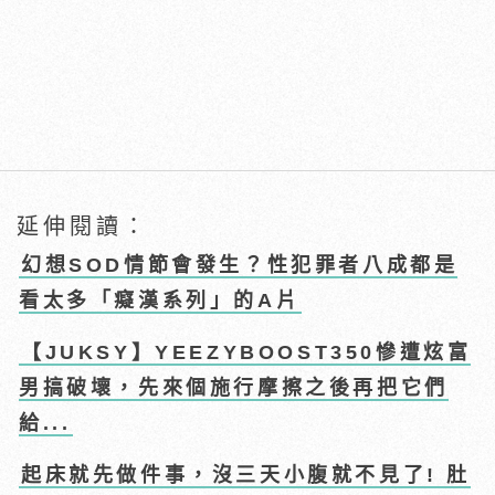
延伸閱讀：
幻想SOD情節會發生？性犯罪者八成都是
看太多「癡漢系列」的A片
【JUKSY】YEEZYBOOST350慘遭炫富
男搞破壞，先來個施行摩擦之後再把它們
給...
起床就先做件事，沒三天小腹就不見了! 肚