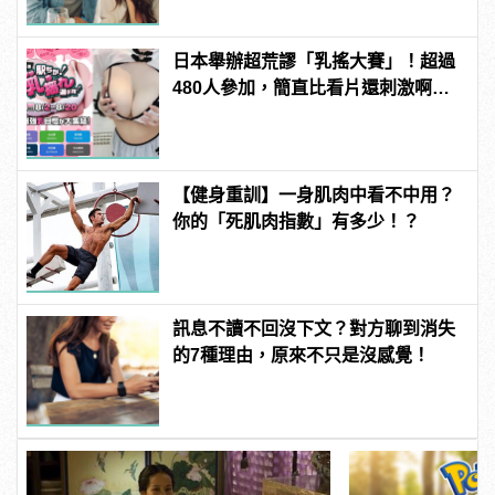
日本舉辦超荒謬「乳搖大賽」！超過
480人參加，簡直比看片還刺激啊！ |
manfashion這樣變型男
【健身重訓】一身肌肉中看不中用？
你的「死肌肉指數」有多少！？
訊息不讀不回沒下文？對方聊到消失
的7種理由，原來不只是沒感覺！