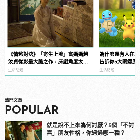
《情慾對決》「寄生上流」富媽媽趙
為什麼還有人在玩
汝貞從影最大膽之作，床戲角度太真
告訴你5大關鍵原
實令她驚慌？
生活話題
生活話題
熱門文章
POPULAR
就是說不上來為何討厭？5個「不討
喜」朋友性格，你遇過哪一種？