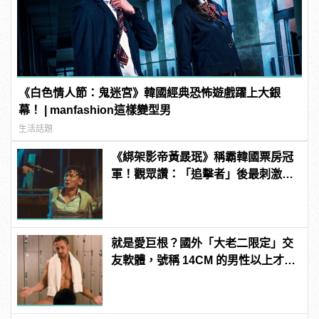
《白色情人節：鬼迷宮》韓國經典恐怖遊戲躍上大銀
幕！ | manfashion這樣變型男
生活話題
《綁架影帝黃晸珉》稱霸韓國票房冠
軍！觀眾讚：「追擊者」後最刺激的
驚悚電影！ | manfashion這樣變型男
就是愛巨根？國外「大老二限定」交
友軟體，號稱 14CM 的男性以上才給
過？