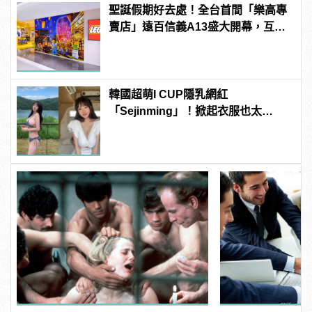
聖誕假期好去處！全台首間「樂高專
賣店」遠百信義A13盛大開幕，互動
設施等你來體驗！
韓國超萌I CUP隱乳網紅
「Sejinming」！掀起衣服也太
「胸」了吧！ | manfashion這樣變型
男