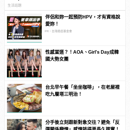
生活話題
伴侶和妳一起預防HPV，才有資格說
愛妳！
PR・台灣癌症基金會
性感當道？！AOA、Girl′s Day成韓
國大勢女團
台北早午餐「坐坐咖啡」，在老屋裡
吃九層塔三明治！
分手後立刻跟新對象交往？避免「反
彈關係戀情」感情談得更長久踏實！