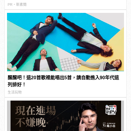
PR・新素簡
醒醒吧！這20首歌裡能唱出5首，請自動進入90年代這
列排好！
生活玩物