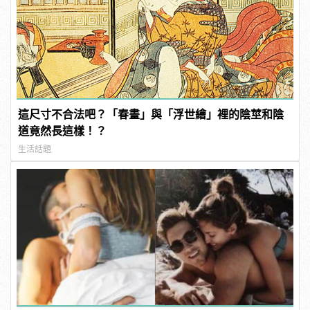
這尺寸不合法吧？「春畫」與「浮世繪」裡的陰莖和陰
道竟然長這樣！？
生活話題