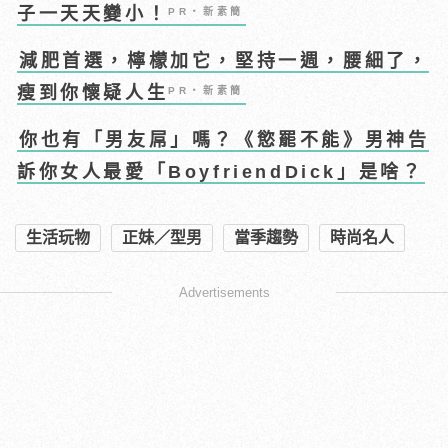
子一天天變小！
PR・新素簡
減肥首選，檸檬加它，堅持一週，腰細了，
瘦到你懷疑人生
PR・新素簡
你也有「男友屌」嗎？《慾罷不能》男神告
訴你女人最愛「BoyfriendDick」是啥？
生活玩物
正妹／型男
當季趨勢
時尚名人
Advertisements