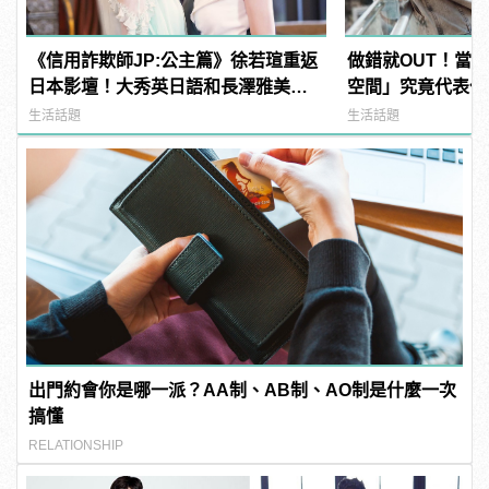
《信用詐欺師JP:公主篇》徐若瑄重返
做錯就OUT！當
日本影壇！大秀英日語和長澤雅美演
空間」究竟代表什
技美貌大對決
做？
生活話題
生活話題
出門約會你是哪一派？AA制、AB制、AO制是什麼一次
搞懂
RELATIONSHIP