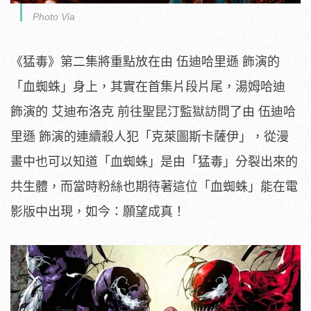
Photo Via
《猛毒》第二集將重點放在由 伍迪哈里遜 飾演的
「血蜘蛛」身上，其實在首集片段片尾，湯姆哈迪
飾演的 艾迪布洛克 前往聖昆汀監獄訪問了由 伍迪哈
里遜 飾演的連續殺人犯「克萊圖斯卡薩伊」，從漫
畫中也可以知道「血蜘蛛」是由「猛毒」分裂出來的
共生體，而當時粉絲也期待著這位「血蜘蛛」能在電
影版中出現，如今：願望成真！