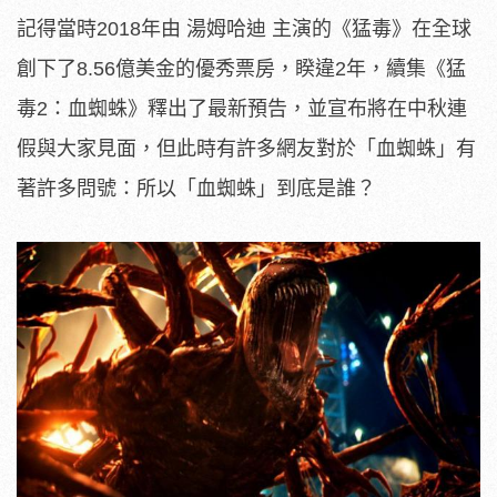
記得當時2018年由 湯姆哈迪 主演的《猛毒》在全球
創下了8.56億美金的優秀票房，睽違2年，續集《猛
毒2：血蜘蛛》釋出了最新預告，並宣布將在中秋連
假與大家見面，但此時有許多網友對於「血蜘蛛」有
著許多問號：所以「血蜘蛛」到底是誰？