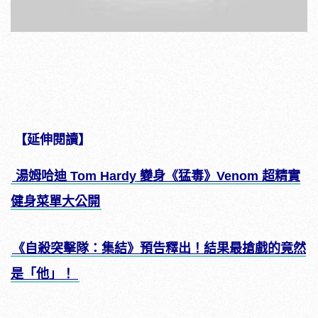
【延伸閱讀】
湯姆哈迪 Tom Hardy 變身《猛毒》Venom 超精實
健身菜單大公開
《自殺突擊隊：集結》預告釋出！結果最搶戲的竟然
是「他」！