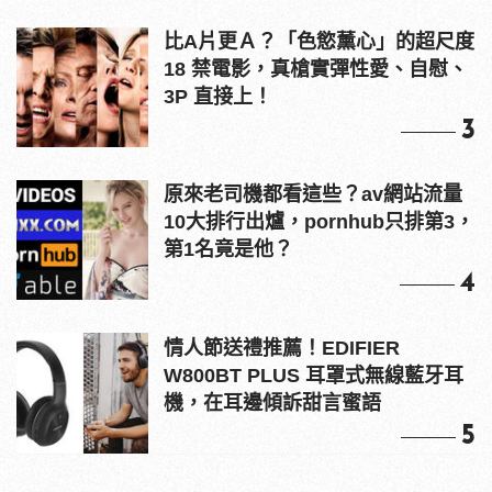
比A片更Ａ？「色慾薰心」的超尺度
18 禁電影，真槍實彈性愛、自慰、
3P 直接上！
3
原來老司機都看這些？av網站流量
10大排行出爐，pornhub只排第3，
第1名竟是他？
4
情人節送禮推薦！EDIFIER
W800BT PLUS 耳罩式無線藍牙耳
機，在耳邊傾訴甜言蜜語
5