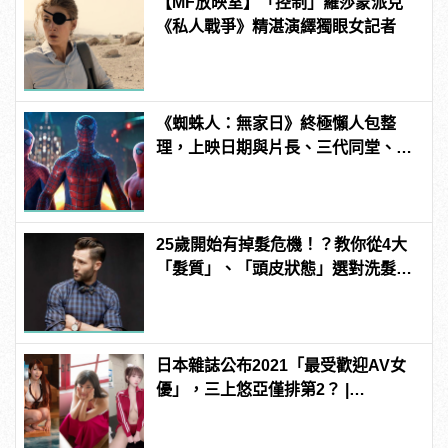
【MF放映室】「控制」羅莎蒙派克
《私人戰爭》精湛演繹獨眼女記者
《蜘蛛人：無家日》終極懶人包整
理，上映日期與片長、三代同堂、湯
姆霍蘭德去向......
25歲開始有掉髮危機！？教你從4大
「髮質」、「頭皮狀態」選對洗髮
品，避免落髮、保養清潔一次到位！
日本雜誌公布2021「最受歡迎AV女
優」，三上悠亞僅排第2？ |
manfashion這樣變型男