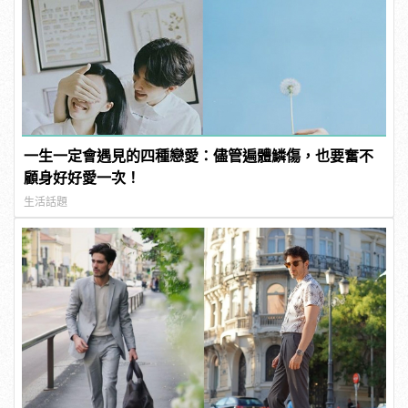
一生一定會遇見的四種戀愛：儘管遍體鱗傷，也要奮不
顧身好好愛一次！
生活話題