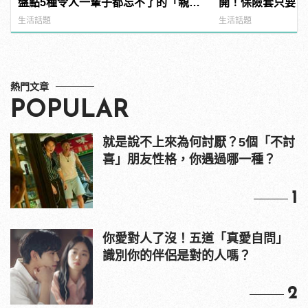
盤點5種令人一輩子都忘不了的「親吻
開！保險套只要百
瞬間」！
鏡？
生活話題
生活話題
熱門文章
POPULAR
就是說不上來為何討厭？5個「不討
喜」朋友性格，你遇過哪一種？
1
你愛對人了沒！五道「真愛自問」
識別你的伴侶是對的人嗎？
2