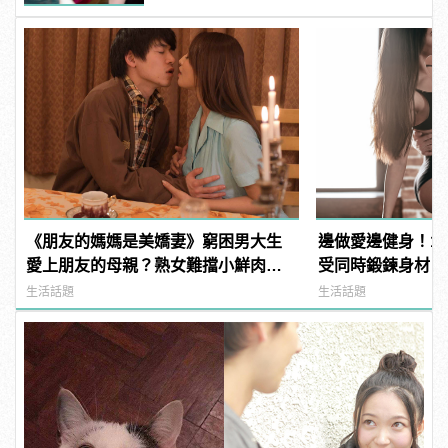
《朋友的媽媽是美嬌妻》窮困男大生
邊做愛邊健身！1
愛上朋友的母親？熟女難擋小鮮肉直
受同時鍛鍊身材
球攻勢 | manfashion這樣變型男
生活話題
生活話題