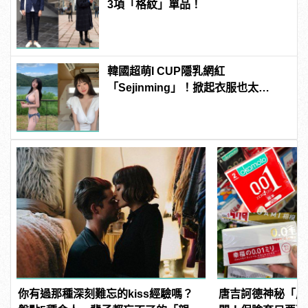
3項「格紋」單品！
韓國超萌I CUP隱乳網紅
「Sejinming」！掀起衣服也太
「胸」了吧！ | manfashion這樣變型
男
你有過那種深刻難忘的kiss經驗嗎？
唐吉訶德神秘「成