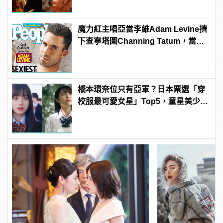
魔力紅主唱亞當李維Adam Levine擠
下查寧塔圖Channing Tatum，當選
《PEOPLE》時人雜誌2013年最性感
男人！
橋本環奈位只有亞軍？日本票選「穿
校服最可愛女星」Top5，童星美少女
奪冠！