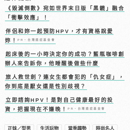
《毀滅倒數》宛如世界末日版「黑鏡」融合
「衝擊效應」！
伴侶和妳一起預防HPV，才有資格說愛
妳！
PR・台灣癌症基金會
起床後的一小時決定你的成功？藍瓶咖啡創
辦人來告訴你，他睡醒後做些什麼
旅人救世劍？連女生都會犯的「仇女症」，
你到底是厭女還是性別歧視？
立即諮詢HPV！是對自己健康最好的投
資，把握現在不嫌晚！
PR・台灣癌症基金會
正妹／型男
生活玩物
當季趨勢
時尚名人