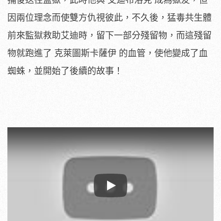
捕後送往監獄，此時他與 艾迪布洛克 成為獄友，但
因兩位理念而使雙方仇視彼此，不久後，猛毒共生體
前來監獄救助艾迪時，留下一部分殘留物，而這殘留
物就跑進了 克萊圖斯卡薩伊 的血管，使他變成了血
蜘蛛，並開始了後續的故事！
Play