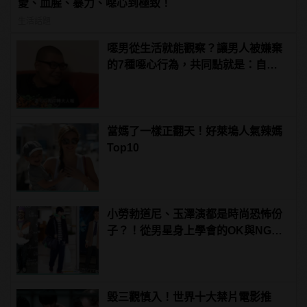
愛、血腥、暴力、噁心到極致！
生活話題
噁男從生活就能觀察？讓男人被嫌棄
的7種噁心行為，共同點就是：自以
為幽默！ | manfashion這樣變型男
當媽了一樣正翻天！好萊塢人氣辣媽
Top10
小勞勃道尼、玉澤演都是時尚恐怖份
子？！從男星身上學會的OK與NG穿
搭
毀三觀慎入！世界十大禁片電影推