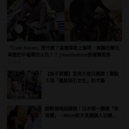
「Café Racer」是什麼？當機車尬上咖啡，竟蹦出摩托
車歷史中璀璨的火花！？ | manfashion這樣變型男
生活話題
【妹子票選】型男不能只靠臉！盤點
５項「最能吸引女生」的才藝
絕對領域超展開！日本第一腿模「彦
坂櫻」，88cm逆天長腿讓人甘願拜
倒她腿下啊！ | manfashion這樣變型