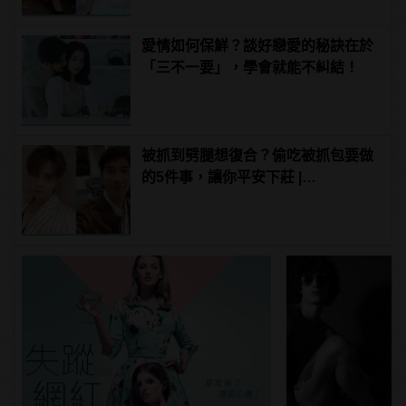
男
愛情如何保鮮？談好戀愛的秘訣在於
「三不一要」，學會就能不糾結！
被抓到劈腿想復合？偷吃被抓包要做
的5件事，讓你平安下莊 |
manfashion這樣變型男