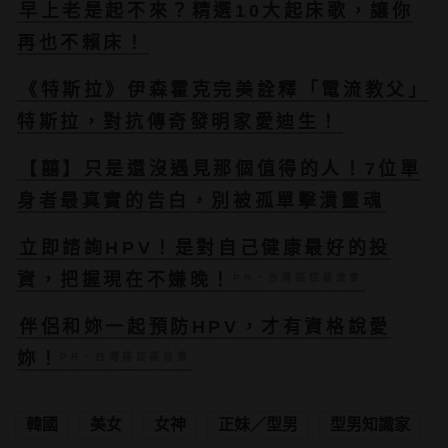
早上老是起不來？精選10大起床歌，讓你
再也不賴床！
《特斯拉》伊森霍克完美詮釋「電流教父」
特斯拉，對抗傳奇發明家愛迪生！
【囍】只是還沒遇見那個值得的人！7位單
身者最真實的告白，別被孤單擊潰靈魂
立即諮詢HPV！是對自己健康最好的投
資，把握現在不嫌晚！
PR・台灣癌症基金會
伴侶和妳一起預防HPV，才有資格說愛
妳！
PR・台灣癌症基金會
韓國
美女
女神
正妹／型男
型男知識家