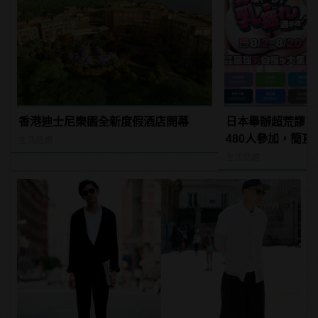
香港迪士尼樂園全新度假酒店開幕
日本舉辦超荒謬「
480人參加，簡直
生活話題
manfashion這
生活話題