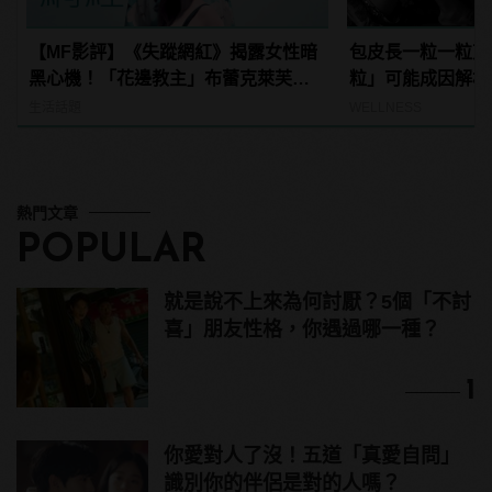
【MF影評】《失蹤網紅》揭露女性暗
包皮長一粒一粒東
黑心機！「花邊教主」布蕾克萊芙莉
粒」可能成因解析
和安娜坎卓克大演假面閨蜜
病！
生活話題
WELLNESS
熱門文章
POPULAR
就是說不上來為何討厭？5個「不討
喜」朋友性格，你遇過哪一種？
1
你愛對人了沒！五道「真愛自問」
識別你的伴侶是對的人嗎？