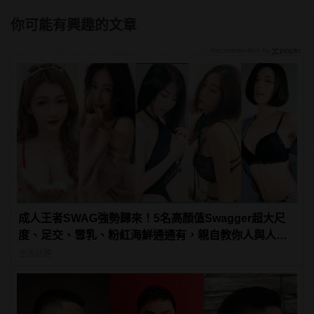
你可能有興趣的文章
Recommended by
成人王者SWAG強勢歸來！5名高顏值Swagger超大尺
度、足交、雪乳、粉紅海鮮通通有，親自教你人與人的
連結！ | manfashion這樣變型男
生活話題