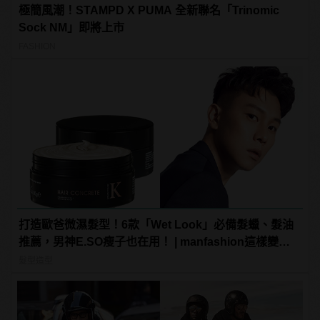
極簡風潮！STAMPD X PUMA 全新聯名「Trinomic
Sock NM」即將上市
FASHION
打造歐爸微濕髮型！6款「Wet Look」必備髮蠟、髮油
推薦，男神E.SO瘦子也在用！ | manfashion這樣變型
男
髮型造型