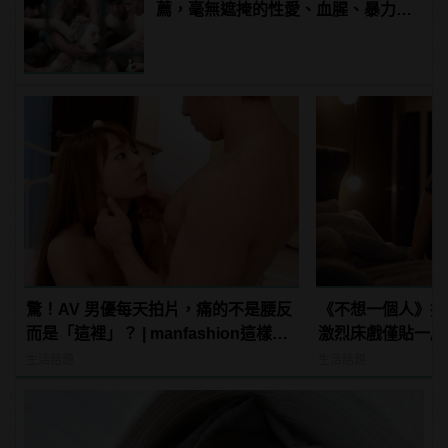
薦，毫無遮掩的性愛、血腥、暴力、
噁心到極致！ | manfashion這樣變型
男
驚！AV 男優每天拍片，痛的不是腰反
《不想一個人》揉
而是「這裡」？ | manfashion這樣變
激烈床戲僅貼一層
型男
manfashion這
生活話題
生活話題