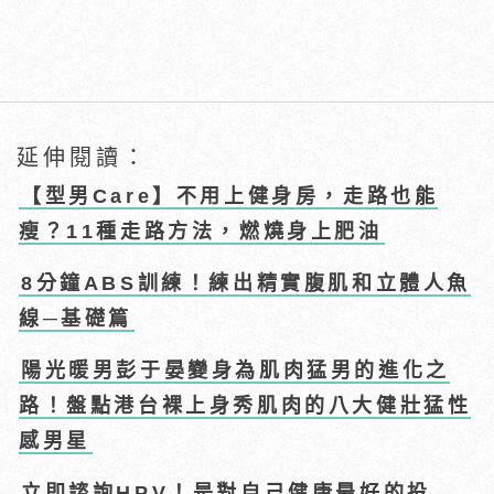
延伸閱讀：
【型男Care】不用上健身房，走路也能
瘦？11種走路方法，燃燒身上肥油
8分鐘ABS訓練！練出精實腹肌和立體人魚
線─基礎篇
陽光暖男彭于晏變身為肌肉猛男的進化之
路！盤點港台裸上身秀肌肉的八大健壯猛性
感男星
立即諮詢HPV！是對自己健康最好的投