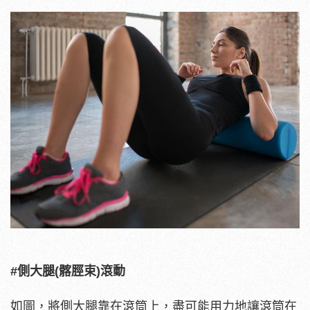
#側大腿(髂脛束)滾動
如圖，將側大腿靠在滾筒上，盡可能用力地讓滾筒在