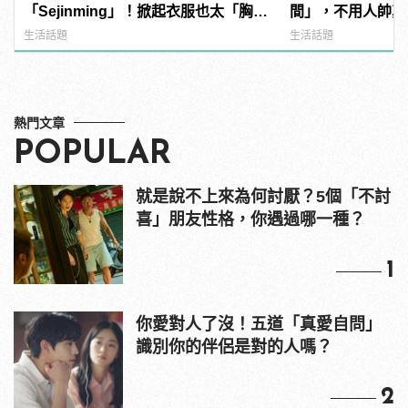
「Sejinming」！掀起衣服也太「胸」
間」，不用人帥真
了吧！ | manfashion這樣變型男
心！
生活話題
生活話題
熱門文章
POPULAR
就是說不上來為何討厭？5個「不討
喜」朋友性格，你遇過哪一種？
1
你愛對人了沒！五道「真愛自問」
識別你的伴侶是對的人嗎？
2