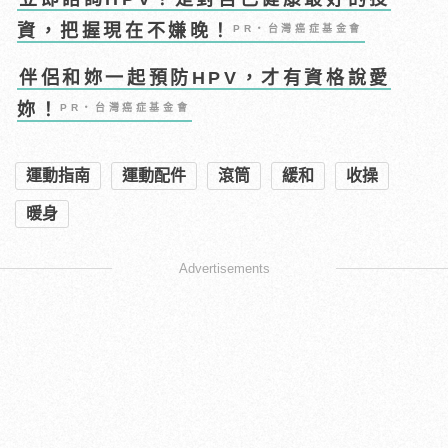
資，把握現在不嫌晚！
PR・台灣癌症基金會
伴侶和妳一起預防HPV，才有資格說愛
妳！
PR・台灣癌症基金會
運動指南
運動配件
滾筒
緩和
收操
暖身
Advertisements