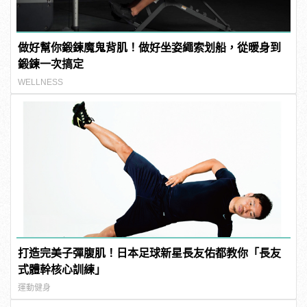
做好幫你鍛鍊魔鬼背肌！做好坐姿繩索划船，從暖身到
鍛鍊一次搞定
WELLNESS
打造完美子彈腹肌！日本足球新星長友佑都教你「長友
式體幹核心訓練」
運動健身