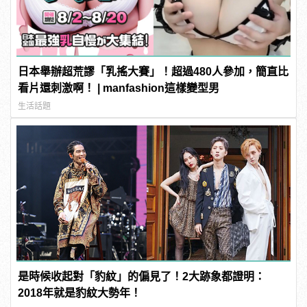
日本舉辦超荒謬「乳搖大賽」！超過480人參加，簡直比
看片還刺激啊！ | manfashion這樣變型男
生活話題
是時候收起對「豹紋」的偏見了！2大跡象都證明：
2018年就是豹紋大勢年！