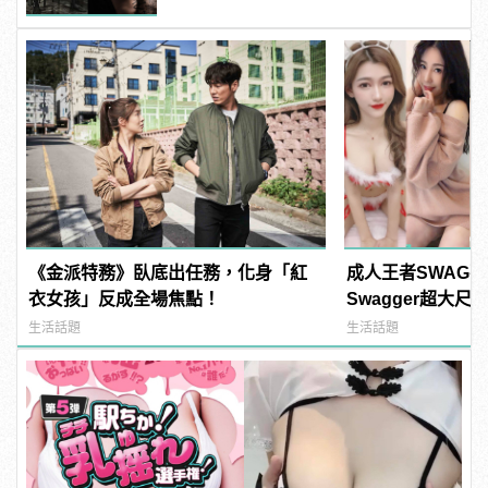
《金派特務》臥底出任務，化身「紅
成人王者SWAG
衣女孩」反成全場焦點！
Swagger超大
紅海鮮通通有，親
生活話題
生活話題
結！ | manfash