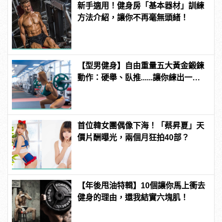
新手適用！健身房「基本器材」訓練
方法介紹，讓你不再毫無頭緒！
【型男健身】自由重量五大黃金鍛鍊
動作：硬舉、臥推......讓你練出一身
肌！ | manfashion這樣變型男
首位韓女團偶像下海！「蔡昇夏」天
價片酬曝光，兩個月狂拍40部？
【年後甩油特輯】10個讓你馬上衝去
健身的理由，還我結實六塊肌！