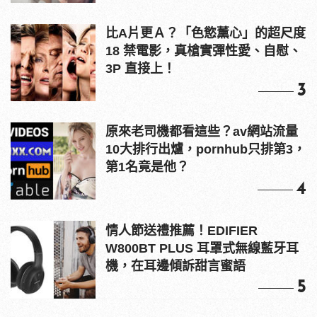
比A片更Ａ？「色慾薰心」的超尺度
18 禁電影，真槍實彈性愛、自慰、
3P 直接上！
3
原來老司機都看這些？av網站流量
10大排行出爐，pornhub只排第3，
第1名竟是他？
4
情人節送禮推薦！EDIFIER
W800BT PLUS 耳罩式無線藍牙耳
機，在耳邊傾訴甜言蜜語
5