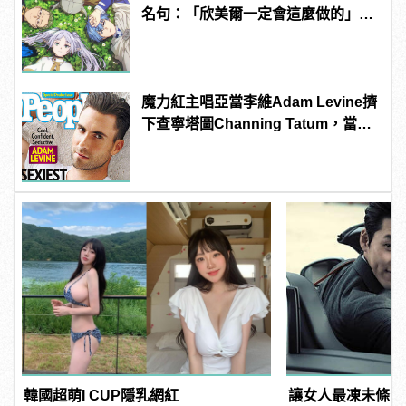
名句：「欣美爾一定會這麼做的」超
感動
魔力紅主唱亞當李維Adam Levine擠
下查寧塔圖Channing Tatum，當選
《PEOPLE》時人雜誌2013年最性感
男人！
韓國超萌I CUP隱乳網紅
讓女人最凍未條的