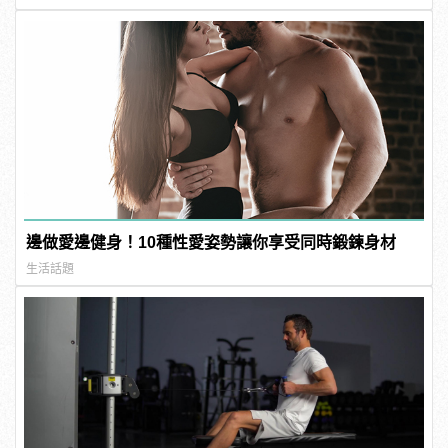
邊做愛邊健身！10種性愛姿勢讓你享受同時鍛鍊身材
生活話題