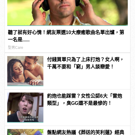
聽了就有好心情！網友票選10大療癒歌曲名單出爐，第
一名是......
型男Care
付錢買單只為了上床打炮？女人啊，
千萬不要和「窮」男人談戀愛！
約炮也能踩雷？女性公認6大「雷炮
類型」，臭GG還不是最慘的！
盤點網友熱議《葬送的芙利蓮》經典