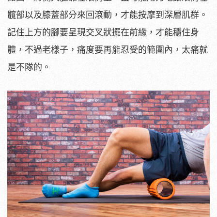
髖部以及膝蓋部分來回滾動，才能按摩到深層肌群。
記住上方的腳要呈現交叉狀擺在前緣，才能穩住身
體，不過老樣子，痛度要再能忍受的範圍內，太痛就
是不隊的。