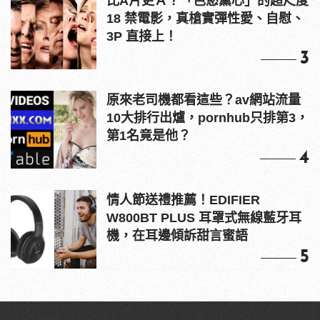
比A片更Ａ？「色慾薰心」的超尺度
18 禁電影，真槍實彈性愛、自慰、
3P 直接上！
3
原來老司機都看這些？av網站流量
10大排行出爐，pornhub只排第3，
第1名竟是他？
4
情人節送禮推薦！EDIFIER
W800BT PLUS 耳罩式無線藍牙耳
機，在耳邊傾訴甜言蜜語
5