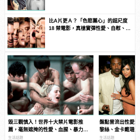
比A片更Ａ？「色慾薰心」的超尺度
18 禁電影，真槍實彈性愛、自慰、
3P 直接上！ | manfashion這樣變型
男
毀三觀慎入！世界十大禁片電影推
盤點曾流出性愛影
薦，毫無遮掩的性愛、血腥、暴力、
黎絲、金卡戴珊之
噁心到極致！ | manfashion這樣變型
生活話題
生活話題