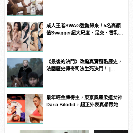
成人王者SWAG強勢歸來！5名高顏
值Swagger超大尺度、足交、雪乳、
粉紅海鮮通通有，親自教你人與人的
連結！ | manfashion這樣變型男
《最後的決鬥》改編真實殘酷歷史，
法國歷史傳奇司法生死決鬥！ |
manfashion這樣變型男
最年輕金牌得主，東京奧運柔道女神
Daria Bilodid，超正外表真想跟她對
練！ | manfashion這樣變型男