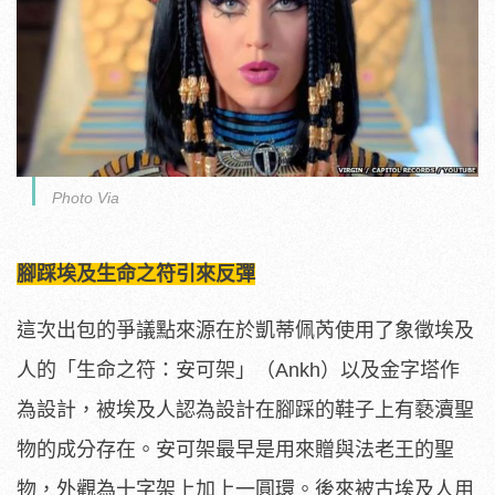
Photo Via
腳踩埃及生命之符引來反彈
這次出包的爭議點來源在於凱蒂佩芮使用了象徵埃及
人的「生命之符：安可架」（Ankh）以及金字塔作
為設計，被埃及人認為設計在腳踩的鞋子上有褻瀆聖
物的成分存在。安可架最早是用來贈與法老王的聖
物，外觀為十字架上加上一圓環。後來被古埃及人用