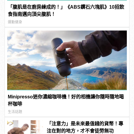
「腹肌是在廚房練成的！」《ABS鑽石六塊肌》10招飲
食指南邁向頂尖腹肌！
運動健身
Minipresso迷你濃縮咖啡機！好的相機讓你隨時隨地喝
杯咖啡
生活話題
「注意力」是未來最值錢的貨幣！專
注在對的地方，才不會徒勞無功