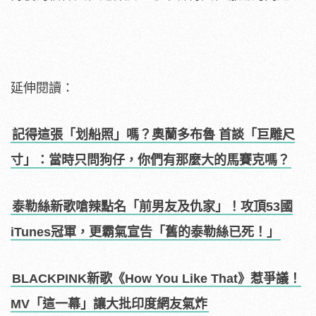
延伸閱讀：
記得這張「划船照」嗎？奧蘭多布魯 首談「巨雕尺
寸」：當時只問狗仔，你們有那麼大的馬賽克嗎？
泰勒絲新歌嗆辣點名「前男友及仇家」！攻頂53國
iTunes冠軍，更霸氣宣告「舊的泰勒絲已死！」
BLACKPINK新歌《How You Like That》惹爭議！
MV「這一幕」讓大批印度網友氣炸