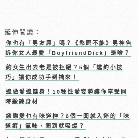
延伸閱讀：
你也有「男友屌」嗎？《慾罷不能》男神告
訴你女人最愛「BoyfriendDick」是啥？
約女生出去老是被拒絕？5個「邀約小技
巧」讓你成功手到擒來！
邊做愛邊健身！10種性愛姿勢讓你享受同
時鍛鍊身材
談戀愛也有味道控？6個一聞就入迷的「味
道癖」氣味，聞到就吸爆？