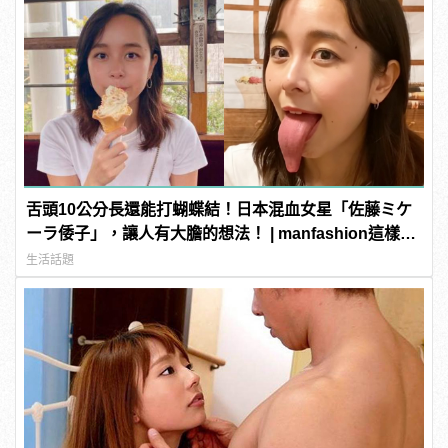
舌頭10公分長還能打蝴蝶結！日本混血女星「佐藤ミケ
ーラ倭子」，讓人有大膽的想法！ | manfashion這樣變
型男
生活話題