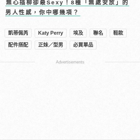
無心插柳卻最Sexy！8種「無處安放」的
男人性感，你中哪幾項？
凱蒂佩芮
Katy Perry
埃及
聯名
鞋款
配件搭配
正妹／型男
必買單品
Advertisements