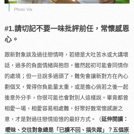
Photo Via
#1.請切記不要一味批評前任，常懷感恩
心。
跟新對象談及過往戀情時，若總是大吐苦水或大講壞
話，過多的負面情緒與抱怨，雖然起初可能會同情你
的處境；但一旦說多過頭了，難免會讓新對方在內心
劃個叉，覺得你負能量太重，或是擔心倘若之後一起
後意外分手，你很可能也會對別人這樣說。畢竟都曾
相愛一場，相愛容易相處難，好聚好散常懷感謝之
意，才是對過往戀情追憶的最好方式。（
延伸閱讀：
曖昧、交往對象總是「已讀不回、搞失蹤」？五個原