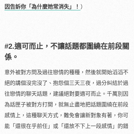
因告訴你「為什麼她常消失」！
）
#2.適可而止，不讓話題都圍繞在前段關
係。
意外被對方問及過往戀情的種種，然後就開始滔滔不
絕的講個沒完沒了、抱怨個三天三夜，過分糾結於過
往戀情的聊天話題，建議絕對要適可而止。千萬別因
為話匣子被對方打開，就無止盡地把話題圍繞在前段
感情上，這種聊天方式，難免會讓新對象有著，你可
能「還很在乎前任」或「還放不下上一段感情」的錯