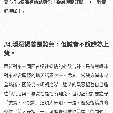
交心？5個漸進話題讓你「從尬聊變好聊」，一秒變
好聊咖！
)
#4.隱惡揚善是難免，但誠實不說謊為上
策。
跟新對象一同回首過往戀情的心酸苦辣，是每對曖昧
對象都會歷經的聊天話題之一。尤其，當雙方尚未完
全熟識、關係仍未明朗之際，適時的隱惡揚善自己過
往的荒唐與不羈實在是在所難免，但切記絕對要謹守
「誠實、不說謊」這項大原則。一是，避免後續真的
交往了給人表裡不一，可能覺得被你給騙了的問題；