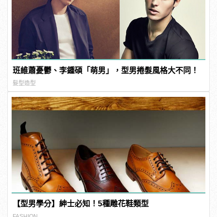
班維蕭憂鬱、李鍾碩「萌男」，型男捲髮風格大不同！
髮型造型
【型男學分】紳士必知！5種雕花鞋類型
FASHION