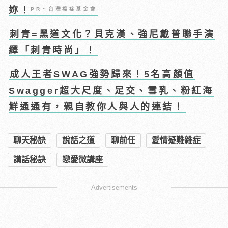
妳！
PR・台灣癌症基金會
刺青=黑道文化？貝克漢、強尼戴普聯手演
繹「刺青時尚」！
成人王者SWAG強勢歸來！5名高顏值
Swagger超大尺度、足交、雪乳、粉紅海
鮮通通有，親自教你人與人的連結！
聊天秘訣
說話之道
聊前任
愛情疑難雜症
講話秘訣
戀愛微講座
Advertisements