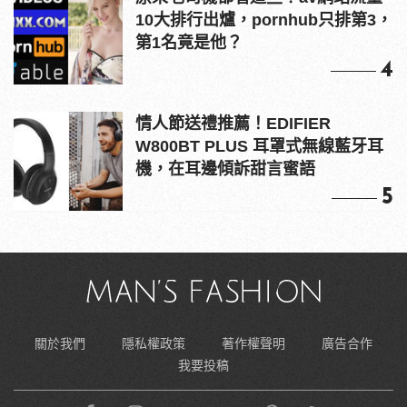
10大排行出爐，pornhub只排第3，
第1名竟是他？
4
情人節送禮推薦！EDIFIER
W800BT PLUS 耳罩式無線藍牙耳
機，在耳邊傾訴甜言蜜語
5
關於我們
隱私權政策
著作權聲明
廣告合作
我要投稿