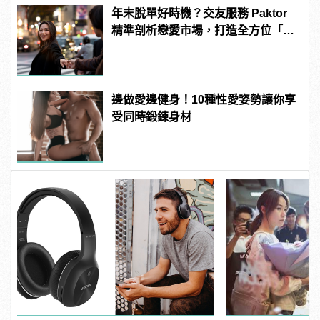
年末脫單好時機？交友服務 Paktor
精準剖析戀愛市場，打造全方位「情
感專家」
邊做愛邊健身！10種性愛姿勢讓你享
受同時鍛鍊身材