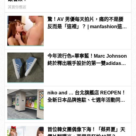
其實你應該
驚！AV 男優每天拍片，痛的不是腰
反而是「這裡」？ | manfashion這樣
變型男
今年流行色=單寧藍！Marc Johnson
終於釋出親手設計的第一雙adidas滑
板鞋！
niko and … 台北旗艦店 REOPEN！
全新日本品牌進駐、七週年活動同步
開跑
首位韓女團偶像下海！「蔡昇夏」天