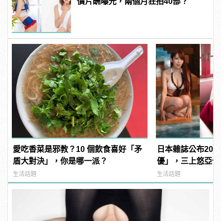
價片酬曝光，兩個月狂拍40部？
愛吃香菜是邪教？10 個飲食喜好「矛
日本雜誌公布202
盾大對決」，你是哪一派？
優」，三上悠亞僅排
manfashion這
生活話題
生活話題