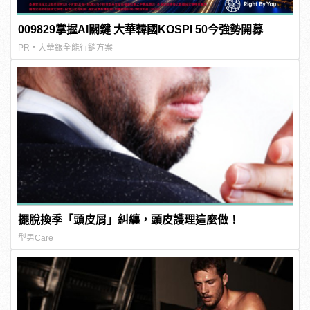
009829掌握AI關鍵 大華韓國KOSPI 50今強勢開募
PR・大華銀全能行銷方案
擺脫換季「頭皮屑」糾纏，頭皮護理這麼做！
型男Care