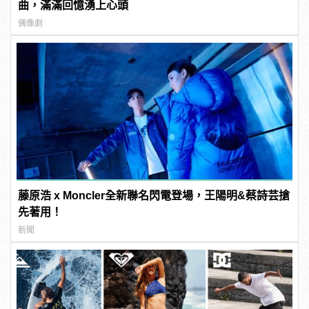
曲，滿滿回憶湧上心頭
偶像劇
藤原浩 x Moncler全新聯名閃電登場，王陽明&蔡詩芸搶
先著用！
新聞