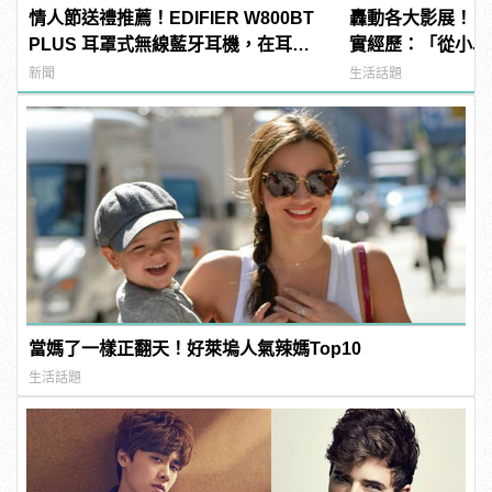
情人節送禮推薦！EDIFIER W800BT
轟動各大影展！《
PLUS 耳罩式無線藍牙耳機，在耳邊
實經歷：「從小以
傾訴甜言蜜語
派」
新聞
生活話題
當媽了一樣正翻天！好萊塢人氣辣媽Top10
生活話題