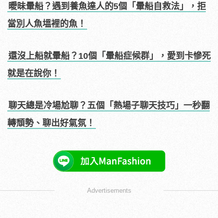
曖昧暈船？遇到養魚達人的5個「暈船自救法」，拒
當別人魚塭裡的魚！
還沒上船就暈船？10個「暈船症候群」，愛到卡慘死
就是在說你！
聊天總是冷場尬聊？五個「熱場子聊天技巧」一秒翻
轉頹勢、聊出好氣氛！
Advertisements