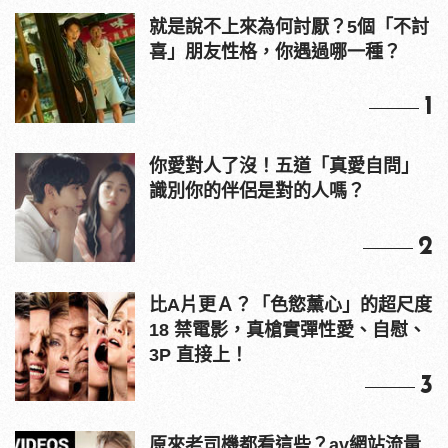
就是說不上來為何討厭？5個「不討
喜」朋友性格，你遇過哪一種？
1
你愛對人了沒！五道「真愛自問」
識別你的伴侶是對的人嗎？
2
比A片更Ａ？「色慾薰心」的超尺度
18 禁電影，真槍實彈性愛、自慰、
3P 直接上！
3
原來老司機都看這些？av網站流量