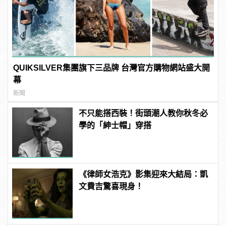
QUIKSILVER集團旗下三品牌 台灣官方購物網站盛大開
幕
新聞
不只能搭西裝！街頭潮人教你秋冬必
學的「紳士帽」穿搭
《律師女浩克》影集迎來大結局：凱
文費吉驚喜現身！