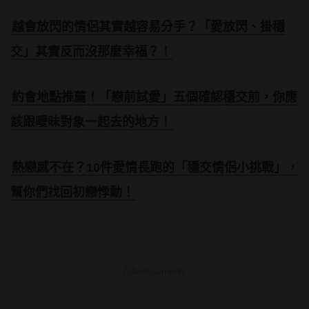
越會放閃的情侶其實越容易分手？「愛放閃、掛穩
交」其實反而沒那麼幸福？！
約會地點推薦！「戀前試愛」五個確認穩交前，你應
該跟曖昧對象一起去的地方！
熱戀感不在？10件愛情長跑的「穩交情侶小挑戰」，
幫你們找回初戀悸動！
Advertisements