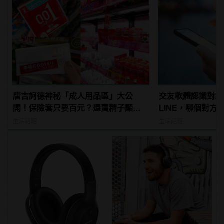
唐吉訶德神秘「成人用品區」大公
交友軟體認識對象先
開！保險套只要百元？還賣精子顯微
LINE，哪個對方
鏡？
生活話題
生活話題