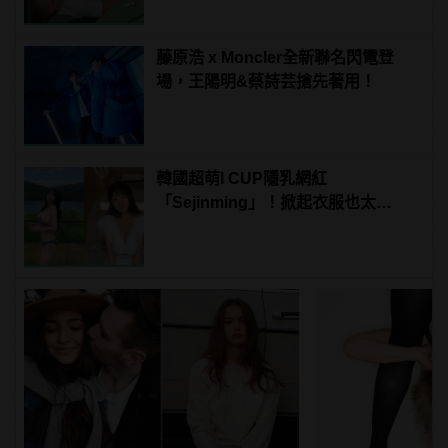
藤原浩 x Moncler全新聯名閃電登
場，王陽明&蔡詩芸搶先著用！
韓國超萌I CUP隱乳網紅
「Sejinming」！掀起衣服也太
「胸」了吧！ | manfashion這樣變型
男