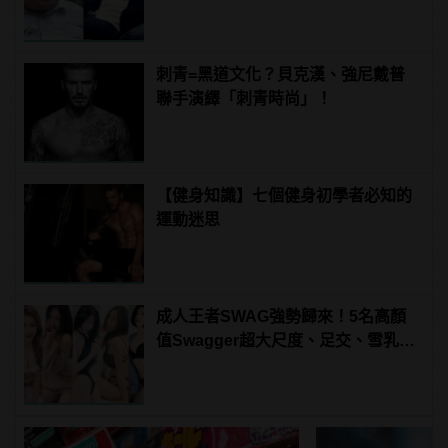
刺青=黑道文化？貝克漢、強尼戴普
聯手演繹「刺青時尚」！
【健身知識】七個健身初學者必知的
運動迷思
成人王者SWAG強勢歸來！5名高顏
值Swagger超大尺度、足交、雪乳、
粉紅海鮮通通有，親自教你人與人的
連結！ | manfashion這樣變型男