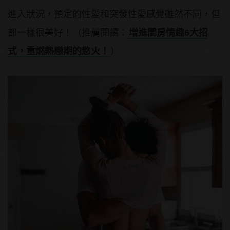
進入狀況，預定的性愛和突發性愛感覺雖然不同，但
都一樣很美好！（推薦閱讀：
增進閨房情趣6大招
式，重燃熱戀期的慾火！
）