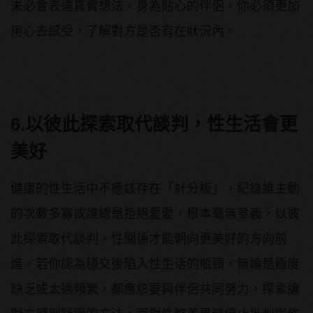
未必會表達真實想法，身為貼心的伴侶，你必須更加
用心去感受，了解對方是否有在狀況內。
6.以彼此探索取代談判，性生活會更
美好
健康的性生活中不應該存在「計分板」，紀錄誰主動
的次數多寡或誰總是拒絕愛愛，根本毫無意義，以彼
此探索取代談判，性關係才能朝向更美好的方向前
進。若你認為穩交後陷入性生活的瓶頸，無論是極度
缺乏或太過頻繁，都應該要與伴侶共同努力，探索讓