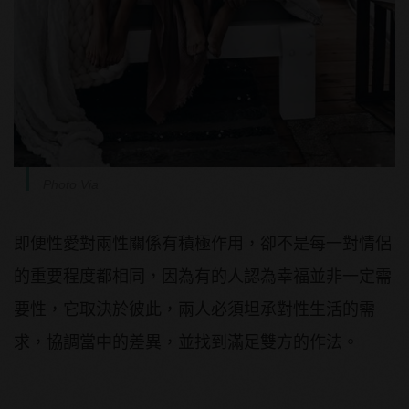
Photo Via
即便性愛對兩性關係有積極作用，卻不是每一對情侶
的重要程度都相同，因為有的人認為幸福並非一定需
要性，它取決於彼此，兩人必須坦承對性生活的需
求，協調當中的差異，並找到滿足雙方的作法。