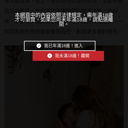
常可能成真，反之，若你抱持正面的想法，主動爭取
自己的性福，性生活就不會隨著時間而消逝，相反
本網頁中的內容依照法律規定，需年滿18歲
才可瀏覽，如果您尚未年滿18歲，請點選離
地，會變得更加豐富且激情，在一起的時間愈長，一
開。
同探索新的性經驗就會愈自在，創造更多美好時光。
我已年滿18歲！進入
我未滿18歲！離開