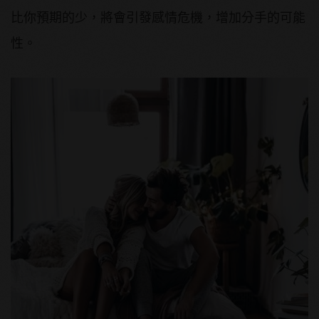
比你預期的少，將會引發感情危機，增加分手的可能
性。