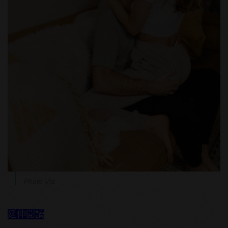
Photo Via
延伸閱讀