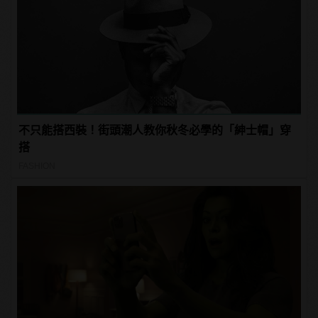
不只能搭西裝！街頭潮人教你秋冬必學的「紳士帽」穿
搭
FASHION