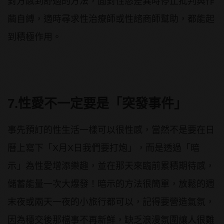
對方感到舒適的方法，面對性慾差異時停止批判與作
繭自縛，適時尋求性治療師或性諮商師幫助，都能起
到積極作用。
7.性愛不一定要是「突發事件」
事先預訂的性生活一樣可以很性感，當然不是要在日
曆上寫下「X月X日我們要打炮」，而是透過「暗
示」為性愛增添樂趣，並在那天來臨前累積期待感，
儲蓄能量一次大爆發！暗示的方法很簡單，放鬆的週
末夜或兩天一夜的小旅行都可以，記得要營造氣氛，
因為穩交後那檔事不再新鮮，缺乏浪漫氛圍讓人很難