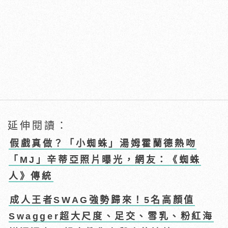
延伸閱讀：
假戲真做？「小蜘蛛」湯姆霍蘭德熱吻
「MJ」辛蒂亞照片曝光，網友：《蜘蛛
人》傳統
成人王者SWAG強勢歸來！5名高顏值
Swagger超大尺度、足交、雪乳、粉紅海