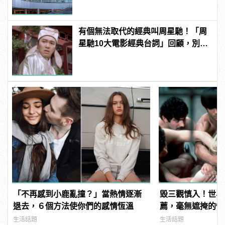
有個無法取代的經典叫周星馳！「周
星馳10大電影經典台詞」回顧，別說
不記得了！
「不再感到小鹿亂撞？」當熱情逐漸
毀三觀慎入！世界
退去，６個方法使你們的感情恆溫
薦，毫無遮掩的性
噁心到極致！
生活話題
生活話題