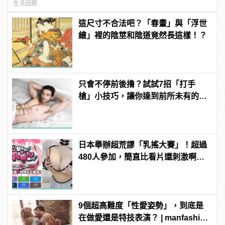
生活話題
這尺寸不合法吧？「春畫」與「浮世
繪」裡的陰莖和陰道竟然長這樣！？
只會不停前後撸？試試7招「打手
槍」小技巧，讓你達到前所未有的高
潮！ | manfashion這樣變型男
日本舉辦超荒謬「乳搖大賽」！超過
480人參加，簡直比看片還刺激啊！ |
manfashion這樣變型男
9個超高難度「性愛姿勢」，到底是
在做愛還是特技表演？ | manfashion