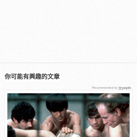
你可能有興趣的文章
Recommended by