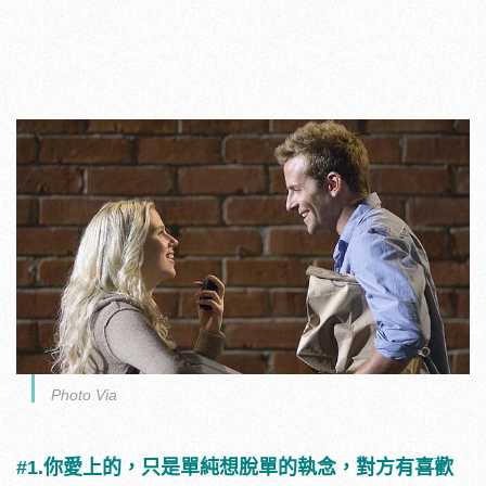
Photo Via
#1.你愛上的，只是單純想脫單的執念，對方有喜歡