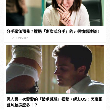
分手毫無預兆？遭遇「斷崖式分手」的五個情傷建議！
RELATIONSHIP
男人第一次愛愛的「破處感想」揭秘，網友OS：怎麼跟
謎片差這麼多！？