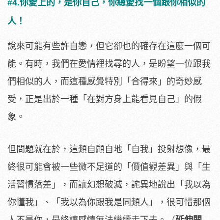
#4.你愛上的，是你自己，你總愛找一個跟你相似的
人！
說來可能有些許自戀，但它卻也的確存在這麼一個可
能。有時，我們在愛情裡找尋的人，是盼望一位跟我
們相似的人，而這種感覺特別「合得來」的奇妙感
受，正是出於一種「在對方身上能看見自己」的假
象。
但問題就在於，這類自顧自地「自我」投射想像，最
終很可能會被一些微不足道的「價值觀差異」與「生
活習慣落差」，而讓幻想破滅，詫異地說出「我以為
你懂我」、「我以為你跟我是同類人」，很可惜那個
人不是你，最終讓感情無法繼續走下去。（
延伸閱