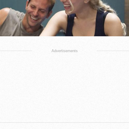
Advertisements