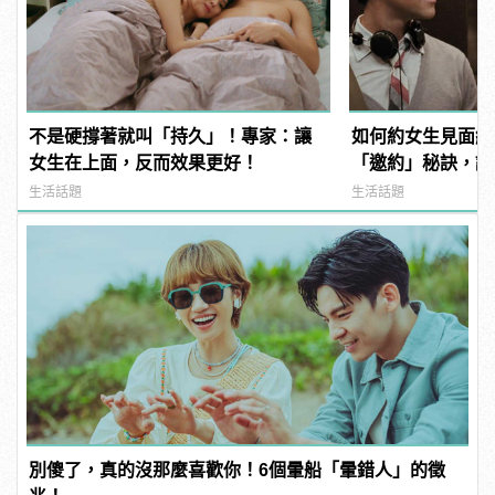
不是硬撐著就叫「持久」！專家：讓
如何約女生見面約
女生在上面，反而效果更好！
「邀約」秘訣，讓
到她！
生活話題
生活話題
別傻了，真的沒那麼喜歡你！6個暈船「暈錯人」的徵