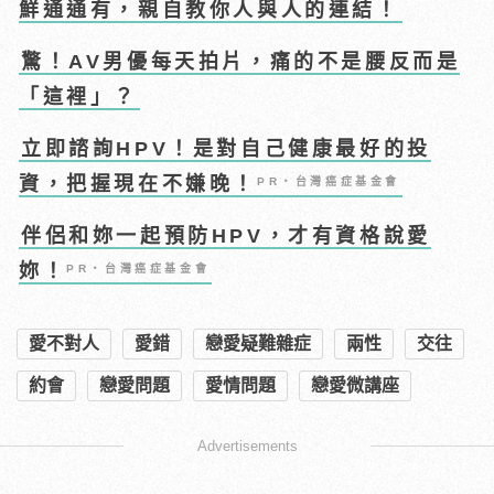
鮮通通有，親自教你人與人的連結！
驚！AV男優每天拍片，痛的不是腰反而是
「這裡」？
立即諮詢HPV！是對自己健康最好的投
資，把握現在不嫌晚！
PR・台灣癌症基金會
伴侶和妳一起預防HPV，才有資格說愛
妳！
PR・台灣癌症基金會
愛不對人
愛錯
戀愛疑難雜症
兩性
交往
約會
戀愛問題
愛情問題
戀愛微講座
Advertisements