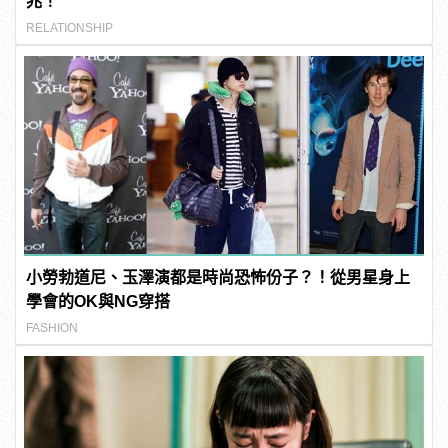
兆！
RELATIONSHIP
小勞勃道尼、玉澤演都是時尚恐怖份子？！從男星身上
學會的OK與NG穿搭
FASHION