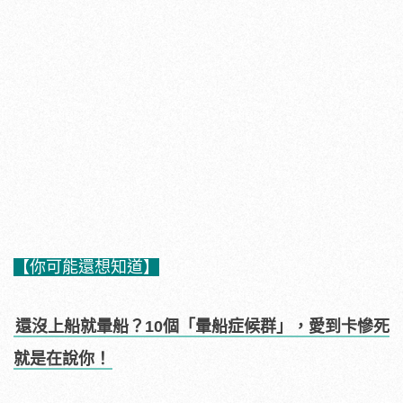
【你可能還想知道】
還沒上船就暈船？10個「暈船症候群」，愛到卡慘死
就是在說你！