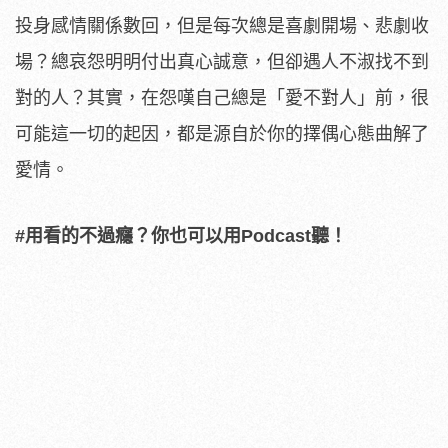
投身感情關係數回，但是每次總是喜劇開場、悲劇收
場？總哀怨明明付出真心誠意，但卻遇人不淑找不到
對的人？其實，在怨嘆自己總是「愛不對人」前，很
可能這一切的起因，都是源自於你的擇偶心態曲解了
愛情。
#用看的不過癮？你也可以用Podcast聽！