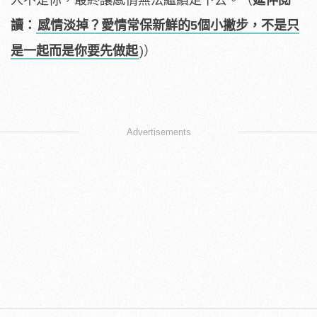
讀：
感情淡掉？愛情常保新鮮的5個小撇步，不是只
是一起而是你要先做起
)）
Advertisements