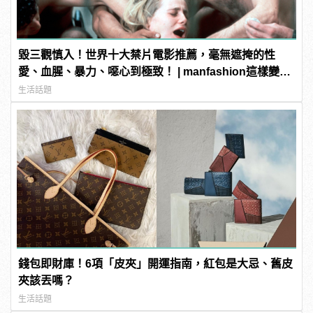
毀三觀慎入！世界十大禁片電影推薦，毫無遮掩的性
愛、血腥、暴力、噁心到極致！ | manfashion這樣變型
男
生活話題
錢包即財庫！6項「皮夾」開運指南，紅包是大忌、舊皮
夾該丟嗎？
生活話題