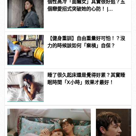
個性高冷「面癱女」其實很好追？五
個戀愛招式突破她的心防！ |
manfashion這樣變型男
【健身重訓】自由重量好可怕！？沒
力的時候該如何「棄槓」自保？
睡了很久起床還是覺得好累？其實睡
眠時間「X小時」效果才最好！