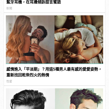
藍牙耳機，在耳邊傾訴甜言蜜語
新聞
感情進入「平淡期」？用這5種男人最有感的愛愛姿勢，
重新找回乾柴烈火的熱情
性愛