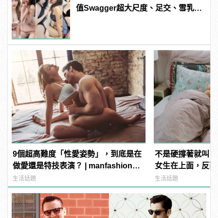
值Swagger超大尺度、足交、雪乳、
粉紅海鮮通通有，親自教你人與人的
連結！ | manfashion這樣變型男
9個超高難度「性愛姿勢」，到底是在
不是硬撐著就叫「
做愛還是特技表演？ | manfashion這
女生在上面，反而
樣變型男
生活話題
生活話題