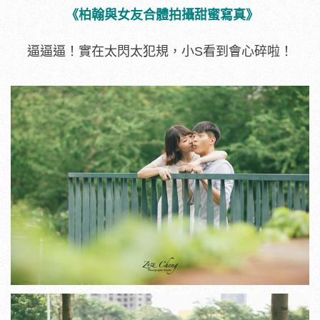
《柏翰與女友合體拍攝甜蜜寫真》
逼逼逼！實在太閃太犯規，小S看到會心碎啦！