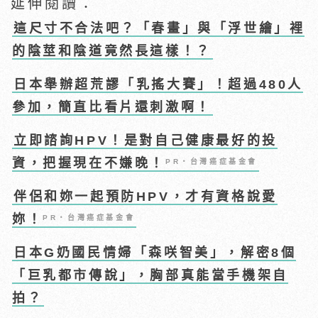
延伸閱讀：
這尺寸不合法吧？「春畫」與「浮世繪」裡
的陰莖和陰道竟然長這樣！？
日本舉辦超荒謬「乳搖大賽」！超過480人
參加，簡直比看片還刺激啊！
立即諮詢HPV！是對自己健康最好的投
資，把握現在不嫌晚！
PR・台灣癌症基金會
伴侶和妳一起預防HPV，才有資格說愛
妳！
PR・台灣癌症基金會
日本G奶國民情婦「森咲智美」，解密8個
「巨乳都市傳說」，胸部真能當手機架自
拍？