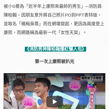
被小S譽為「近半年上康熙來最帥的男生」─消防員
陳柏翰，因朋友意外將自己照片PO到PPT表特版，
並取名「楊梅吳尊」而在網壇竄起，更因為兩度登上
康熙，而網路稱為最新一代「女性天菜」。
《消防男神陳柏翰爆紅懶人包》
第一次上康熙被扒光
Play