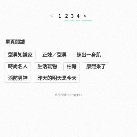
<
1
2
3
4
>
單頁閱讀
型男知識家
正妹／型男
練出一身肌
時尚名人
生活玩物
柏翰
康熙來了
消防男神
昨天的明天是今天
Advertisements