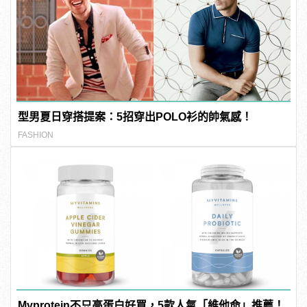
型男夏日穿搭提案：5招穿出POLO衫的帥氣感！
FASHION
Myprotein不只高蛋白好買，5款人氣「維他命」推薦！