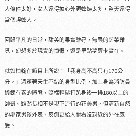
人條件太好，女人還得擔心外頭蜂蝶太多，整天還得
當個趕蜂人。
回歸平凡的日常，甜美的果實難尋，無蟲的蔬菜難
覓，幻想多於現實的憧憬，還是早點夢醒卡實在。
就如柏翰在節目上所說：「我身高不高只有170公
分。」憑藉著天生不錯的身型比例，加上身為消防員
鍛鍊有素的體態，照樣輕鬆打趴身後一排180以上的
帥哥。雖然長相不是現下流行的花美男，但清新自然
的鄰家男孩外表，反倒更給人耐看沒親近的外在感
受。