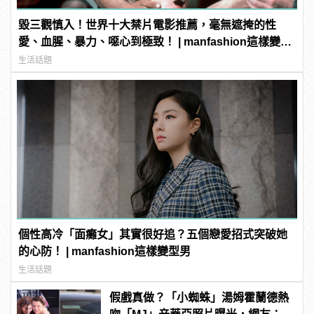
毀三觀慎入！世界十大禁片電影推薦，毫無遮掩的性
愛、血腥、暴力、噁心到極致！ | manfashion這樣變型
男
生活話題
個性高冷「面癱女」其實很好追？五個戀愛招式突破她
的心防！ | manfashion這樣變型男
生活話題
假戲真做？「小蜘蛛」湯姆霍蘭德熱