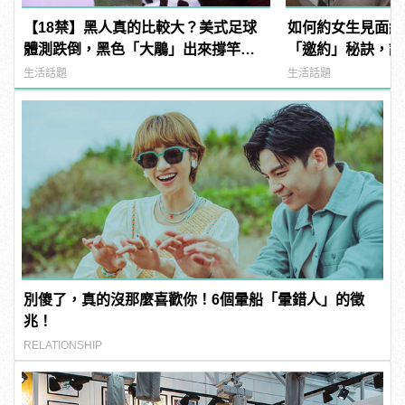
【18禁】黑人真的比較大？美式足球
如何約女生見面約
體測跌倒，黑色「大鵰」出來撐竿
「邀約」秘訣，讓
跳！
到她！
生活話題
生活話題
別傻了，真的沒那麼喜歡你！6個暈船「暈錯人」的徵
兆！
RELATIONSHIP