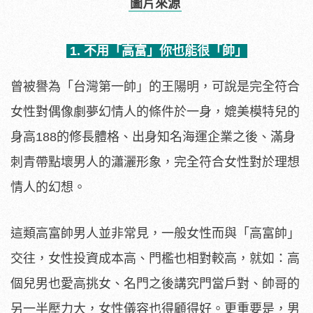
圖片來源
1. 不用「高富」你也能很「帥」
曾被譽為「台灣第一帥」的王陽明，可說是完全符合
女性對偶像劇夢幻情人的條件於一身，媲美模特兒的
身高188的修長體格、出身知名海運企業之後、滿身
刺青帶點壞男人的瀟灑形象，完全符合女性對於理想
情人的幻想。
這類高富帥男人並非常見，一般女性而與「高富帥」
交往，女性投資成本高、門檻也相對較高，就如：高
個兒男也愛高挑女、名門之後講究門當戶對、帥哥的
另一半壓力大，女性儀容也得顧得好。更重要是，男