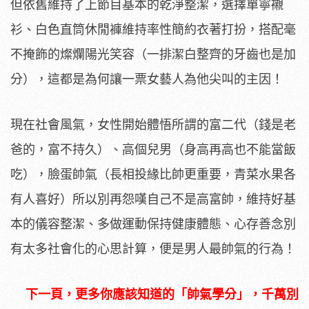
但依舊維持了上節目基本的乾淨整潔，選擇單寧襯
衫、白色直筒休閒褲維持率性簡約衣著打扮，搭配毫
不掩飾的燦爛陽光笑容（一排潔白整齊的牙齒也是加
分），這都是為何讓一票女藝人為他尖叫的主因！
現在社會風氣，女性開始體悟所謂的富二代（錢是老
爸的，富不持久）、高個兒男（身高再高也不能當飯
吃），臉蛋帥氣（長相投緣比帥更重要，青菜水果各
有人喜好）所以別再怨嘆自己不是高富帥，維持好基
本的儀容整潔、多做運動保持健康體態、心存善念別
有太多社會化的心思計算，便是男人最帥氣的行為！
下一頁，更多你應該知道的「帥氣學分」，千萬別