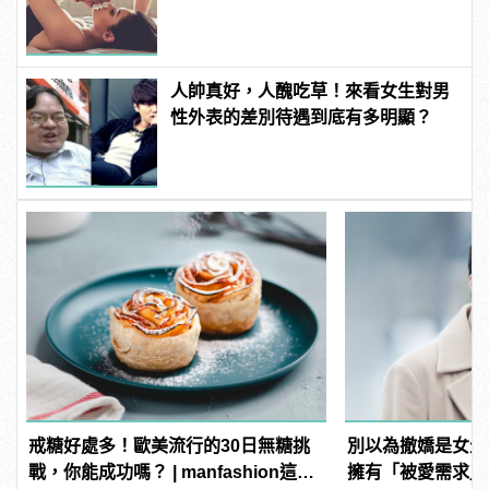
人帥真好，人醜吃草！來看女生對男
性外表的差別待遇到底有多明顯？
戒糖好處多！歐美流行的30日無糖挑
別以為撤嬌是女生
戰，你能成功嗎？ | manfashion這樣
擁有「被愛需求」