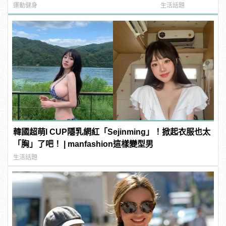
變型男
運動健身
生活話題
韓國超萌I CUP隱乳網紅「Sejinming」！掀起衣服也太
「胸」了吧！ | manfashion這樣變型男
生活話題