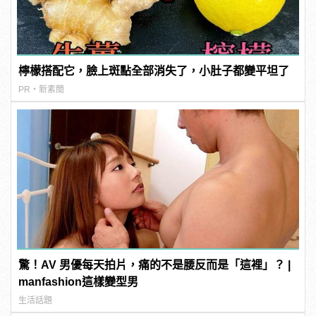
檸檬搭配它，臉上斑點全部消失了，小肚子都變平坦了
PR・新素簡
驚！AV 男優每天拍片，痛的不是腰反而是「這裡」？ |
manfashion這樣變型男
生活話題