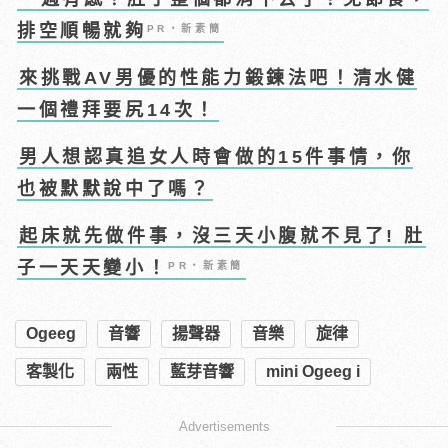
排空順暢就夠
PR・新素簡
來挑戰AV男優的性能力鍛鍊法吧！清水健
一個禮拜要尻14次！
男人想認真追女人時會做的15件事情，你
也被默默說中了嗎？
起床就先做件事，沒三天小腹就不見了! 肚
子一天天變小！
PR・新素簡
Ogeeg
音響
揚聲器
音樂
旋律
客製化
兩性
藍芽音響
mini Ogeeg i
Advertisements