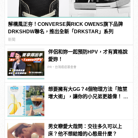
解構風正夯！CONVERSE與RICK OWENS旗下品牌
DRKSHDW聯名，推出全新「DRKSTAR」系列
新聞
伴侶和妳一起預防HPV，才有資格說
愛妳！
PR・台灣癌症基金會
想要擁有大GG？4個物理方法「陰莖
增大術」，讓你的小兄弟更雄偉！ |
manfashion這樣變型男
男女戀愛大哉問：交往多久可以上
床？他不想結婚的心態是什麼？