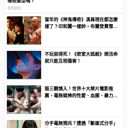
哪些髮型嗎？
髮型造型
當年的《神鬼傳奇》演員現在都怎麼
樣了？印和闐一樣帥，布蘭登費雪大
發福！
不玩就得死！《密室大逃殺》想活命
就只能互相傷害！
毀三觀慎入！世界十大禁片電影推
薦，毫無遮掩的性愛、血腥、暴力、
噁心到極致！
分手毫無預兆？遭遇「斷崖式分手」