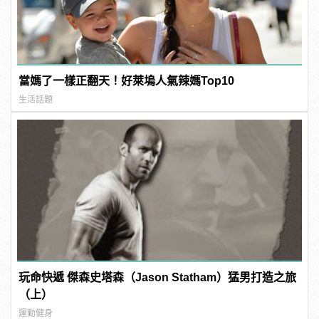
當媽了一樣正翻天！好萊塢人氣辣媽Top10
生活話題
玩命快遞 傑森史塔森（Jason Statham）猛男打造之旅
（上）
運動健身