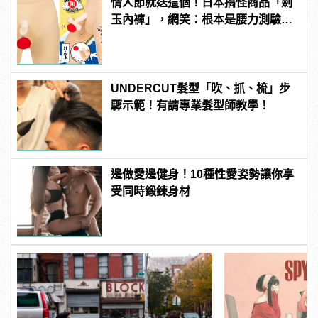
情人節就送這個！日本搞怪商品「劍
玉內褲」，網笑：根本是腰力測驗
吧？
UNDERCUT髮型「吹、抓、梳」步
驟示範！有請專業髮型師教學！
邊做愛邊健身！10種性愛姿勢讓你享
受同時鍛鍊身材