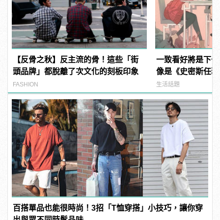
【反骨之秋】反主流的骨！這些「街
一致看好將是下一
頭品牌」都脫離了次文化的刻板印象
像是《史密斯任務
《SPY×FAMIL
FASHION
生活話題
百搭單品也能很時尚！3招「T恤穿搭」小技巧，讓你穿
出與眾不同時髦品味