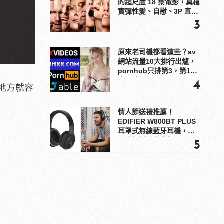
的超尺度 18 禁電影，真槍
實彈性愛、自慰、3P 直接
上！
3
原來老司機都看這些？av
網站流量10大排行出爐，
pornhub只排第3，第1名
竟是他？
4
地方就容
情人節送禮推薦！
EDIFIER W800BT PLUS
耳罩式無線藍牙耳機，在
耳邊傾訴甜言蜜語
5