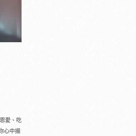
曬恩愛、吃
你心中揚