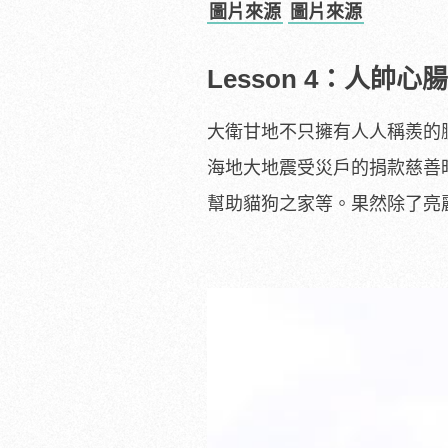
圖片來源
圖片來源
Lesson 4：人帥心
大衛甘地不只擁有人人稱羨的
海地大地震受災戶的捐款慈善
幫助貓狗之家等。果然除了亮