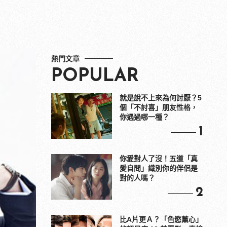
熱門文章
POPULAR
就是說不上來為何討厭？5
個「不討喜」朋友性格，
你遇過哪一種？
1
你愛對人了沒！五道「真
愛自問」識別你的伴侶是
對的人嗎？
2
比A片更Ａ？「色慾薰心」