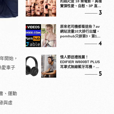
的超尺度 18 禁電影，真槍
實彈性愛、自慰、3P 直接
上！
3
原來老司機都看這些？av
網站流量10大排行出爐，
pornhub只排第3，第1名
竟是他？
4
情人節送禮推薦！
1年開始，
EDIFIER W800BT PLUS
耳罩式無線藍牙耳機，在
熱愛車子
耳邊傾訴甜言蜜語
5
書、運動
碌與虛