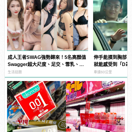
成人王者SWAG強勢歸來！5名高顏值
伸手能摸到胸部？
Swagger超大尺度、足交、雪乳、粉
就能感受到「D罩
紅海鮮通通有，親自教你人與人的連
生活話題
車速60公里
結！ | manfashion這樣變型男