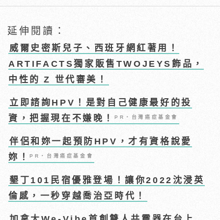
延伸閱讀：
威爾史密斯兒子、西班牙網紅著用！
ARTIFACTS獨家販售TWOJEYS飾品，
中性的 Z 世代審美！
立即諮詢HPV！是對自己健康最好的投
資，把握現在不嫌晚！
PR・台灣癌症基金會
伴侶和妳一起預防HPV，才有資格說愛
妳！
PR・台灣癌症基金會
墾丁101民宿優雅登場！讓你2022沈浸英
倫感，一秒穿越喬治亞時代！
加拿大We-Vibe首創雙人共震器在台上