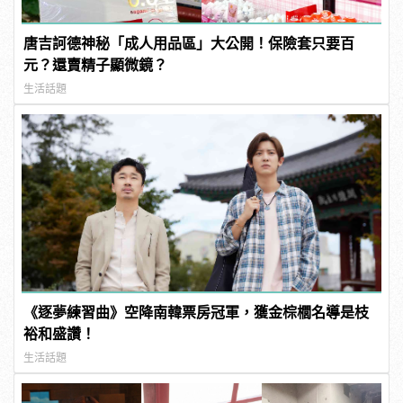
唐吉訶德神秘「成人用品區」大公開！保險套只要百
元？還賣精子顯微鏡？
生活話題
《逐夢練習曲》空降南韓票房冠軍，獲金棕櫚名導是枝
裕和盛讚！
生活話題