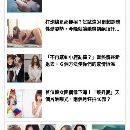
打炮總是那幾招？試試這34個超銷魂
性愛姿勢，今晚就讓她爽到絕頂升
天！ | manfashion這樣變型男
「不再感到小鹿亂撞？」當熱情逐漸
退去，６個方法使你們的感情恆溫
首位韓女團偶像下海！「蔡昇夏」天
價片酬曝光，兩個月狂拍40部？