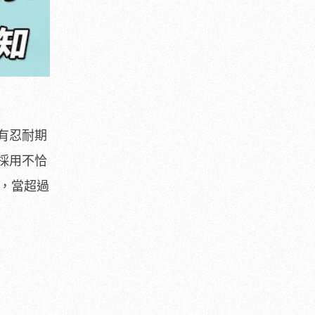
有忍耐期
採用不恰
K，當超過