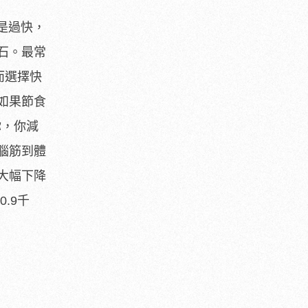
就是過快，
石。最常
而選擇快
如果節食
你，你減
腦筋到體
大幅下降
.9千