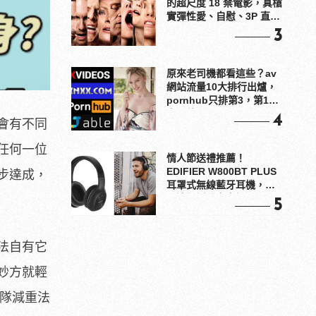
的超尺度 18 禁電影，真槍
實彈性愛、自慰、3P 直接
上！
3
原來老司機都看這些？av
網站流量10大排行出爐，
pornhub只排第3，第1名
竟是他？
4
會有不同
任何一位
情人節送禮推薦！
EDIFIER W800BT PLUS
步達成，
耳罩式無線藍牙耳機，在
耳邊傾訴甜言蜜語
5
法自有它
妙方就輕
隊減重法