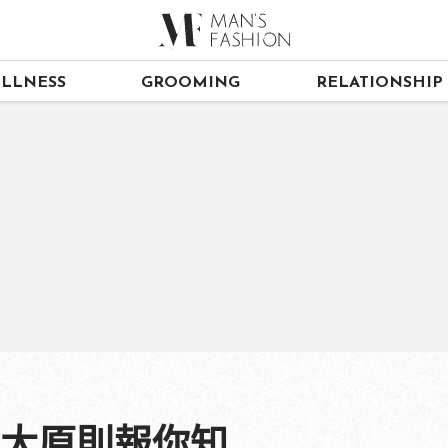
LLNESS
GROOMING
RELATIONSHIP
3大原則報你知