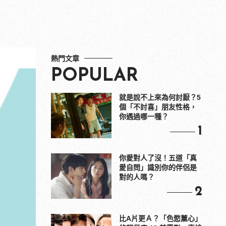
熱門文章
POPULAR
就是說不上來為何討厭？5
個「不討喜」朋友性格，
你遇過哪一種？
1
你愛對人了沒！五道「真
愛自問」識別你的伴侶是
對的人嗎？
2
比A片更Ａ？「色慾薰心」