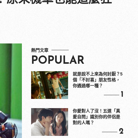
熱門文章
POPULAR
就是說不上來為何討厭？5
個「不討喜」朋友性格，
你遇過哪一種？
1
你愛對人了沒！五道「真
愛自問」識別你的伴侶是
對的人嗎？
2