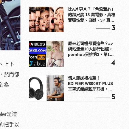
比A片更Ａ？「色慾薰心」
的超尺度 18 禁電影，真槍
實彈性愛、自慰、3P 直接
上！
3
原來老司機都看這些？av
網站流量10大排行出爐，
pornhub只排第3，第1名
竟是他？
4
、上下
，然而卻
情人節送禮推薦！
EDIFIER W800BT PLUS
名為
耳罩式無線藍牙耳機，在
耳邊傾訴甜言蜜語
5
ler是道
的把手以