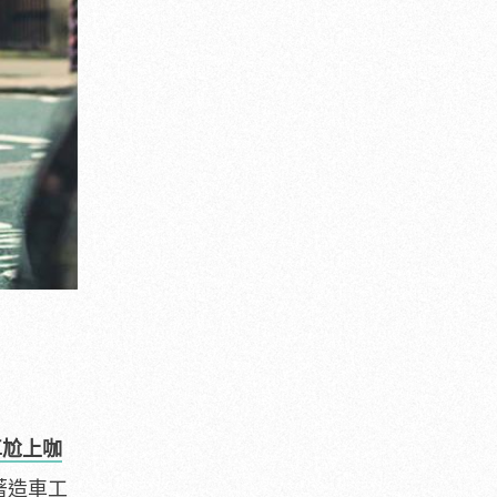
車尬上咖
隨著造車工