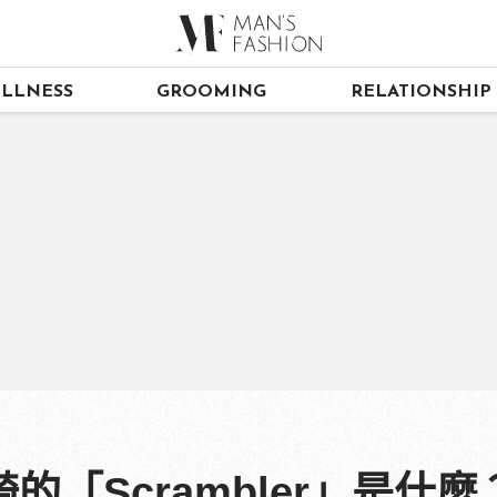
LLNESS
GROOMING
RELATIONSHIP
的「Scrambler」是什