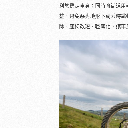
利於穩定車身；同時將街道用
整，避免惡劣地形下騎乘時跳
除、座椅改短、輕薄化，讓車