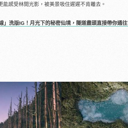
更能感受林間光影，被美景吸住遲遲不肯離去。
線」洗版IG！月光下的秘密仙境，隧道盡頭直接帶你通往