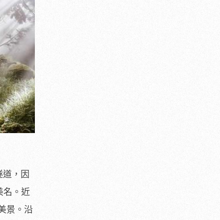
隧道，因
美名。近
美景。沿