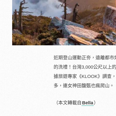
近期登山運動正夯，遠離都市
的洗禮！台灣3,000公尺以
據旅遊專家《KLOOK》調查
多，連女神田馥甄也瘋爬山。
（本文轉載自
Bella
）