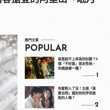
熱門文章
POPULAR
就是說不上來為何討厭？5
個「不討喜」朋友性格，
你遇過哪一種？
1
你愛對人了沒！五道「真
愛自問」識別你的伴侶是
對的人嗎？
2