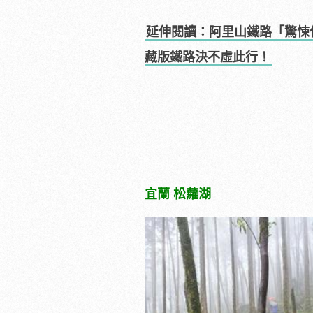
延伸閱讀：阿里山鐵路「驚悚仙
藏版鐵路決不虛此行！
宜蘭 松蘿湖