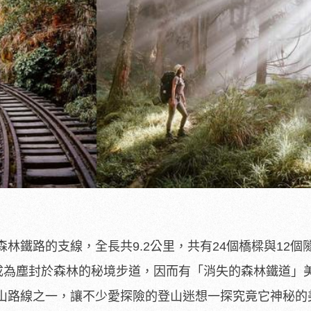
林鐵路的支線，全長共9.2公里，共有24個橋樑與12個
，成為塵封於森林的秘境步道，因而有「消失的森林鐵道」
山路線之一，讓不少愛探險的登山迷想一探究竟它神秘的