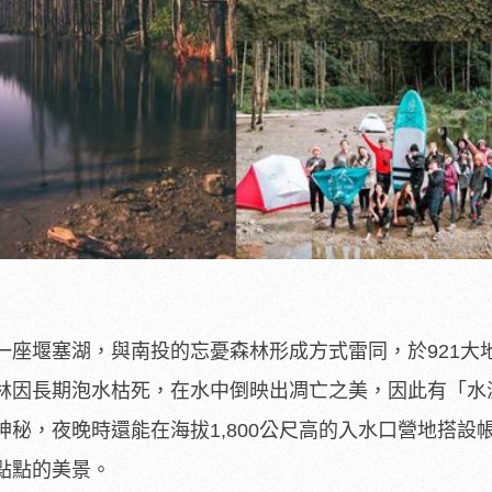
一座堰塞湖，與南投的忘憂森林形成方式雷同，於921大
林因長期泡水枯死，在水中倒映出凋亡之美，因此有「水
秘，夜晚時還能在海拔1,800公尺高的入水口營地搭設
點點的美景。