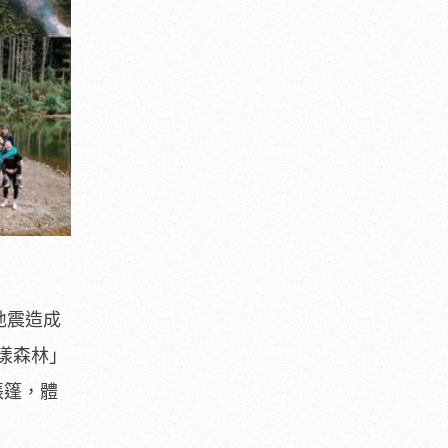
地震造成
漾森林」
帳篷，體