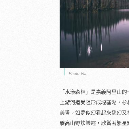
Photo Via
「水漾森林」是嘉義阿里山的
上游河道受阻形成堰塞湖，杉
美譽。如夢似幻看起來迷幻又神
驗高山野炊樂趣，欣賞著繁星