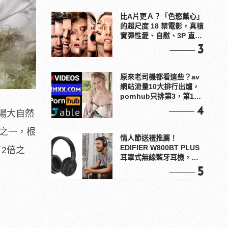
比A片更Ａ？「色慾薰心」
的超尺度 18 禁電影，真槍
實彈性愛、自慰、3P 直接
上！
3
原來老司機都看這些？av
網站流量10大排行出爐，
pornhub只排第3，第1名
竟是他？
4
場大自然
家之一，根
情人節送禮推薦！
EDIFIER W800BT PLUS
2倍之
耳罩式無線藍牙耳機，在
耳邊傾訴甜言蜜語
5