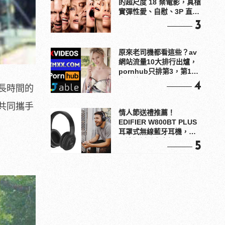
的超尺度 18 禁電影，真槍
實彈性愛、自慰、3P 直接
上！
3
原來老司機都看這些？av
網站流量10大排行出爐，
pornhub只排第3，第1名
竟是他？
4
長時間的
共同攜手
情人節送禮推薦！
EDIFIER W800BT PLUS
耳罩式無線藍牙耳機，在
耳邊傾訴甜言蜜語
5