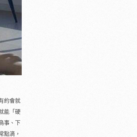
有約會就
就能「硬
鳥事、下
常點滴，