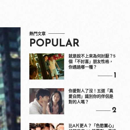
熱門文章
POPULAR
就是說不上來為何討厭？5
個「不討喜」朋友性格，
你遇過哪一種？
1
你愛對人了沒！五道「真
愛自問」識別你的伴侶是
對的人嗎？
2
比A片更Ａ？「色慾薰心」