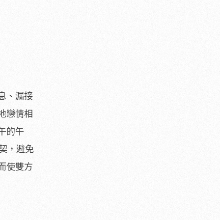
息、漏接
地戀情相
午的午
默契，避免
而使雙方