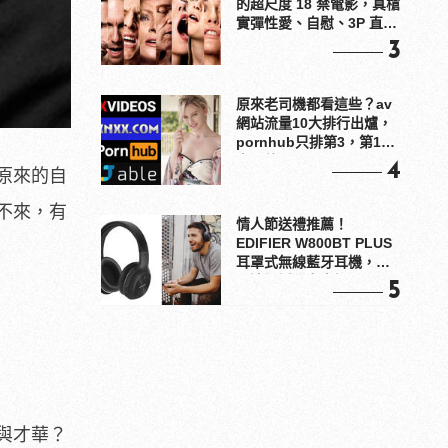
的超尺度 18 禁電影，真槍
實彈性愛、自慰、3P 直接
上！
3
原來老司機都看這些？av
網站流量10大排行出爐，
pornhub只排第3，第1名
竟是他？
4
原來的自
不來，有
情人節送禮推薦！
EDIFIER W800BT PLUS
耳罩式無線藍牙耳機，在
耳邊傾訴甜言蜜語
5
與才華？