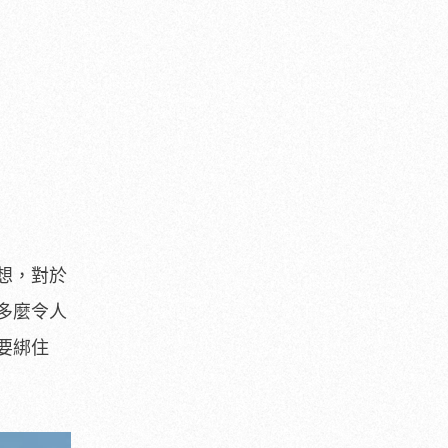
想，對於
多麼令人
要綁住