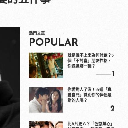
熱門文章
POPULAR
就是說不上來為何討厭？5
個「不討喜」朋友性格，
你遇過哪一種？
1
你愛對人了沒！五道「真
愛自問」識別你的伴侶是
對的人嗎？
2
比A片更Ａ？「色慾薰心」