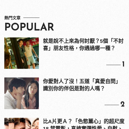
熱門文章
POPULAR
就是說不上來為何討厭？5個「不討
喜」朋友性格，你遇過哪一種？
1
你愛對人了沒！五道「真愛自問」
識別你的伴侶是對的人嗎？
2
比A片更Ａ？「色慾薰心」的超尺度
18 禁電影，真槍實彈性愛、自慰、