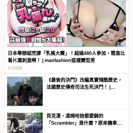
日本舉辦超荒謬「乳搖大賽」！超過480人參加，簡直比
看片還刺激啊！ | manfashion這樣變型男
生活話題
《最後的決鬥》改編真實殘酷歷史，
法國歷史傳奇司法生死決鬥！ |
manfashion這樣變型男
貝克漢、湯姆哈迪都愛騎的
「Scrambler」是什麼？原來機車也
能這麼狂野！？