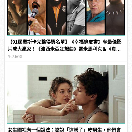
【91屆奧斯卡完整得獎名單】《幸福綠皮書》奪最佳影
片成大贏家！《波西米亞狂想曲》雷米馬利克＆《真
寵》奧莉薇亞柯爾曼封影帝影后！
生活玩物
女生圈裡有一個說法：據說「這樣子」吻男生，他們會