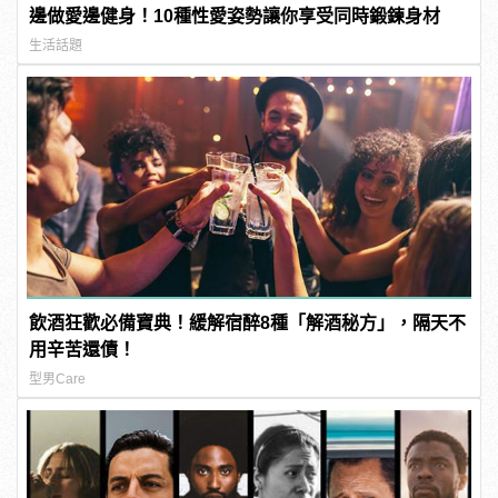
邊做愛邊健身！10種性愛姿勢讓你享受同時鍛鍊身材
生活話題
飲酒狂歡必備寶典！緩解宿醉8種「解酒秘方」，隔天不
用辛苦還債！
型男Care