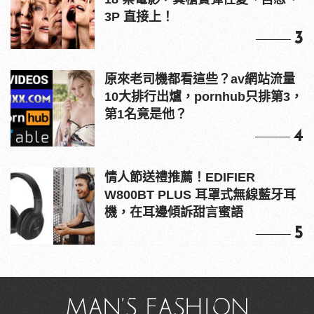
3P 直接上！
3
原來老司機都看這些？av網站流量
10大排行出爐，pornhub只排第3，
第1名竟是他？
4
情人節送禮推薦！EDIFIER
W800BT PLUS 耳罩式無線藍牙耳
機，在耳邊傾訴甜言蜜語
5