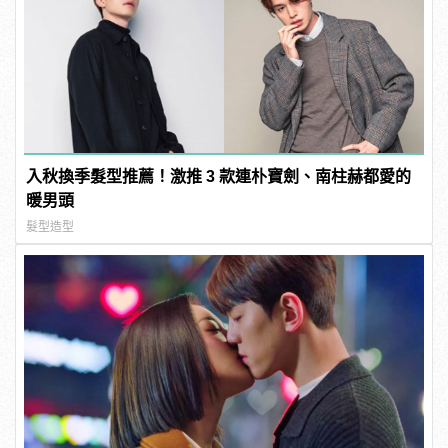
入秋換季髮型推薦！激推 3 款連朴寶劍、南柱赫都愛的
暖男頭
髮型造型