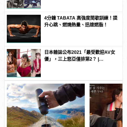
4分鐘 TABATA 高強度間歇訓練！提
升心跳、燃燒熱量、迅速燃脂！
日本雜誌公布2021「最受歡迎AV女
優」，三上悠亞僅排第2？ |
manfashion這樣變型男