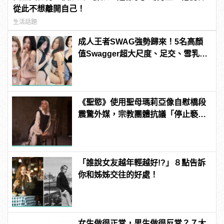
從此不想離開自己！
生活話題
成人王者SWAG強勢歸來！5名高顏
值Swagger超大尺度、足交、雪乳、
粉紅海鮮通通有，親自教你人與人的
連結！ | manfashion這樣變型男
《聖慾》使用聖母瑪莉亞像自慰橋段
震驚外媒，宗教團體抗議「停止褻
瀆」！ | manfashion這樣變型男
「誰說女友越年輕越好!?」８點告訴
你和姊姊交往的好處！
女生做很正常，男生做很反常？７大