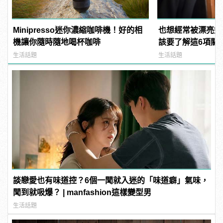
Minipresso迷你濃縮咖啡機！好的相
也想經常被漂亮姐
機讓你隨時隨地喝杯咖啡
該要了解這6項關
麼
生活話題
生活話題
談戀愛也有味道控？6個一聞就入迷的「味道癖」氣味，
聞到就吸爆？ | manfashion這樣變型男
生活話題