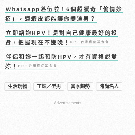
Whatsapp落伍啦！6個超獵奇「偷情妙
招」，連蝦皮都能讓你變渣男？
立即諮詢HPV！是對自己健康最好的投
資，把握現在不嫌晚！
PR・台灣癌症基金會
伴侶和妳一起預防HPV，才有資格說愛
妳！
PR・台灣癌症基金會
生活玩物
正妹／型男
當季趨勢
時尚名人
Advertisements