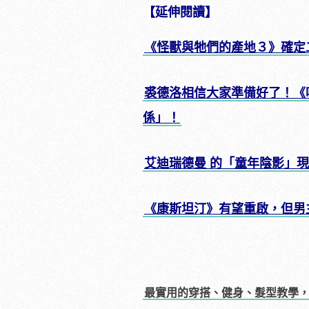
【延伸閱讀】
《怪獸與牠們的產地３》確定
裘德洛相信大家準備好了！《
係」！
艾迪瑞德曼 的「童年陰影」
《康斯坦汀》有望重啟，但男
最實用的穿搭、健身、髮型教學，看