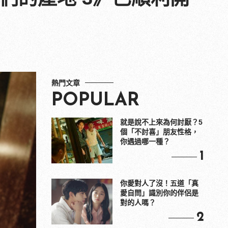
熱門文章
POPULAR
就是說不上來為何討厭？5
個「不討喜」朋友性格，
你遇過哪一種？
1
你愛對人了沒！五道「真
愛自問」識別你的伴侶是
對的人嗎？
2