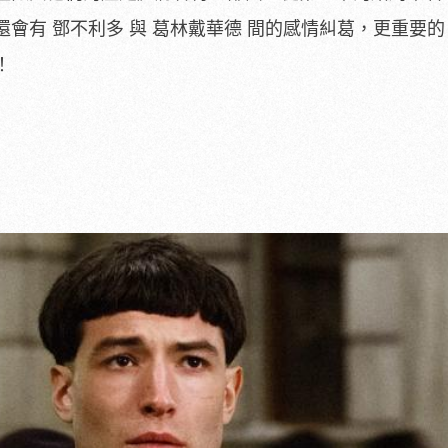
會有 鄧不利多 與 葛林戴華德 間的感情糾葛，更重要
！