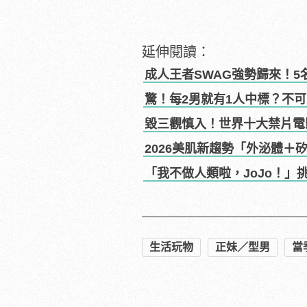
延伸閱讀：
成人王者SWAG強勢歸來！5
教你人與人的連結！
驚！每2男就有1人中標？不
毀三觀慎入！世界十大禁片電
2026美肌新趨勢「外泌體＋
「我不做人類啦，JoJo！」挑
生活玩物
正妹／型男
當