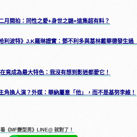
二月開拍：同性之愛+身世之謎=這集超有料？
哈利波特》J.K羅琳證實：鄧不利多與葛林戴華德發生過
現在竟成為最大特色：我沒有想到影迷都愛它！
主角換人演？外媒：華納屬意「他」，而不是基努李維！
《MF變型男》LINE@ 就對了！