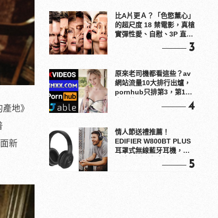
比A片更Ａ？「色慾薰心」
的超尺度 18 禁電影，真槍
實彈性愛、自慰、3P 直接
上！
3
原來老司機都看這些？av
網站流量10大排行出爐，
pornhub只排第3，第1名
竟是他？
4
們的產地》
普
情人節送禮推薦！
EDIFIER W800BT PLUS
出負面新
耳罩式無線藍牙耳機，在
耳邊傾訴甜言蜜語
5