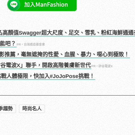
名高顏值Swagger超大尺度、足交、雪乳、粉紅海鮮通
可能吧？
PR・台灣癌症基金會
影推薦，毫無遮掩的性愛、血腥、暴力、噁心到極致！
矽谷電波X」聯手，開啟高階養膚新世代
PR・矽谷電波X
戰人體極限，快加入#JoJoPose挑戰！
季趨勢
時尚名人