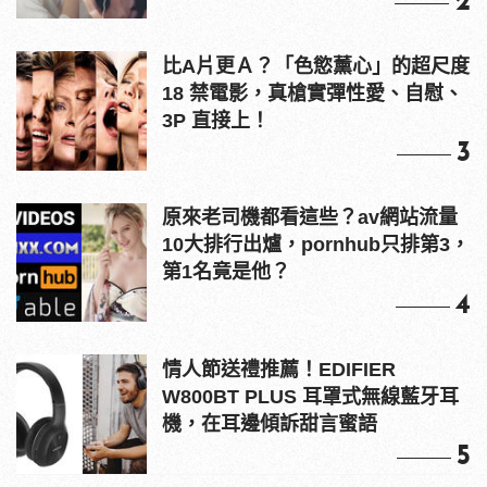
2
比A片更Ａ？「色慾薰心」的超尺度
18 禁電影，真槍實彈性愛、自慰、
3P 直接上！
3
原來老司機都看這些？av網站流量
10大排行出爐，pornhub只排第3，
第1名竟是他？
4
情人節送禮推薦！EDIFIER
W800BT PLUS 耳罩式無線藍牙耳
機，在耳邊傾訴甜言蜜語
5