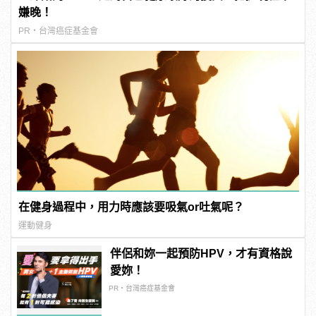
嫌晚！
PR・台灣癌症基金會
在健身過程中，用力時應該要吸氣or吐氣呢？
運動健身
伴侶和妳一起預防HPV，才有資格說
愛妳！
PR・台灣癌症基金會