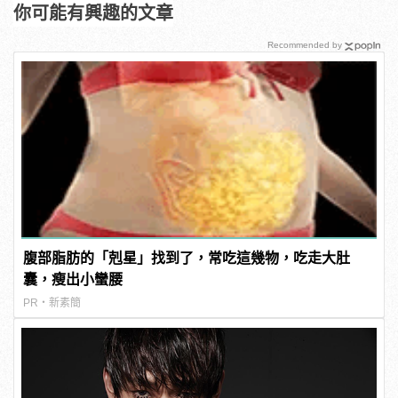
你可能有興趣的文章
Recommended by
腹部脂肪的「剋星」找到了，常吃這幾物，吃走大肚
囊，瘦出小蠻腰
PR・新素簡