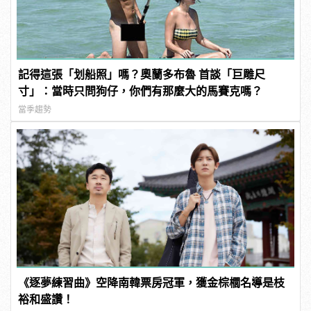
記得這張「划船照」嗎？奧蘭多布魯 首談「巨雕尺
寸」：當時只問狗仔，你們有那麼大的馬賽克嗎？
當季趨勢
《逐夢練習曲》空降南韓票房冠軍，獲金棕櫚名導是枝
裕和盛讚！