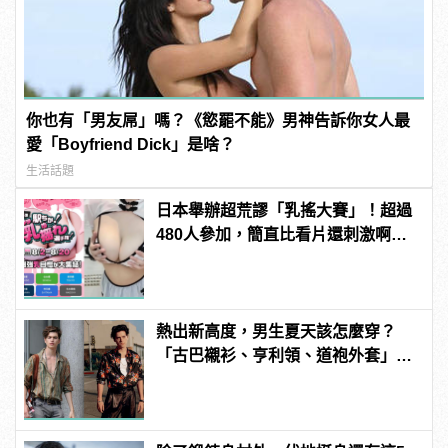
你也有「男友屌」嗎？《慾罷不能》男神告訴你女人最
愛「Boyfriend Dick」是啥？
生活話題
日本舉辦超荒謬「乳搖大賽」！超過
480人參加，簡直比看片還刺激啊！ |
manfashion這樣變型男
熱出新高度，男生夏天該怎麼穿？
「古巴襯衫、亨利領、道袍外套」3
款精選上著是最佳解答！