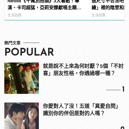
Netflix《千萬別抬頭》3大看點！導
這尺寸不合法吧？
演、卡司超猛，亞莉安娜獻唱主題
繪」裡的陰莖和陰
曲？ | manfashion這樣變型男
生活話題
生活話題
熱門文章
POPULAR
就是說不上來為何討厭？5個「不討
喜」朋友性格，你遇過哪一種？
1
你愛對人了沒！五道「真愛自問」
識別你的伴侶是對的人嗎？