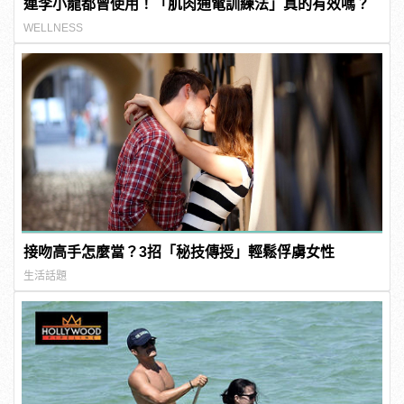
連李小龍都曾使用！「肌肉通電訓練法」真的有效嗎？
WELLNESS
接吻高手怎麼當？3招「秘技傳授」輕鬆俘虜女性
生活話題