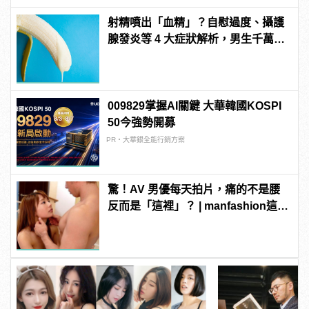
射精噴出「血精」？自慰過度、攝護
腺發炎等 4 大症狀解析，男生千萬要
注意！
009829掌握AI關鍵 大華韓國KOSPI
50今強勢開募
PR・大華銀全能行銷方案
驚！AV 男優每天拍片，痛的不是腰
反而是「這裡」？ | manfashion這樣
變型男