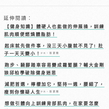
延伸閱讀：
【健身知識】體硬人也能做的伸展操，訓練
肌肉順便燃燒體脂肪！
起床就先做件事，沒三天小腹就不見了! 肚
子一天天變小！
PR・新素簡
跑步、騎腳踏車容易變成蘿蔔腿？輔大金剛
狼邱柏學破除健身迷思
減肥首選，檸檬加它，堅持一週，腰細了，
瘦到你懷疑人生
PR・新素簡
想做引體向上訓練背部肌肉，在家要怎麼