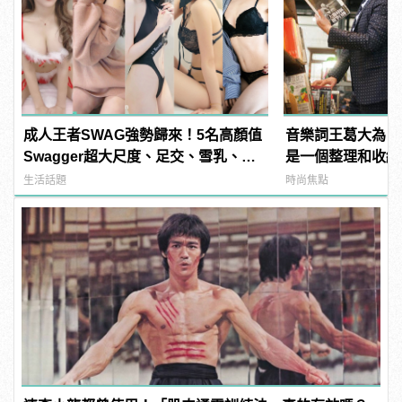
成人王者SWAG強勢歸來！5名高顏值
音樂詞王葛大為：
Swagger超大尺度、足交、雪乳、粉
是一個整理和收納
紅海鮮通通有，親自教你人與人的連
生活話題
時尚焦點
結！ | manfashion這樣變型男