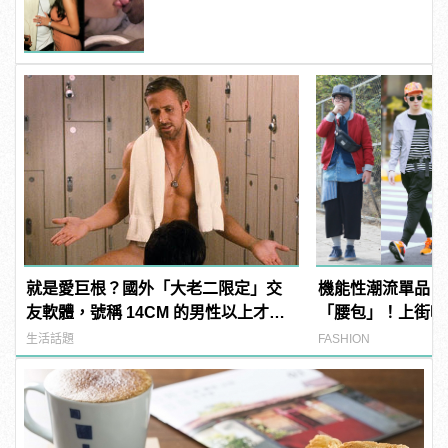
就是愛巨根？國外「大老二限定」交
機能性潮流單品，
友軟體，號稱 14CM 的男性以上才給
「腰包」！上街啦
過？
生活話題
FASHION