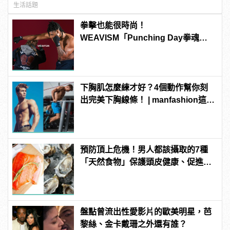
生活話題
拳擊也能很時尚！
WEAVISM「Punching Day拳魂」
系列掌握潮流主導拳
下胸肌怎麼練才好？4個動作幫你刻
出完美下胸線條！ | manfashion這樣
變型男
預防頂上危機！男人都該攝取的7種
「天然食物」保護頭皮健康、促進生
髮！
盤點曾流出性愛影片的歐美明星，芭
黎絲、金卡戴珊之外還有誰？