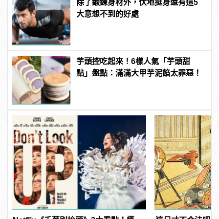
除了鍛鍊身材外，伏地挺身還有這5
大意想不到的好處
芋頭控吃起來！6樣人氣「芋頭甜
點」盤點：滿滿大甲芋泥餡太罪惡！