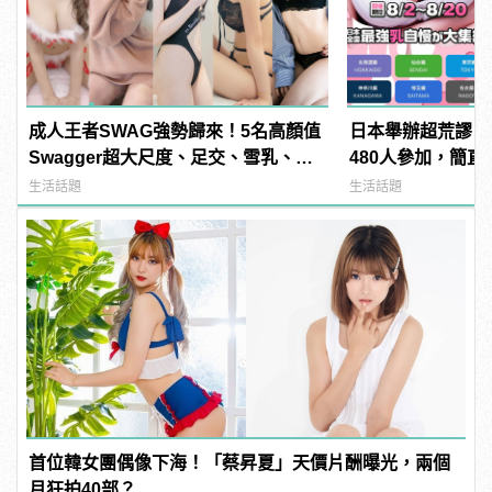
成人王者SWAG強勢歸來！5名高顏值
日本舉辦超荒謬「
Swagger超大尺度、足交、雪乳、粉
480人參加，簡直
紅海鮮通通有，親自教你人與人的連
manfashion這
生活話題
生活話題
結！ | manfashion這樣變型男
首位韓女團偶像下海！「蔡昇夏」天價片酬曝光，兩個
月狂拍40部？