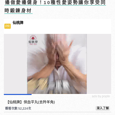
邊做愛邊健身！10種性愛姿勢讓你享受同
時鍛鍊身材
仙桃牌
PR
ads by popIn
【仙桃牌】保血平丸(去羚羊角)
深入了解
觀看次數 52,224次