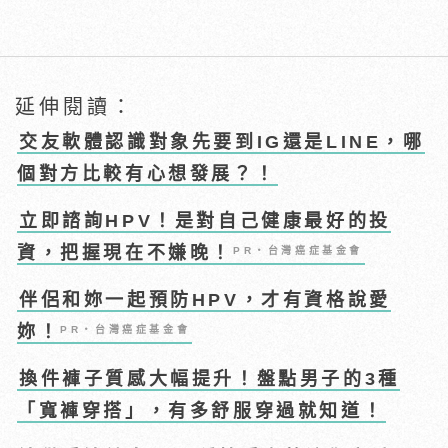
延伸閱讀：
交友軟體認識對象先要到IG還是LINE，哪
個對方比較有心想發展？！
立即諮詢HPV！是對自己健康最好的投
資，把握現在不嫌晚！
PR・台灣癌症基金會
伴侶和妳一起預防HPV，才有資格說愛
妳！
PR・台灣癌症基金會
換件褲子質感大幅提升！盤點男子的3種
「寬褲穿搭」，有多舒服穿過就知道！