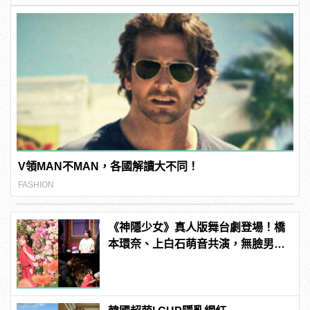
V領MAN不MAN，各國解讀大不同！
FASHION
《神隱少女》真人版舞台劇登場！橋
本環奈、上白石萌音共演，無臉男、
白龍名場面神還原！