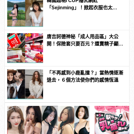
韓國超萌I CUP隱乳網紅
「Sejinming」！掀起衣服也太
「胸」了吧！ | manfashion這樣變型
男
唐吉訶德神秘「成人用品區」大公
開！保險套只要百元？還賣精子顯微
鏡？
「不再感到小鹿亂撞？」當熱情逐漸
退去，６個方法使你們的感情恆溫