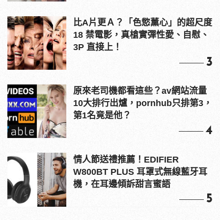
比A片更Ａ？「色慾薰心」的超尺度
18 禁電影，真槍實彈性愛、自慰、
3P 直接上！
3
原來老司機都看這些？av網站流量
10大排行出爐，pornhub只排第3，
第1名竟是他？
4
情人節送禮推薦！EDIFIER
W800BT PLUS 耳罩式無線藍牙耳
機，在耳邊傾訴甜言蜜語
5