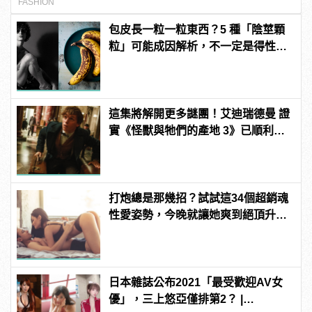
FASHION
包皮長一粒一粒東西？5 種「陰莖顆
粒」可能成因解析，不一定是得性
病！
這集將解開更多謎團！艾迪瑞德曼 證
實《怪獸與牠們的產地 3》已順利開
拍
打炮總是那幾招？試試這34個超銷魂
性愛姿勢，今晚就讓她爽到絕頂升
天！ | manfashion這樣變型男
日本雜誌公布2021「最受歡迎AV女
優」，三上悠亞僅排第2？ |