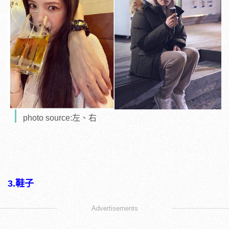
photo source:左、右
3.鞋子
Advertisements